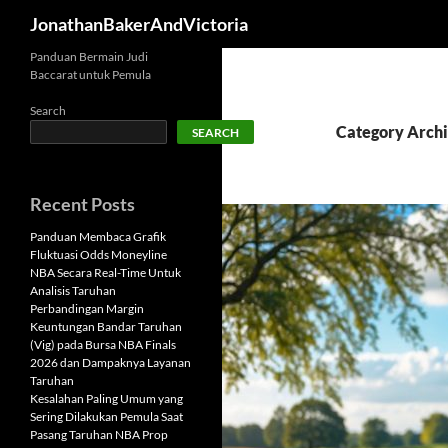
Search
JonathanBakerAndVictoria
Panduan Bermain Judi
Baccarat untuk Pemula
Search
Category Archi
SEARCH
Recent Posts
Panduan Membaca Grafik
Fluktuasi Odds Moneyline
NBA Secara Real-Time Untuk
Analisis Taruhan
Perbandingan Margin
Keuntungan Bandar Taruhan
(Vig) pada Bursa NBA Finals
2026 dan Dampaknya Layanan
Taruhan
Kesalahan Paling Umum yang
Sering Dilakukan Pemula Saat
Pasang Taruhan NBA Prop