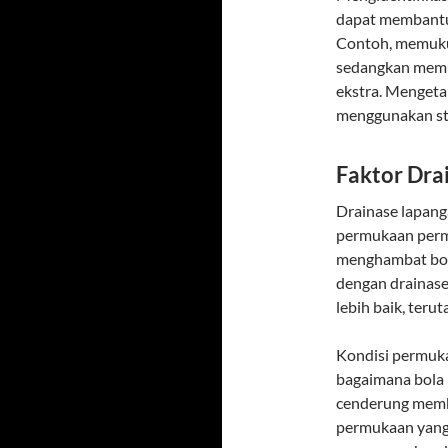
dapat membantu
Contoh, memukul
sedangkan memu
ekstra. Menget
menggunakan stra
Faktor Dra
Drainase lapang
permukaan perma
menghambat bola
dengan drainas
lebih baik, teru
Kondisi permuka
bagaimana bola 
cenderung membu
permukaan yang