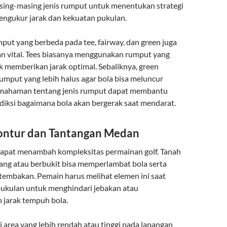
asing-masing jenis rumput untuk menentukan strategi
engukur jarak dan kekuatan pukulan.
ut yang berbeda pada tee, fairway, dan green juga
 vital. Tees biasanya menggunakan rumput yang
k memberikan jarak optimal. Sebaliknya, green
put yang lebih halus agar bola bisa meluncur
emahaman tentang jenis rumput dapat membantu
ksi bagaimana bola akan bergerak saat mendarat.
ontur dan Tantangan Medan
apat menambah kompleksitas permainan golf. Tanah
ng atau berbukit bisa memperlambat bola serta
embakan. Pemain harus melihat elemen ini saat
ukulan untuk menghindari jebakan atau
jarak tempuh bola.
 area yang lebih rendah atau tinggi pada lapangan