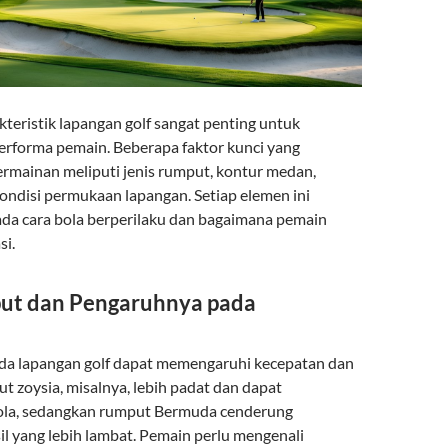
eristik lapangan golf sangat penting untuk
rforma pemain. Beberapa faktor kunci yang
mainan meliputi jenis rumput, kontur medan,
kondisi permukaan lapangan. Setiap elemen ini
ada cara bola berperilaku dan bagaimana pemain
si.
ut dan Pengaruhnya pada
da lapangan golf dapat memengaruhi kecepatan dan
ut zoysia, misalnya, lebih padat dan dapat
la, sedangkan rumput Bermuda cenderung
l yang lebih lambat. Pemain perlu mengenali