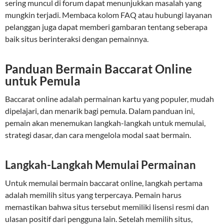
sering muncul di forum dapat menunjukkan masalah yang
mungkin terjadi. Membaca kolom FAQ atau hubungi layanan
pelanggan juga dapat memberi gambaran tentang seberapa
baik situs berinteraksi dengan pemainnya.
Panduan Bermain Baccarat Online
untuk Pemula
Baccarat online adalah permainan kartu yang populer, mudah
dipelajari, dan menarik bagi pemula. Dalam panduan ini,
pemain akan menemukan langkah-langkah untuk memulai,
strategi dasar, dan cara mengelola modal saat bermain.
Langkah-Langkah Memulai Permainan
Untuk memulai bermain baccarat online, langkah pertama
adalah memilih situs yang terpercaya. Pemain harus
memastikan bahwa situs tersebut memiliki lisensi resmi dan
ulasan positif dari pengguna lain. Setelah memilih situs,