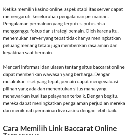
Ketika memilih kasino online, aspek stabilitas server dapat
memengaruhi keseluruhan pengalaman permainan.
Pengalaman permainan yang terputus-putus bisa
mengganggu fokus dan strategi pemain. Oleh karena itu,
menemukan server yang tepat tidak hanya meningkatkan
peluang menang tetapi juga memberikan rasa aman dan
keyakinan saat bermain.
Mencari informasi dan ulasan tentang situs baccarat online
dapat memberikan wawasan yang berharga. Dengan
melakukan riset yang tepat, pemain dapat mengevaluasi
pilihan yang ada dan menentukan situs mana yang
menawarkan kualitas pelayanan terbaik. Dengan begitu,
mereka dapat meningkatkan pengalaman perjudian mereka
dan menikmati permainan live casino dengan lebih baik.
Cara Memilih Link Baccarat Online