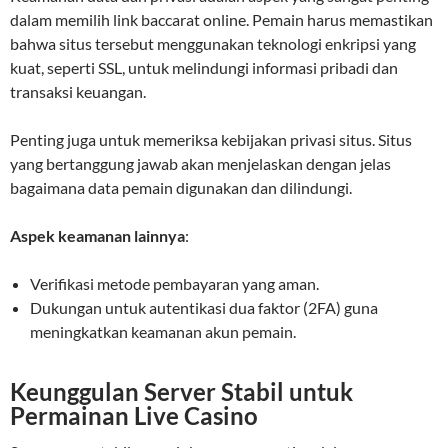
dalam memilih link baccarat online. Pemain harus memastikan
bahwa situs tersebut menggunakan teknologi enkripsi yang
kuat, seperti SSL, untuk melindungi informasi pribadi dan
transaksi keuangan.
Penting juga untuk memeriksa kebijakan privasi situs. Situs
yang bertanggung jawab akan menjelaskan dengan jelas
bagaimana data pemain digunakan dan dilindungi.
Aspek keamanan lainnya
:
Verifikasi metode pembayaran yang aman.
Dukungan untuk autentikasi dua faktor (2FA) guna
meningkatkan keamanan akun pemain.
Keunggulan Server Stabil untuk
Permainan Live Casino