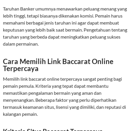
Taruhan Banker umumnya menawarkan peluang menang yang
lebih tinggi, tetapi biasanya dikenakan komisi. Pemain harus
memahami berbagai jenis taruhan ini agar dapat membuat
keputusan yang lebih baik saat bermain. Pengetahuan tentang
taruhan yang berbeda dapat meningkatkan peluang sukses
dalam permainan.
Cara Memilih Link Baccarat Online
Terpercaya
Memilih link baccarat online terpercaya sangat penting bagi
pemain pemula. Kriteria yang tepat dapat membantu
memastikan pengalaman bermain yang aman dan
menyenangkan. Beberapa faktor yang perlu diperhatikan
termasuk keamanan situs, lisensi yang dimiliki, dan reputasi di
kalangan pemain.