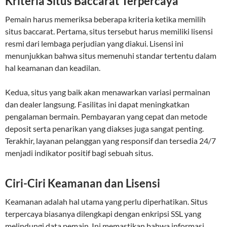
Kriteria Situs Baccarat Terpercaya
Pemain harus memeriksa beberapa kriteria ketika memilih
situs baccarat. Pertama, situs tersebut harus memiliki lisensi
resmi dari lembaga perjudian yang diakui. Lisensi ini
menunjukkan bahwa situs memenuhi standar tertentu dalam
hal keamanan dan keadilan.
Kedua, situs yang baik akan menawarkan variasi permainan
dan dealer langsung. Fasilitas ini dapat meningkatkan
pengalaman bermain. Pembayaran yang cepat dan metode
deposit serta penarikan yang diakses juga sangat penting.
Terakhir, layanan pelanggan yang responsif dan tersedia 24/7
menjadi indikator positif bagi sebuah situs.
Ciri-Ciri Keamanan dan Lisensi
Keamanan adalah hal utama yang perlu diperhatikan. Situs
terpercaya biasanya dilengkapi dengan enkripsi SSL yang
melindungi data pemain. Ini memastikan bahwa informasi