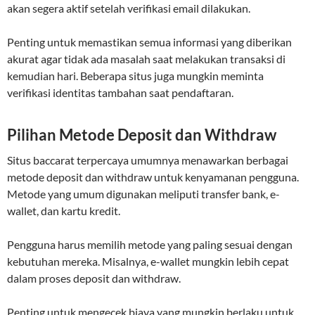
akan segera aktif setelah verifikasi email dilakukan.
Penting untuk memastikan semua informasi yang diberikan
akurat agar tidak ada masalah saat melakukan transaksi di
kemudian hari. Beberapa situs juga mungkin meminta
verifikasi identitas tambahan saat pendaftaran.
Pilihan Metode Deposit dan Withdraw
Situs baccarat terpercaya umumnya menawarkan berbagai
metode deposit dan withdraw untuk kenyamanan pengguna.
Metode yang umum digunakan meliputi transfer bank, e-
wallet, dan kartu kredit.
Pengguna harus memilih metode yang paling sesuai dengan
kebutuhan mereka. Misalnya, e-wallet mungkin lebih cepat
dalam proses deposit dan withdraw.
Penting untuk mengecek biaya yang mungkin berlaku untuk