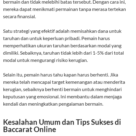
bermain dan tidak melebihi batas tersebut. Dengan cara ini,
mereka dapat menikmati permainan tanpa merasa tertekan
secara finansial.
Satu strategi yang efektif adalah memisahkan dana untuk
taruhan dan untuk keperluan pribadi. Pemain harus
memperhatikan ukuran taruhan berdasarkan modal yang
dimiliki. Sebaiknya, taruhan tidak lebih dari 1-5% dari total
modal untuk mengurangi risiko kerugian.
Selain itu, pemain harus tahu kapan harus berhenti. Jika
mereka telah mencapai target kemenangan atau menderita
kerugian, sebaiknya berhenti bermain untuk menghindari
keputusan yang emosional. Ini membantu dalam menjaga
kendali dan meningkatkan pengalaman bermain.
Kesalahan Umum dan Tips Sukses di
Baccarat Online