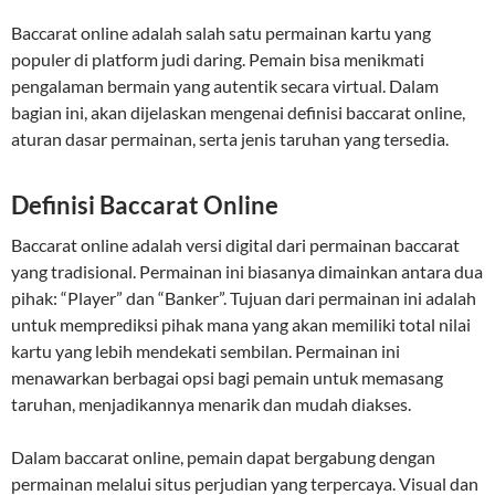
Baccarat online adalah salah satu permainan kartu yang
populer di platform judi daring. Pemain bisa menikmati
pengalaman bermain yang autentik secara virtual. Dalam
bagian ini, akan dijelaskan mengenai definisi baccarat online,
aturan dasar permainan, serta jenis taruhan yang tersedia.
Definisi Baccarat Online
Baccarat online adalah versi digital dari permainan baccarat
yang tradisional. Permainan ini biasanya dimainkan antara dua
pihak: “Player” dan “Banker”. Tujuan dari permainan ini adalah
untuk memprediksi pihak mana yang akan memiliki total nilai
kartu yang lebih mendekati sembilan. Permainan ini
menawarkan berbagai opsi bagi pemain untuk memasang
taruhan, menjadikannya menarik dan mudah diakses.
Dalam baccarat online, pemain dapat bergabung dengan
permainan melalui situs perjudian yang terpercaya. Visual dan