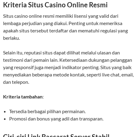
Kriteria Situs Casino Online Resmi
Situs casino online resmi memiliki lisensi yang valid dari
lembaga perjudian yang diakui. Penting untuk memeriksa
apakah situs tersebut terdaftar dan mematuhi regulasi yang
berlaku.
Selain itu, reputasi situs dapat dilihat melalui ulasan dan
testimoni dari pemain lain. Ketersediaan dukungan pelanggan
yang responsif juga menjadi indikator penting. Situs yang baik
menyediakan beberapa metode kontak, seperti live chat, email,
dan telepon.
Kriteria tambahan
:
Tersedia berbagai pilihan permainan.
Promosi dan bonus yang adil dan transparan.
Ciri-ciri Link Baccarat Server Stabil