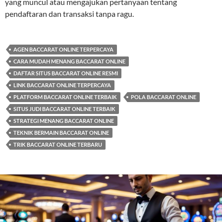
yang muncul atau mengajukan pertanyaan tentang
pendaftaran dan transaksi tanpa ragu.
AGEN BACCARAT ONLINE TERPERCAYA
CARA MUDAH MENANG BACCARAT ONLINE
DAFTAR SITUS BACCARAT ONLINE RESMI
LINK BACCARAT ONLINE TERPERCAYA
PLATFORM BACCARAT ONLINE TERBAIK
POLA BACCARAT ONLINE
SITUS JUDI BACCARAT ONLINE TERBAIK
STRATEGI MENANG BACCARAT ONLINE
TEKNIK BERMAIN BACCARAT ONLINE
TRIK BACCARAT ONLINE TERBARU