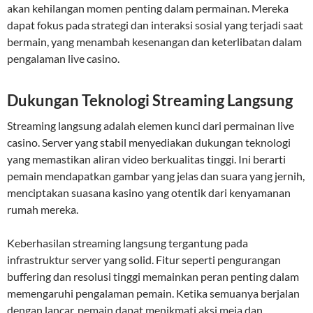
akan kehilangan momen penting dalam permainan. Mereka
dapat fokus pada strategi dan interaksi sosial yang terjadi saat
bermain, yang menambah kesenangan dan keterlibatan dalam
pengalaman live casino.
Dukungan Teknologi Streaming Langsung
Streaming langsung adalah elemen kunci dari permainan live
casino. Server yang stabil menyediakan dukungan teknologi
yang memastikan aliran video berkualitas tinggi. Ini berarti
pemain mendapatkan gambar yang jelas dan suara yang jernih,
menciptakan suasana kasino yang otentik dari kenyamanan
rumah mereka.
Keberhasilan streaming langsung tergantung pada
infrastruktur server yang solid. Fitur seperti pengurangan
buffering dan resolusi tinggi memainkan peran penting dalam
memengaruhi pengalaman pemain. Ketika semuanya berjalan
dengan lancar, pemain dapat menikmati aksi meja dan