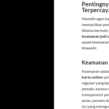
Pentingny
Terpercay
Memilih agen ba
memastikan pen
Selama bermain j
keamanan judi o
aspek keamanan
khawatir.
Keamanan d
Keamanan adalah
kartu online
yan
regulasi yang be
pemain, karena 
transparansi yan
aman, pemain da
isu yang meragu