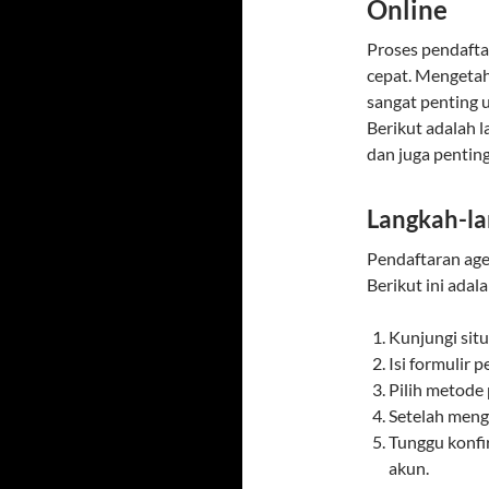
Online
Proses pendafta
cepat. Mengeta
sangat penting 
Berikut adalah 
dan juga penti
Langkah-l
Pendaftaran age
Berikut ini ada
Kunjungi situ
Isi formulir 
Pilih metode
Setelah mengi
Tunggu konfir
akun.