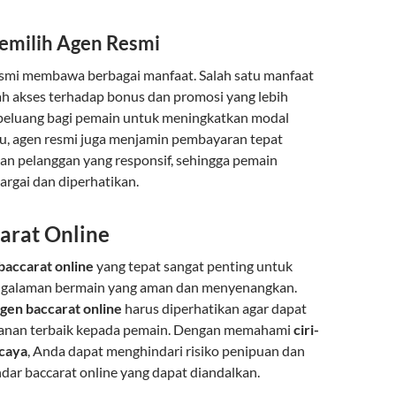
emilih Agen Resmi
smi membawa berbagai manfaat. Salah satu manfaat
ah akses terhadap bonus dan promosi yang lebih
peluang bagi pemain untuk meningkatkan modal
itu, agen resmi juga menjamin pembayaran tepat
an pelanggan yang responsif, sehingga pemain
argai dan diperhatikan.
arat Online
baccarat online
yang tepat sangat penting untuk
galaman bermain yang aman dan menyenangkan.
agen baccarat online
harus diperhatikan agar dapat
anan terbaik kepada pemain. Dengan memahami
ciri-
rcaya
, Anda dapat menghindari risiko penipuan dan
r baccarat online yang dapat diandalkan.