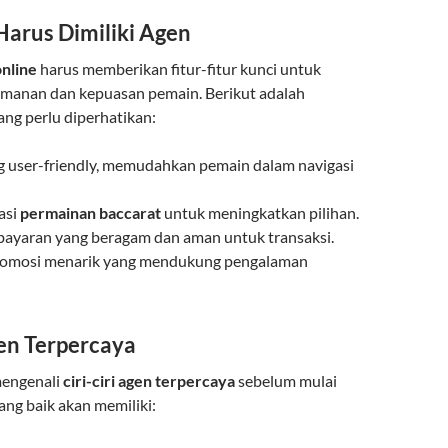
Harus Dimiliki Agen
nline
harus memberikan fitur-fitur kunci untuk
manan dan kepuasan pemain. Berikut adalah
ang perlu diperhatikan:
g user-friendly, memudahkan pemain dalam navigasi
asi
permainan baccarat
untuk meningkatkan pilihan.
yaran yang beragam dan aman untuk transaksi.
romosi menarik yang mendukung pengalaman
gen Terpercaya
mengenali
ciri-ciri agen terpercaya
sebelum mulai
ang baik akan memiliki: