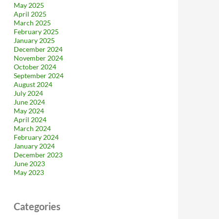
May 2025
April 2025
March 2025
February 2025
January 2025
December 2024
November 2024
October 2024
September 2024
August 2024
July 2024
June 2024
May 2024
April 2024
March 2024
February 2024
January 2024
December 2023
June 2023
May 2023
Categories