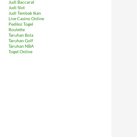
Judi Baccarat
Judi Slot
Judi Tembak Ikan
Live Casino Online
Pediksi Togel
Roulette
Taruhan Bola
Taruhan Golf
Taruhan NBA
Togel Online