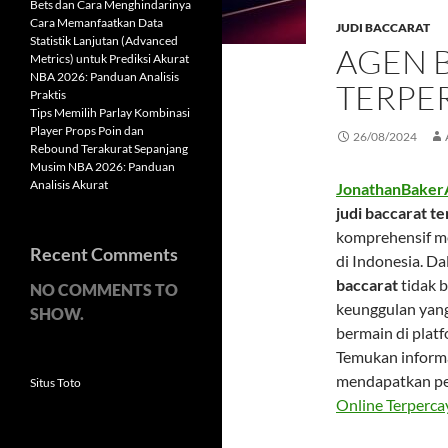
Bets dan Cara Menghindarinya
Cara Memanfaatkan Data
JUDI BACCARAT
Statistik Lanjutan (Advanced
AGEN 
Metrics) untuk Prediksi Akurat
NBA 2026: Panduan Analisis
TERPER
Praktis
Tips Memilih Parlay Kombinasi
Player Props Poin dan
26/08/2024
Rebound Terakurat Sepanjang
Musim NBA 2026: Panduan
Analisis Akurat
JonathanBaker
judi baccarat t
komprehensif m
Recent Comments
di Indonesia. Da
baccarat
tidak 
NO COMMENTS TO
keunggulan yang
SHOW.
bermain di plat
Temukan inform
mendapatkan pe
Situs Toto
Online Terperca