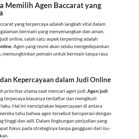
a Memilih Agen Baccarat yang
a
ccarat yang terpercaya adalah langkah vital dalam
galaman bermain yang menyenangkan dan aman.
udi online, salah satu aspek terpenting adalah
nline
. Agen yang resmi akan selalu mengedepankan
, memungkinkan pemain untuk bermain tanpa rasa
an Kepercayaan dalam Judi Online
 prioritas utama saat mencari agen judi.
Agen judi
g terpecaya biasanya terdaftar dan mengikuti
rlaku. Hal ini menciptakan kepercayaan di antara
mereka tahu bahwa agen tersebut beroperasi dengan
g tinggi dan adil. Dalam lingkungan perjudian yang
pat fokus pada strateginya tanpa gangguan dari isu-
kan.