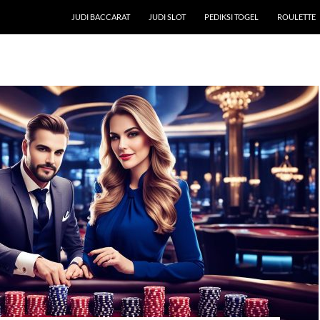
SKIP TO CONTENT
JUDI BACCARAT
JUDI SLOT
PEDIKSI TOGEL
ROULETTE