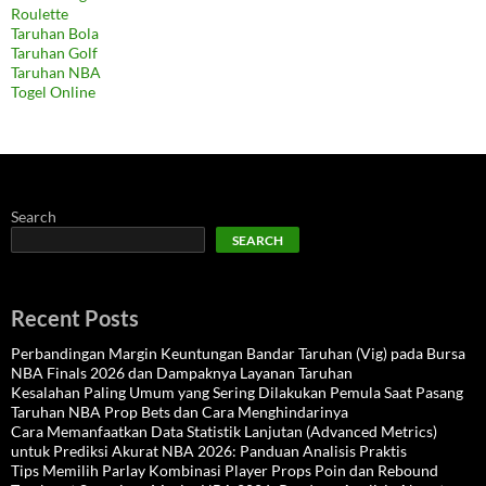
Roulette
Taruhan Bola
Taruhan Golf
Taruhan NBA
Togel Online
Search
SEARCH
Recent Posts
Perbandingan Margin Keuntungan Bandar Taruhan (Vig) pada Bursa
NBA Finals 2026 dan Dampaknya Layanan Taruhan
Kesalahan Paling Umum yang Sering Dilakukan Pemula Saat Pasang
Taruhan NBA Prop Bets dan Cara Menghindarinya
Cara Memanfaatkan Data Statistik Lanjutan (Advanced Metrics)
untuk Prediksi Akurat NBA 2026: Panduan Analisis Praktis
Tips Memilih Parlay Kombinasi Player Props Poin dan Rebound