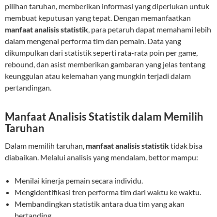
pilihan taruhan, memberikan informasi yang diperlukan untuk
membuat keputusan yang tepat. Dengan memanfaatkan
manfaat analisis statistik
, para petaruh dapat memahami lebih
dalam mengenai performa tim dan pemain. Data yang
dikumpulkan dari statistik seperti rata-rata poin per game,
rebound, dan asist memberikan gambaran yang jelas tentang
keunggulan atau kelemahan yang mungkin terjadi dalam
pertandingan.
Manfaat Analisis Statistik dalam Memilih
Taruhan
Dalam memilih taruhan,
manfaat analisis statistik
tidak bisa
diabaikan. Melalui analisis yang mendalam, bettor mampu:
Menilai kinerja pemain secara individu.
Mengidentifikasi tren performa tim dari waktu ke waktu.
Membandingkan statistik antara dua tim yang akan
bertanding.