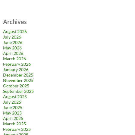
Archives
August 2026
July 2026
June 2026
May 2026
April 2026
March 2026
February 2026
January 2026
December 2025
November 2025
October 2025
September 2025
August 2025
July 2025
June 2025
May 2025
April 2025
March 2025
February 2025
January 2025