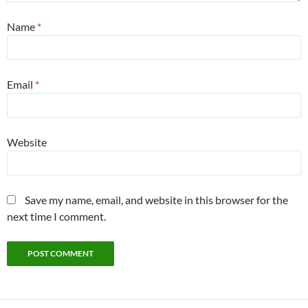
Name
*
Email
*
Website
Save my name, email, and website in this browser for the
next time I comment.