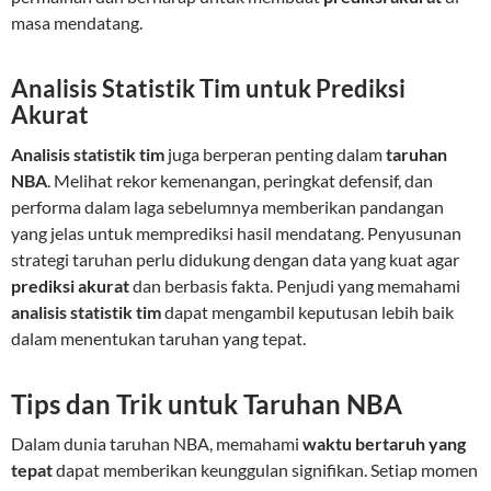
masa mendatang.
Analisis Statistik Tim untuk Prediksi
Akurat
Analisis statistik tim
juga berperan penting dalam
taruhan
NBA
. Melihat rekor kemenangan, peringkat defensif, dan
performa dalam laga sebelumnya memberikan pandangan
yang jelas untuk memprediksi hasil mendatang. Penyusunan
strategi taruhan perlu didukung dengan data yang kuat agar
prediksi akurat
dan berbasis fakta. Penjudi yang memahami
analisis statistik tim
dapat mengambil keputusan lebih baik
dalam menentukan taruhan yang tepat.
Tips dan Trik untuk Taruhan NBA
Dalam dunia taruhan NBA, memahami
waktu bertaruh yang
tepat
dapat memberikan keunggulan signifikan. Setiap momen