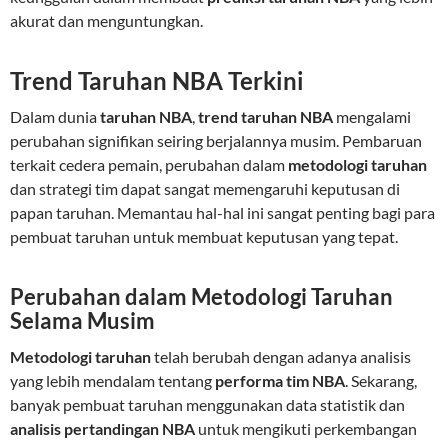
akurat dan menguntungkan.
Trend Taruhan NBA Terkini
Dalam dunia
taruhan NBA
,
trend taruhan NBA
mengalami
perubahan signifikan seiring berjalannya musim. Pembaruan
terkait cedera pemain, perubahan dalam
metodologi taruhan
dan strategi tim dapat sangat memengaruhi keputusan di
papan taruhan. Memantau hal-hal ini sangat penting bagi para
pembuat taruhan untuk membuat keputusan yang tepat.
Perubahan dalam Metodologi Taruhan
Selama Musim
Metodologi taruhan
telah berubah dengan adanya analisis
yang lebih mendalam tentang
performa tim NBA
. Sekarang,
banyak pembuat taruhan menggunakan data statistik dan
analisis pertandingan NBA
untuk mengikuti perkembangan