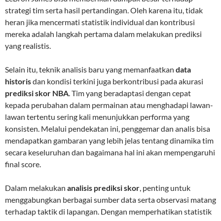
strategi tim serta hasil pertandingan. Oleh karena itu, tidak
heran jika mencermati statistik individual dan kontribusi
mereka adalah langkah pertama dalam melakukan prediksi
yang realistis.
Selain itu, teknik analisis baru yang memanfaatkan
data
historis
dan kondisi terkini juga berkontribusi pada akurasi
prediksi skor NBA
. Tim yang beradaptasi dengan cepat
kepada perubahan dalam permainan atau menghadapi lawan-
lawan tertentu sering kali menunjukkan performa yang
konsisten. Melalui pendekatan ini, penggemar dan analis bisa
mendapatkan gambaran yang lebih jelas tentang dinamika tim
secara keseluruhan dan bagaimana hal ini akan mempengaruhi
final score.
Dalam melakukan
analisis prediksi skor
, penting untuk
menggabungkan berbagai sumber data serta observasi matang
terhadap taktik di lapangan. Dengan memperhatikan statistik