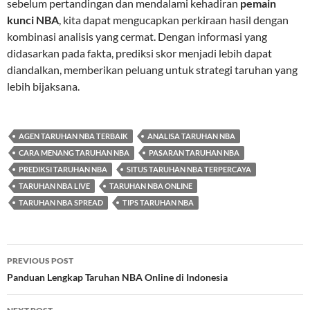
sebelum pertandingan dan mendalami kehadiran
pemain
kunci NBA
, kita dapat mengucapkan perkiraan hasil dengan
kombinasi analisis yang cermat. Dengan informasi yang
didasarkan pada fakta, prediksi skor menjadi lebih dapat
diandalkan, memberikan peluang untuk strategi taruhan yang
lebih bijaksana.
AGEN TARUHAN NBA TERBAIK
ANALISA TARUHAN NBA
CARA MENANG TARUHAN NBA
PASARAN TARUHAN NBA
PREDIKSI TARUHAN NBA
SITUS TARUHAN NBA TERPERCAYA
TARUHAN NBA LIVE
TARUHAN NBA ONLINE
TARUHAN NBA SPREAD
TIPS TARUHAN NBA
Post
PREVIOUS POST
navigation
Panduan Lengkap Taruhan NBA Online di Indonesia