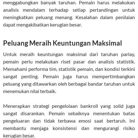
menggabungkan banyak taruhan. Pemain harus melakukan
analisis mendalam terhadap setiap pertandingan untuk
meningkatkan peluang menang. Kesalahan dalam penilaian
dapat mengakibatkan kerugian besar.
Peluang Meraih Keuntungan Maksimal
Untuk meraih keuntungan maksimal dari taruhan parlay,
pemain perlu melakukan riset pasar dan analisis statistik.
Memahami performa tim, statistik pemain, dan kondisi terkini
sangat penting. Pemain juga harus mempertimbangkan
peluang yang ditawarkan oleh berbagai bandar taruhan untuk
menemukan nilai terbaik.
Menerapkan strategi pengelolaan bankroll yang solid juga
sangat disarankan. Pemain sebaiknya menentukan batas
pengeluaran dan tidak terbawa emosi saat bertaruh. Ini
membantu menjaga konsistensi dan mengurangi risiko
kerugian besar.