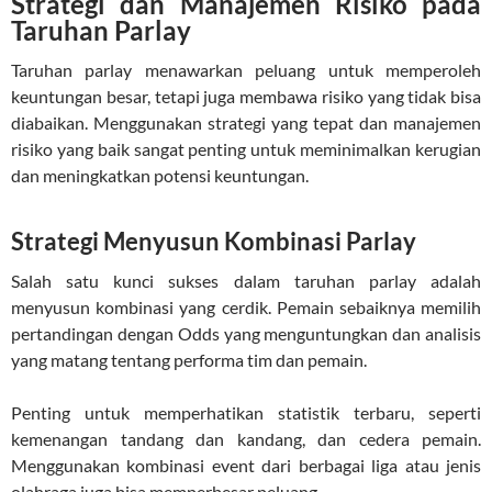
Strategi dan Manajemen Risiko pada
Taruhan Parlay
Taruhan parlay menawarkan peluang untuk memperoleh
keuntungan besar, tetapi juga membawa risiko yang tidak bisa
diabaikan. Menggunakan strategi yang tepat dan manajemen
risiko yang baik sangat penting untuk meminimalkan kerugian
dan meningkatkan potensi keuntungan.
Strategi Menyusun Kombinasi Parlay
Salah satu kunci sukses dalam taruhan parlay adalah
menyusun kombinasi yang cerdik. Pemain sebaiknya memilih
pertandingan dengan Odds yang menguntungkan dan analisis
yang matang tentang performa tim dan pemain.
Penting untuk memperhatikan statistik terbaru, seperti
kemenangan tandang dan kandang, dan cedera pemain.
Menggunakan kombinasi event dari berbagai liga atau jenis
olahraga juga bisa memperbesar peluang.