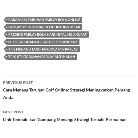
CARA MAIN TARUHAN PARLAY BOLA ONLINE
PARLAY BOLA MODAL KECIL UNTUNG BESAR
PREDIKSI PARLAY BOLA HARI INI PALING AKURAT
SITUS TARUHAN PARLAY TERPERCAYA 2025
TIPS MENANG TARUHAN BOLA MIX PARLAY
TRIK JITU TARUHAN PARLAY ANTI KALAH
Post
PREVIOUS POST
navigation
Cara Menang Taruhan Golf Online: Strategi Meningkatkan Peluang
Anda
NEXT POST
Link Tembak Ikan Gampang Menang: Strategi Terbaik Permainan