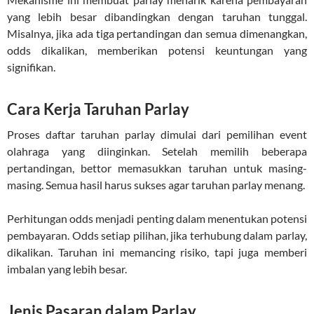
yang lebih besar dibandingkan dengan taruhan tunggal.
Misalnya, jika ada tiga pertandingan dan semua dimenangkan,
odds dikalikan, memberikan potensi keuntungan yang
signifikan.
Cara Kerja Taruhan Parlay
Proses daftar taruhan parlay dimulai dari pemilihan event
olahraga yang diinginkan. Setelah memilih beberapa
pertandingan, bettor memasukkan taruhan untuk masing-
masing. Semua hasil harus sukses agar taruhan parlay menang.
Perhitungan odds menjadi penting dalam menentukan potensi
pembayaran. Odds setiap pilihan, jika terhubung dalam parlay,
dikalikan. Taruhan ini memancing risiko, tapi juga memberi
imbalan yang lebih besar.
Jenis Pasaran dalam Parlay