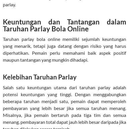
parlay.
Keuntungan dan Tantangan dalam
Taruhan Parlay Bola Online
Taruhan parlay bola online memiliki sejumlah keuntungan
yang menarik, tetapi juga datang dengan risiko yang harus
diperhatikan. Pemain perlu memahami baik aspek positif
maupun tantangan yang mungkin dihadapi.
Kelebihan Taruhan Parlay
Salah satu keuntungan utama dari taruhan parlay adalah
potensi keuntungan yang tinggi. Dengan menggabungkan
beberapa taruhan menjadi satu, pemain dapat memperoleh
pembayaran yang lebih besar jika semua taruhan menang.
Misalnya, jika pemain bertaruh pada tiga tim dan semua
menang, pembayaran total dapat jauh lebih besar daripada jika
taruhan dilakukan secara terpisah.