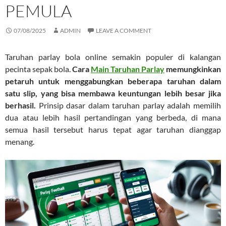
PEMULA
07/08/2025
ADMIN
LEAVE A COMMENT
Taruhan parlay bola online semakin populer di kalangan
pecinta sepak bola.
Cara
Main Taruhan Parlay
memungkinkan
petaruh untuk menggabungkan beberapa taruhan dalam
satu slip, yang bisa membawa keuntungan lebih besar jika
berhasil.
Prinsip dasar dalam taruhan parlay adalah memilih
dua atau lebih hasil pertandingan yang berbeda, di mana
semua hasil tersebut harus tepat agar taruhan dianggap
menang.