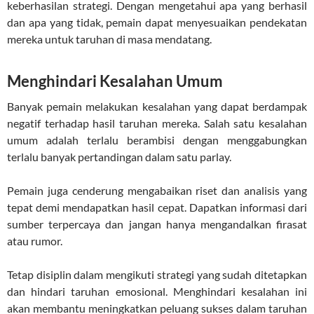
keberhasilan strategi. Dengan mengetahui apa yang berhasil
dan apa yang tidak, pemain dapat menyesuaikan pendekatan
mereka untuk taruhan di masa mendatang.
Menghindari Kesalahan Umum
Banyak pemain melakukan kesalahan yang dapat berdampak
negatif terhadap hasil taruhan mereka. Salah satu kesalahan
umum adalah terlalu berambisi dengan menggabungkan
terlalu banyak pertandingan dalam satu parlay.
Pemain juga cenderung mengabaikan riset dan analisis yang
tepat demi mendapatkan hasil cepat. Dapatkan informasi dari
sumber terpercaya dan jangan hanya mengandalkan firasat
atau rumor.
Tetap disiplin dalam mengikuti strategi yang sudah ditetapkan
dan hindari taruhan emosional. Menghindari kesalahan ini
akan membantu meningkatkan peluang sukses dalam taruhan