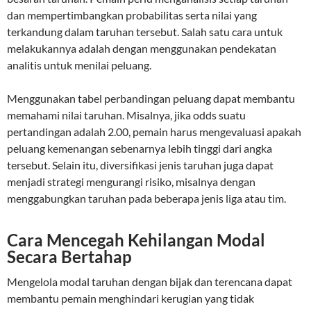
dan mempertimbangkan probabilitas serta nilai yang
terkandung dalam taruhan tersebut. Salah satu cara untuk
melakukannya adalah dengan menggunakan pendekatan
analitis untuk menilai peluang.
Menggunakan tabel perbandingan peluang dapat membantu
memahami nilai taruhan. Misalnya, jika odds suatu
pertandingan adalah 2.00, pemain harus mengevaluasi apakah
peluang kemenangan sebenarnya lebih tinggi dari angka
tersebut. Selain itu, diversifikasi jenis taruhan juga dapat
menjadi strategi mengurangi risiko, misalnya dengan
menggabungkan taruhan pada beberapa jenis liga atau tim.
Cara Mencegah Kehilangan Modal
Secara Bertahap
Mengelola modal taruhan dengan bijak dan terencana dapat
membantu pemain menghindari kerugian yang tidak