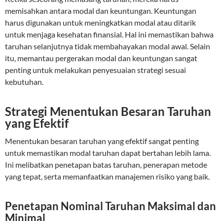
memisahkan antara modal dan keuntungan. Keuntungan
harus digunakan untuk meningkatkan modal atau ditarik
untuk menjaga kesehatan finansial. Hal ini memastikan bahwa
taruhan selanjutnya tidak membahayakan modal awal. Selain
itu, memantau pergerakan modal dan keuntungan sangat
penting untuk melakukan penyesuaian strategi sesuai
kebutuhan.
Strategi Menentukan Besaran Taruhan
yang Efektif
Menentukan besaran taruhan yang efektif sangat penting
untuk memastikan modal taruhan dapat bertahan lebih lama.
Ini melibatkan penetapan batas taruhan, penerapan metode
yang tepat, serta memanfaatkan manajemen risiko yang baik.
Penetapan Nominal Taruhan Maksimal dan
Minimal