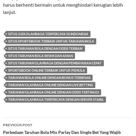
harus berhenti bermain untuk menghindari kerugian lebih
lanjut.
SITUS JUDI OLAHRAGA TERPERCAYA DI INDONESIA
SITUS SPORTSBOOK TERBAIK UNTUK TARUHAN BOLA
SITUS TARUHAN BOLA DENGAN ODDS TERBAIK
SITUS TARUHAN BOLA RESMI DAN AMAN
SITUS TARUHAN OLAHRAGA DENGAN PEMBAYARAN CEPAT
SPORTSBOOK ONLINE TERBAIK UNTUK PEMULA
TARUHAN BOLA ONLINE DENGAN BONUS TERBESAR
TARUHAN OLAHRAGA ONLINE DENGAN LIVE BETTING
TARUHAN OLAHRAGA ONLINE DENGAN ODDS TERTINGGI
TARUHAN OLAHRAGA TERPERCAYA DENGAN SERVER STABIL
Post
PREVIOUS POST
navigation
Perbedaan Taruhan Bola Mix Parlay Dan Single Bet Yang Wajib