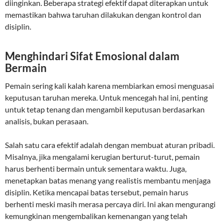
diinginkan. Beberapa strategi efektif dapat diterapkan untuk
memastikan bahwa taruhan dilakukan dengan kontrol dan
disiplin.
Menghindari Sifat Emosional dalam
Bermain
Pemain sering kali kalah karena membiarkan emosi menguasai
keputusan taruhan mereka. Untuk mencegah hal ini, penting
untuk tetap tenang dan mengambil keputusan berdasarkan
analisis, bukan perasaan.
Salah satu cara efektif adalah dengan membuat aturan pribadi.
Misalnya, jika mengalami kerugian berturut-turut, pemain
harus berhenti bermain untuk sementara waktu. Juga,
menetapkan batas menang yang realistis membantu menjaga
disiplin. Ketika mencapai batas tersebut, pemain harus
berhenti meski masih merasa percaya diri. Ini akan mengurangi
kemungkinan mengembalikan kemenangan yang telah