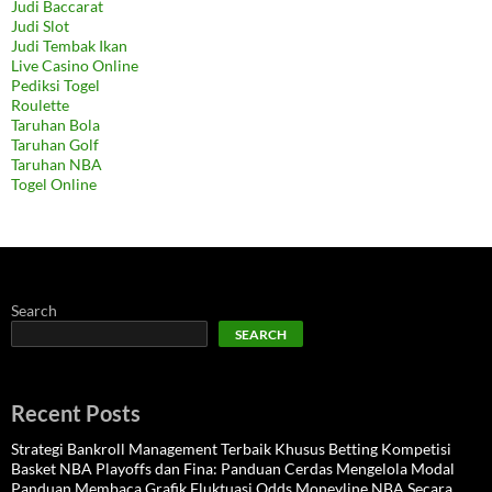
Judi Baccarat
Judi Slot
Judi Tembak Ikan
Live Casino Online
Pediksi Togel
Roulette
Taruhan Bola
Taruhan Golf
Taruhan NBA
Togel Online
Search
SEARCH
Recent Posts
Strategi Bankroll Management Terbaik Khusus Betting Kompetisi
Basket NBA Playoffs dan Fina: Panduan Cerdas Mengelola Modal
Panduan Membaca Grafik Fluktuasi Odds Moneyline NBA Secara