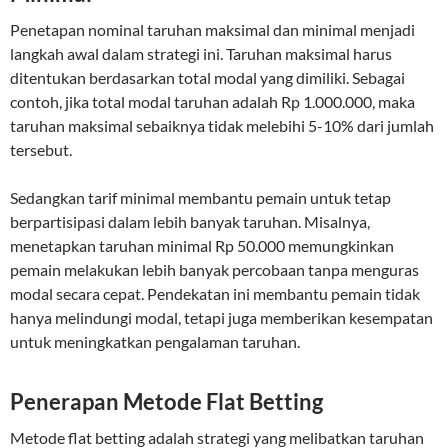
Penetapan nominal taruhan maksimal dan minimal menjadi
langkah awal dalam strategi ini. Taruhan maksimal harus
ditentukan berdasarkan total modal yang dimiliki. Sebagai
contoh, jika total modal taruhan adalah Rp 1.000.000, maka
taruhan maksimal sebaiknya tidak melebihi 5-10% dari jumlah
tersebut.
Sedangkan tarif minimal membantu pemain untuk tetap
berpartisipasi dalam lebih banyak taruhan. Misalnya,
menetapkan taruhan minimal Rp 50.000 memungkinkan
pemain melakukan lebih banyak percobaan tanpa menguras
modal secara cepat. Pendekatan ini membantu pemain tidak
hanya melindungi modal, tetapi juga memberikan kesempatan
untuk meningkatkan pengalaman taruhan.
Penerapan Metode Flat Betting
Metode flat betting adalah strategi yang melibatkan taruhan