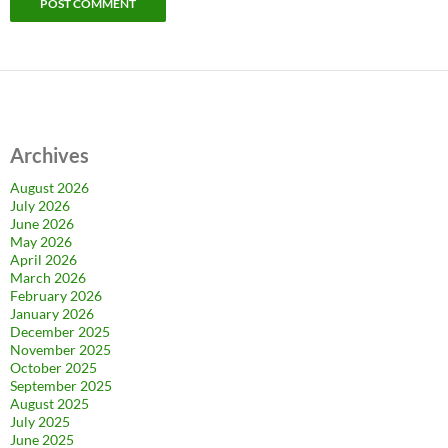
Archives
August 2026
July 2026
June 2026
May 2026
April 2026
March 2026
February 2026
January 2026
December 2025
November 2025
October 2025
September 2025
August 2025
July 2025
June 2025