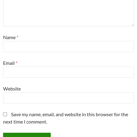
Name
*
Email
*
Website
Save my name, email, and website in this browser for the
next time I comment.