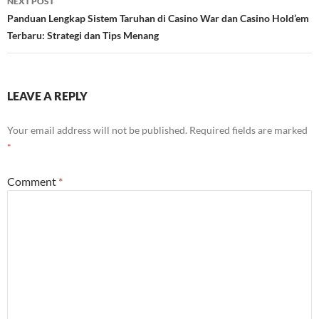
NEXT POST
Panduan Lengkap Sistem Taruhan di Casino War dan Casino Hold’em
Terbaru: Strategi dan Tips Menang
LEAVE A REPLY
Your email address will not be published.
Required fields are marked
*
Comment
*