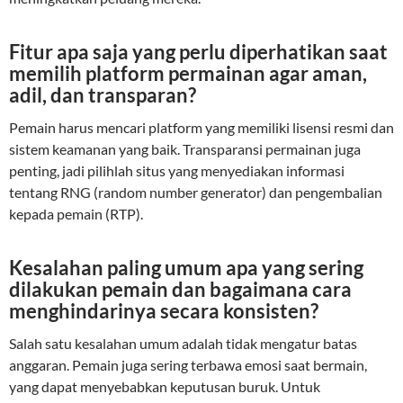
Fitur apa saja yang perlu diperhatikan saat
memilih platform permainan agar aman,
adil, dan transparan?
Pemain harus mencari platform yang memiliki lisensi resmi dan
sistem keamanan yang baik. Transparansi permainan juga
penting, jadi pilihlah situs yang menyediakan informasi
tentang RNG (random number generator) dan pengembalian
kepada pemain (RTP).
Kesalahan paling umum apa yang sering
dilakukan pemain dan bagaimana cara
menghindarinya secara konsisten?
Salah satu kesalahan umum adalah tidak mengatur batas
anggaran. Pemain juga sering terbawa emosi saat bermain,
yang dapat menyebabkan keputusan buruk. Untuk