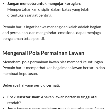
Jangan mencoba untuk mengejar kerugian
:
Mempertahankan disiplin dalam batas yang telah
ditentukan sangat penting.
Pemain harus ingat bahwa menang dan kalah adalah bagian
dari permainan, dan menghindari emosional dapat menjaga
pengalaman tetap positif.
Mengenali Pola Permainan Lawan
Memahami pola permainan lawan bisa memberi keuntungan.
Pemain harus memperhatikan bagaimana lawan bertaruh dan
membuat keputusan.
Beberapa hal yang perlu dicermati:
Frekuensi taruhan
: Apakah lawan bertaruh tinggi atau
rendah?
Jenis tangan yang dimainkan
: Apakah mereka agresif atau