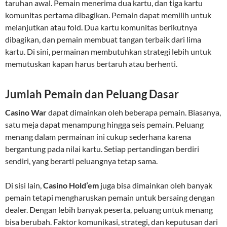
taruhan awal. Pemain menerima dua kartu, dan tiga kartu
komunitas pertama dibagikan. Pemain dapat memilih untuk
melanjutkan atau fold. Dua kartu komunitas berikutnya
dibagikan, dan pemain membuat tangan terbaik dari lima
kartu. Di sini, permainan membutuhkan strategi lebih untuk
memutuskan kapan harus bertaruh atau berhenti.
Jumlah Pemain dan Peluang Dasar
Casino War
dapat dimainkan oleh beberapa pemain. Biasanya,
satu meja dapat menampung hingga seis pemain. Peluang
menang dalam permainan ini cukup sederhana karena
bergantung pada nilai kartu. Setiap pertandingan berdiri
sendiri, yang berarti peluangnya tetap sama.
Di sisi lain,
Casino Hold’em
juga bisa dimainkan oleh banyak
pemain tetapi mengharuskan pemain untuk bersaing dengan
dealer. Dengan lebih banyak peserta, peluang untuk menang
bisa berubah. Faktor komunikasi, strategi, dan keputusan dari