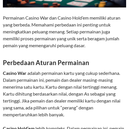
Permainan Casino War dan Casino Hold’em memiliki aturan
yang berbeda. Memahami perbedaan ini penting untuk
meningkatkan peluang menang. Setiap permainan juga
memiliki proses permainan yang unik serta beragam jumlah
pemain yang memengaruhi peluang dasar.
Perbedaan Aturan Permainan
Casino War
adalah permainan kartu yang cukup sederhana.
Dalam permainan ini, pemain dan dealer masing-masing
menerima satu kartu. Kartu dengan nilai tertinggi menang.
Kartu dihitung berdasarkan nilai, dengan As sebagai yang
tertinggi. Jika pemain dan dealer memiliki kartu dengan nilai
yang sama, ada pilihan untuk “perang” dengan
mempertaruhkan lebih banyak.
Casino Hold’em
lebih kompleks. Dalam permainan ini, pemain