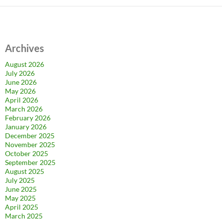
Archives
August 2026
July 2026
June 2026
May 2026
April 2026
March 2026
February 2026
January 2026
December 2025
November 2025
October 2025
September 2025
August 2025
July 2025
June 2025
May 2025
April 2025
March 2025