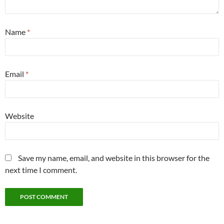
Name
*
Email
*
Website
Save my name, email, and website in this browser for the
next time I comment.