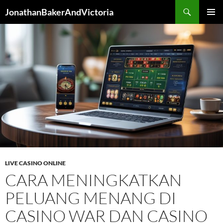
Search
JonathanBakerAndVictoria
SKIP
PRIMAR
TO
MENU
CONTENT
LIVE CASINO ONLINE
CARA MENINGKATKAN
PELUANG MENANG DI
CASINO WAR DAN CASINO