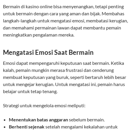
Bermain di kasino online bisa menyenangkan, tetapi penting
untuk bermain dengan cara yang aman dan bijak. Membahas
langkah-langkah untuk mengatasi emosi, membatasi kerugian,
dan memahami permainan lawan dapat membantu pemain
meningkatkan pengalaman mereka.
Mengatasi Emosi Saat Bermain
Emosi dapat mempengaruhi keputusan saat bermain. Ketika
kalah, pemain mungkin merasa frustrasi dan cenderung
membuat keputusan yang buruk, seperti bertaruh lebih besar
untuk mengejar kerugian. Untuk mengatasi ini, pemain harus
belajar untuk tetap tenang.
Strategi untuk mengelola emosi meliputi:
Menentukan batas anggaran
sebelum bermain.
Berhenti sejenak
setelah mengalami kekalahan untuk