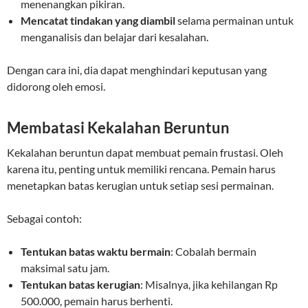
menenangkan pikiran.
Mencatat tindakan yang diambil
selama permainan untuk
menganalisis dan belajar dari kesalahan.
Dengan cara ini, dia dapat menghindari keputusan yang
didorong oleh emosi.
Membatasi Kekalahan Beruntun
Kekalahan beruntun dapat membuat pemain frustasi. Oleh
karena itu, penting untuk memiliki rencana. Pemain harus
menetapkan batas kerugian untuk setiap sesi permainan.
Sebagai contoh:
Tentukan batas waktu bermain
: Cobalah bermain
maksimal satu jam.
Tentukan batas kerugian
: Misalnya, jika kehilangan Rp
500.000, pemain harus berhenti.