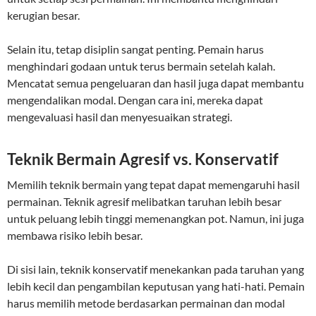
kerugian besar.
Selain itu, tetap disiplin sangat penting. Pemain harus
menghindari godaan untuk terus bermain setelah kalah.
Mencatat semua pengeluaran dan hasil juga dapat membantu
mengendalikan modal. Dengan cara ini, mereka dapat
mengevaluasi hasil dan menyesuaikan strategi.
Teknik Bermain Agresif vs. Konservatif
Memilih teknik bermain yang tepat dapat memengaruhi hasil
permainan. Teknik agresif melibatkan taruhan lebih besar
untuk peluang lebih tinggi memenangkan pot. Namun, ini juga
membawa risiko lebih besar.
Di sisi lain, teknik konservatif menekankan pada taruhan yang
lebih kecil dan pengambilan keputusan yang hati-hati. Pemain
harus memilih metode berdasarkan permainan dan modal