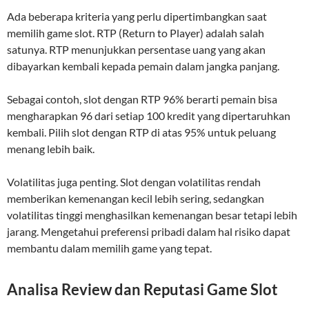
Ada beberapa kriteria yang perlu dipertimbangkan saat
memilih game slot. RTP (Return to Player) adalah salah
satunya. RTP menunjukkan persentase uang yang akan
dibayarkan kembali kepada pemain dalam jangka panjang.
Sebagai contoh, slot dengan RTP 96% berarti pemain bisa
mengharapkan 96 dari setiap 100 kredit yang dipertaruhkan
kembali. Pilih slot dengan RTP di atas 95% untuk peluang
menang lebih baik.
Volatilitas juga penting. Slot dengan volatilitas rendah
memberikan kemenangan kecil lebih sering, sedangkan
volatilitas tinggi menghasilkan kemenangan besar tetapi lebih
jarang. Mengetahui preferensi pribadi dalam hal risiko dapat
membantu dalam memilih game yang tepat.
Analisa Review dan Reputasi Game Slot