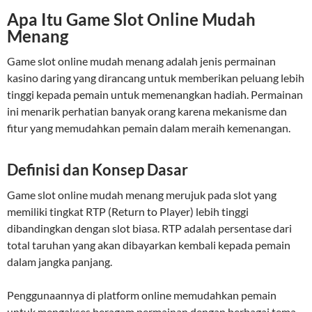
Apa Itu Game Slot Online Mudah
Menang
Game slot online mudah menang adalah jenis permainan
kasino daring yang dirancang untuk memberikan peluang lebih
tinggi kepada pemain untuk memenangkan hadiah. Permainan
ini menarik perhatian banyak orang karena mekanisme dan
fitur yang memudahkan pemain dalam meraih kemenangan.
Definisi dan Konsep Dasar
Game slot online mudah menang merujuk pada slot yang
memiliki tingkat RTP (Return to Player) lebih tinggi
dibandingkan dengan slot biasa. RTP adalah persentase dari
total taruhan yang akan dibayarkan kembali kepada pemain
dalam jangka panjang.
Penggunaannya di platform online memudahkan pemain
untuk mengakses beragam permainan dengan berbagai tema