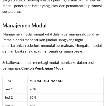
modal, penetapan batas yang jelas, dan pemanfaatan promosi
serta bonus.
Manajemen Modal
Manajemen modal sangat vital dalam permainan slot online.
Pemain perlu menentukan jumlah uang yang ingin
dipertaruhkan sebelum memulai permainan. Mengatur modal
dengan bijaksana dapat mencegah kerugian besar.
Sebaiknya, pemain membagi modal mereka ke dalam sesi
permainan.
Contoh Pembagian Modal
:
SESI
MODAL DIGUNAKAN
Sesi 1
20%
Sesi 2
30%
Sesi 3
50%