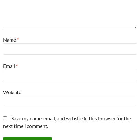
Name
*
Email
*
Website
Save my name, email, and website in this browser for the
next time I comment.