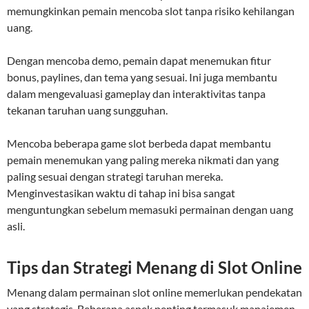
memungkinkan pemain mencoba slot tanpa risiko kehilangan
uang.
Dengan mencoba demo, pemain dapat menemukan fitur
bonus, paylines, dan tema yang sesuai. Ini juga membantu
dalam mengevaluasi gameplay dan interaktivitas tanpa
tekanan taruhan uang sungguhan.
Mencoba beberapa game slot berbeda dapat membantu
pemain menemukan yang paling mereka nikmati dan yang
paling sesuai dengan strategi taruhan mereka.
Menginvestasikan waktu di tahap ini bisa sangat
menguntungkan sebelum memasuki permainan dengan uang
asli.
Tips dan Strategi Menang di Slot Online
Menang dalam permainan slot online memerlukan pendekatan
yang strategis. Beberapa aspek penting termasuk manajemen