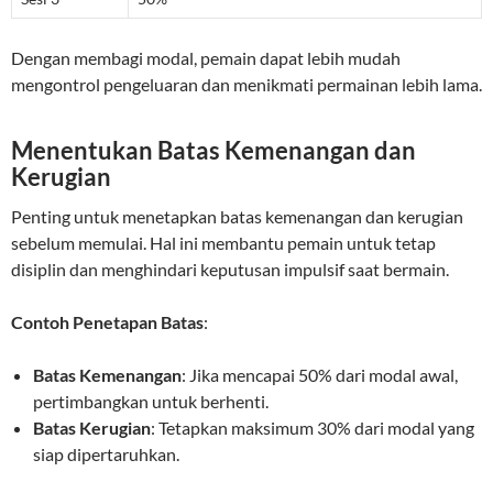
Dengan membagi modal, pemain dapat lebih mudah
mengontrol pengeluaran dan menikmati permainan lebih lama.
Menentukan Batas Kemenangan dan
Kerugian
Penting untuk menetapkan batas kemenangan dan kerugian
sebelum memulai. Hal ini membantu pemain untuk tetap
disiplin dan menghindari keputusan impulsif saat bermain.
Contoh Penetapan Batas
:
Batas Kemenangan
: Jika mencapai 50% dari modal awal,
pertimbangkan untuk berhenti.
Batas Kerugian
: Tetapkan maksimum 30% dari modal yang
siap dipertaruhkan.