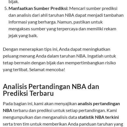
bijak.
Manfaatkan Sumber Prediksi:
Mencari sumber prediksi
dan analisis dari ahli taruhan NBA dapat menjadi tambahan
informasi yang berharga. Namun, pastikan untuk
mengakses sumber yang terpercaya dan memiliki rekam
jejak yang baik.
Dengan menerapkan tips ini, Anda dapat meningkatkan
peluang menang Anda dalam taruhan NBA. Ingatlah untuk
tetap bermain dengan bijak dan mempertimbangkan risiko
yang terlibat. Selamat mencoba!
Analisis Pertandingan NBA dan
Prediksi Terbaru
Pada bagian ini, kami akan menyajikan
analisis pertandingan
NBA
terbaru dan prediksi untuk setiap pertandingan. Kami
mengumpulkan dan menganalisis data
statistik NBA terkini
serta tren tim untuk memberikan Anda panduan taruhan yang