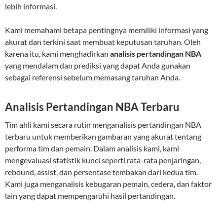
lebih informasi.
Kami memahami betapa pentingnya memiliki informasi yang
akurat dan terkini saat membuat keputusan taruhan. Oleh
karena itu, kami menghadirkan
analisis pertandingan NBA
yang mendalam dan prediksi yang dapat Anda gunakan
sebagai referensi sebelum memasang taruhan Anda.
Analisis Pertandingan NBA Terbaru
Tim ahli kami secara rutin menganalisis pertandingan NBA
terbaru untuk memberikan gambaran yang akurat tentang
performa tim dan pemain. Dalam analisis kami, kami
mengevaluasi statistik kunci seperti rata-rata penjaringan,
rebound, assist, dan persentase tembakan dari kedua tim.
Kami juga menganalisis kebugaran pemain, cedera, dan faktor
lain yang dapat mempengaruhi hasil pertandingan.