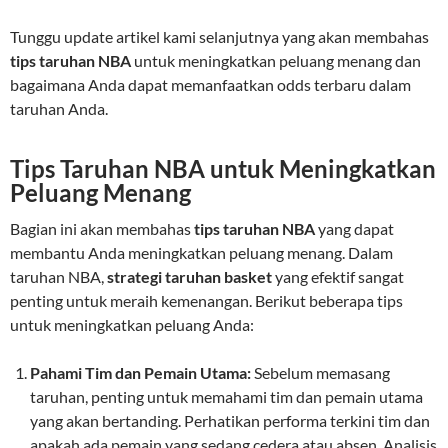
Tunggu update artikel kami selanjutnya yang akan membahas
tips taruhan NBA
untuk meningkatkan peluang menang dan
bagaimana Anda dapat memanfaatkan odds terbaru dalam
taruhan Anda.
Tips Taruhan NBA untuk Meningkatkan
Peluang Menang
Bagian ini akan membahas
tips taruhan NBA
yang dapat
membantu Anda meningkatkan peluang menang. Dalam
taruhan NBA,
strategi taruhan basket
yang efektif sangat
penting untuk meraih kemenangan. Berikut beberapa tips
untuk meningkatkan peluang Anda:
Pahami Tim dan Pemain Utama:
Sebelum memasang
taruhan, penting untuk memahami tim dan pemain utama
yang akan bertanding. Perhatikan performa terkini tim dan
apakah ada pemain yang sedang cedera atau absen. Analisis