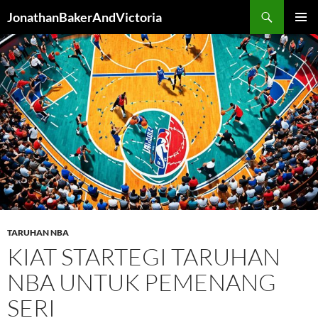
Search
JonathanBakerAndVictoria
SKIP
PRIMAR
TO
MENU
CONTENT
TARUHAN NBA
KIAT STARTEGI TARUHAN
NBA UNTUK PEMENANG
SERI