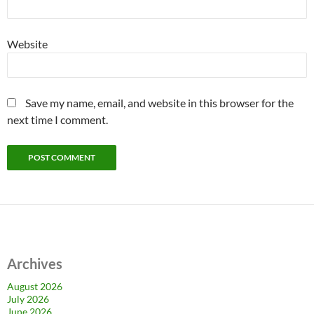
Website
Save my name, email, and website in this browser for the
next time I comment.
Archives
August 2026
July 2026
June 2026