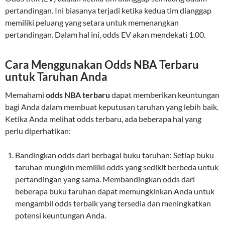
pertandingan. Ini biasanya terjadi ketika kedua tim dianggap
memiliki peluang yang setara untuk memenangkan
pertandingan. Dalam hal ini, odds EV akan mendekati 1.00.
Cara Menggunakan Odds NBA Terbaru
untuk Taruhan Anda
Memahami
odds NBA terbaru
dapat memberikan keuntungan
bagi Anda dalam membuat keputusan taruhan yang lebih baik.
Ketika Anda melihat odds terbaru, ada beberapa hal yang
perlu diperhatikan:
Bandingkan odds dari berbagai buku taruhan: Setiap buku
taruhan mungkin memiliki odds yang sedikit berbeda untuk
pertandingan yang sama. Membandingkan odds dari
beberapa buku taruhan dapat memungkinkan Anda untuk
mengambil odds terbaik yang tersedia dan meningkatkan
potensi keuntungan Anda.