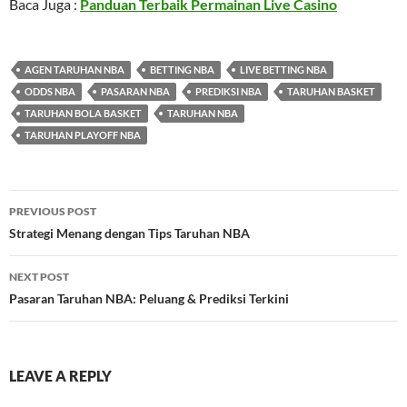
Baca Juga :
Panduan Terbaik Permainan Live Casino
AGEN TARUHAN NBA
BETTING NBA
LIVE BETTING NBA
ODDS NBA
PASARAN NBA
PREDIKSI NBA
TARUHAN BASKET
TARUHAN BOLA BASKET
TARUHAN NBA
TARUHAN PLAYOFF NBA
Post
PREVIOUS POST
navigation
Strategi Menang dengan Tips Taruhan NBA
NEXT POST
Pasaran Taruhan NBA: Peluang & Prediksi Terkini
LEAVE A REPLY