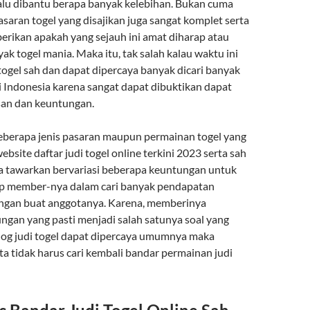
alu dibantu berapa banyak kelebihan. Bukan cuma
pasaran togel yang disajikan juga sangat komplet serta
erikan apakah yang sejauh ini amat diharap atau
k togel mania. Maka itu, tak salah kalau waktu ini
togel sah dan dapat dipercaya banyak dicari banyak
i Indonesia karena sangat dapat dibuktikan dapat
an dan keuntungan.
beberapa jenis pasaran maupun permainan togel yang
ebsite daftar judi togel online terkini 2023 serta sah
la tawarkan bervariasi beberapa keuntungan untuk
iap member-nya dalam cari banyak pendapatan
gan buat anggotanya. Karena, memberinya
ngan yang pasti menjadi salah satunya soal yang
blog judi togel dapat dipercaya umumnya maka
ta tidak harus cari kembali bandar permainan judi