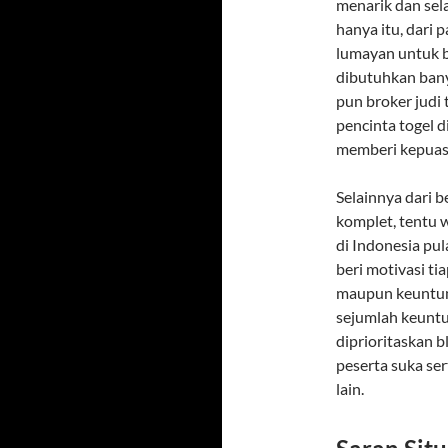
menarik dan sel
hanya itu, dari 
lumayan untuk b
dibutuhkan banya
pun broker judi 
pencinta togel d
memberi kepuas
Selainnya dari 
komplet, tentu w
di Indonesia pu
beri motivasi t
maupun keuntun
sejumlah keuntu
diprioritaskan 
peserta suka ser
lain.