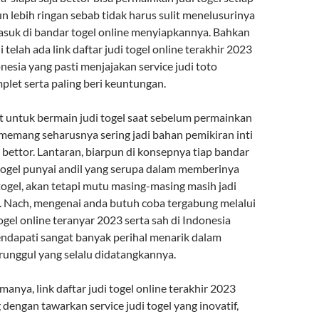
 lebih ringan sebab tidak harus sulit menelusurinya
suk di bandar togel online menyiapkannya. Bahkan
i telah ada link daftar judi togel online terakhir 2023
onesia yang pasti menjajakan service judi toto
plet serta paling beri keuntungan.
 untuk bermain judi togel saat sebelum permainkan
 memang seharusnya sering jadi bahan pemikiran inti
bettor. Lantaran, biarpun di konsepnya tiap bandar
togel punyai andil yang serupa dalam memberinya
togel, akan tetapi mutu masing-masing masih jadi
 Nach, mengenai anda butuh coba tergabung melalui
 togel online teranyar 2023 serta sah di Indonesia
endapati sangat banyak perihal menarik dalam
erunggul yang selalu didatangkannya.
nya, link daftar judi togel online terakhir 2023
 dengan tawarkan service judi togel yang inovatif,