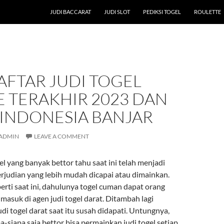
SKIP TO CONTENT
JUDI BACCARAT
JUDI SLOT
PEDIKSI TOGEL
ROULETTE
AFTAR JUDI TOGEL
 TERAKHIR 2023 DAN
 INDONESIA BANJAR
ADMIN
LEAVE A COMMENT
el yang banyak bettor tahu saat ini telah menjadi
erjudian yang lebih mudah dicapai atau dimainkan.
erti saat ini, dahulunya togel cuman dapat orang
masuk di agen judi togel darat. Ditambah lagi
udi togel darat saat itu susah didapati. Untungnya,
pa-siapa saja bettor bisa permainkan judi togel setiap