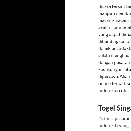
Bicara terkait t
maupun membuat 
macam-macam pa
saat ini pun te
yang dapat dima
dibandingkan be
demikian, tidakl
selalu menghadi
dengan pasaran
keuntungan, uta
dipercaya. Akan 
online terbaik s
Indonesia coba 
Togel Sin
Definisi pasaran
Indonesia yang 