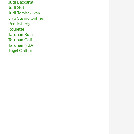
Judi Baccarat
Judi Slot
Judi Tembak Ikan
Live Casino Online
Pediksi Togel
Roulette
Taruhan Bola
Taruhan Golf
Taruhan NBA
Togel Online