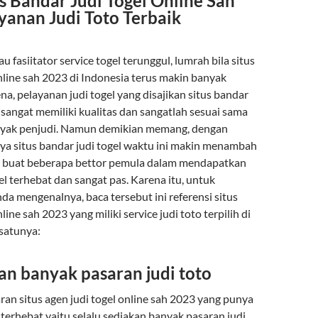
s Bandar Judi Togel Online Sah
yanan Judi Toto Terbaik
u fasiitator service togel terunggul, lumrah bila situs
online sah 2023 di Indonesia terus makin banyak
na, pelayanan judi togel yang disajikan situs bandar
sangat memiliki kualitas dan sangatlah sesuai sama
nyak penjudi. Namun demikian memang, dengan
ya situs bandar judi togel waktu ini makin menambah
 buat beberapa bettor pemula dalam mendapatkan
gel terhebat dan sangat pas. Karena itu, untuk
a mengenalnya, baca tersebut ini referensi situs
nline sah 2023 yang miliki service judi toto terpilih di
 satunya:
n banyak pasaran judi toto
ran situs agen judi togel online sah 2023 yang punya
o terhebat yaitu selalu sediakan banyak pasaran judi