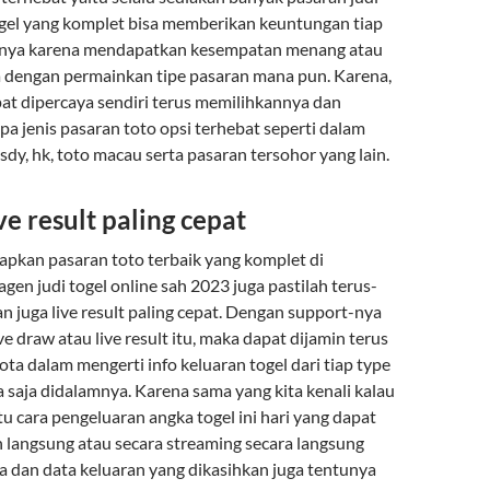
ogel yang komplet bisa memberikan keuntungan tiap
mnya karena mendapatkan kesempatan menang atau
sa dengan permainkan tipe pasaran mana pun. Karena,
pat dipercaya sendiri terus memilihkannya dan
a jenis pasaran toto opsi terhebat seperti dalam
 sdy, hk, toto macau serta pasaran tersohor yang lain.
ve result paling cepat
apkan pasaran toto terbaik yang komplet di
 agen judi togel online sah 2023 juga pastilah terus-
 juga live result paling cepat. Dengan support-nya
ve draw atau live result itu, maka dapat dijamin terus
a dalam mengerti info keluaran togel dari tiap type
 saja didalamnya. Karena sama yang kita kenali kalau
atu cara pengeluaran angka togel ini hari yang dapat
 langsung atau secara streaming secara langsung
ta dan data keluaran yang dikasihkan juga tentunya