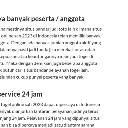
a banyak peserta / anggota
a mestinya situs bandar judi toto lain di mana situs
l online sah 2023 di Indonesia telah memiliki banyak
ggota. Dengan ada banyak jumlah anggota aktif yang
alamnya pasti jadi tanda jika mereka lantas udah
 kepuasan atau keuntungannya main judi togel di
itu. Maka dengan demikian juga beberapa anggota
 butuh cari situs bandar pelayanan togel lain,
elumlah cukup punyai peserta yang banyak.
service 24 jam
i togel online sah 2023 dapat dipercaya di Indonesia
banyak dianjurkan lantaran pelayanan judinya terus
jang 24 jam. Pelayanan 24 jam yang dipunyai situs
l sah bisa dipercaya menjadi satu diantara sarana