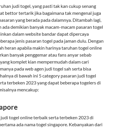
aruhan judi togel, yang pasti tak kan cukup senang
bettor tertarik jika bagaimana tak mengenal juga
saran yang berada pada dalamnya. Ditambah lagi,
lah ada demikian banyak macam-macam pasaran togel
inkan dalam website bandar dapat dipercaya
berapa jenis pasaran togel pada jaman dulu. Dengan
ah heran apabila makin harinya taruhan togel online
rkan banyak penggemar atau fans anyar sebab
 yang komplet kian mempermudah dalam cari
manya pada web agen judi togel sah serta bisa
halnya di bawah ini 5 category pasaran judi togel
erta terbeken 2023 yang dapat beberapa togelers di
misalnya mencakup:
gapore
 judi togel online terbaik serta terbeken 2023 di
pertama ada nama togel singapore. Kebanyakan dari