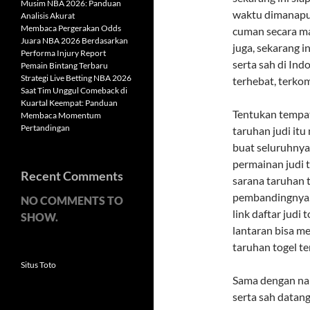
Musim NBA 2026: Panduan
waktu dimanapun
Analisis Akurat
Membaca Pergerakan Odds
cuman secara ma
Juara NBA 2026 Berdasarkan
juga, sekarang in
Performa Injury Report
serta sah di Ind
Pemain Bintang Terbaru
Strategi Live Betting NBA 2026
terhebat, terkom
Saat Tim Unggul Comeback di
Kuartal Keempat: Panduan
Tentukan tempat
Membaca Momentum
Pertandingan
taruhan judi itu
buat seluruhnya 
permainan judi 
Recent Comments
sarana taruhan 
pembandingnya.
NO COMMENTS TO
link daftar judi
SHOW.
lantaran bisa m
taruhan togel t
Situs Toto
Sama dengan nama
serta sah datang