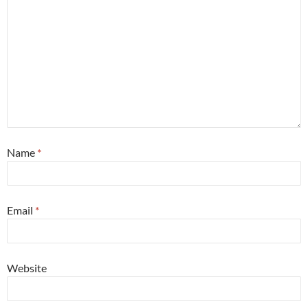
Name
*
Email
*
Website