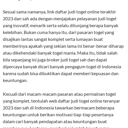
Sesuai sama namanya, link daftar judi togel online terakhir
2023 dan sah ada dengan menjajakan pelayanan judi togel
yang inovatif, menarik serta selalu ditunjang berapa banyak
kelebihan. Bukan cuma hanya itu, dari pasaran togel yang
disajikan lantas sangat komplet serta lumayan buat
memberinya apakah yang sekian lama ini benar-benar diharap
atau dikehendaki banyak togel mania. Maka itu, tidak salah
bila sepanjang ini juga broker judi togel sah dan dapat
dipercaya banyak dicari banyak pengagum togel di Indonesia
karena sudah bisa dibuktikan dapat memberi kepuasan dan
keuntungan.
Kecuali dari macam-macam pasaran atau permainan togel
yang komplet, tentulah web daftar judi togel online teranyar
2023 dan sah di Indonesia tawarkan bermacam beberapa
keuntungan untuk berikan motivasi tiap-tiap pesertanya
dalam cari banyak pendapatan atau keuntungan buat