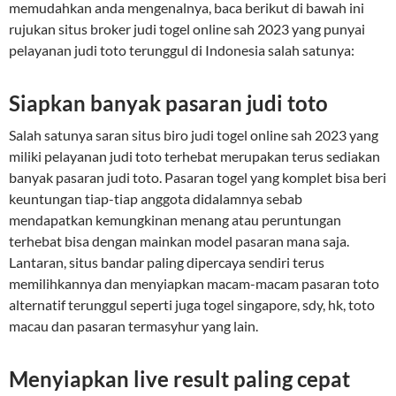
memudahkan anda mengenalnya, baca berikut di bawah ini
rujukan situs broker judi togel online sah 2023 yang punyai
pelayanan judi toto terunggul di Indonesia salah satunya:
Siapkan banyak pasaran judi toto
Salah satunya saran situs biro judi togel online sah 2023 yang
miliki pelayanan judi toto terhebat merupakan terus sediakan
banyak pasaran judi toto. Pasaran togel yang komplet bisa beri
keuntungan tiap-tiap anggota didalamnya sebab
mendapatkan kemungkinan menang atau peruntungan
terhebat bisa dengan mainkan model pasaran mana saja.
Lantaran, situs bandar paling dipercaya sendiri terus
memilihkannya dan menyiapkan macam-macam pasaran toto
alternatif terunggul seperti juga togel singapore, sdy, hk, toto
macau dan pasaran termasyhur yang lain.
Menyiapkan live result paling cepat