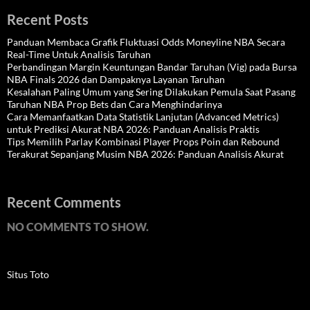
Recent Posts
Panduan Membaca Grafik Fluktuasi Odds Moneyline NBA Secara
Real-Time Untuk Analisis Taruhan
Perbandingan Margin Keuntungan Bandar Taruhan (Vig) pada Bursa
NBA Finals 2026 dan Dampaknya Layanan Taruhan
Kesalahan Paling Umum yang Sering Dilakukan Pemula Saat Pasang
Taruhan NBA Prop Bets dan Cara Menghindarinya
Cara Memanfaatkan Data Statistik Lanjutan (Advanced Metrics)
untuk Prediksi Akurat NBA 2026: Panduan Analisis Praktis
Tips Memilih Parlay Kombinasi Player Props Poin dan Rebound
Terakurat Sepanjang Musim NBA 2026: Panduan Analisis Akurat
Recent Comments
NO COMMENTS TO SHOW.
Situs Toto