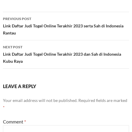
Post
PREVIOUS POST
navigation
Link Daftar Judi Togel Online Terakhir 2023 serta Sah di Indonesia
Rantau
NEXT POST
Link Daftar Judi Togel Online Terakhir 2023 dan Sah di Indonesia
Kubu Raya
LEAVE A REPLY
Your email address will not be published.
Required fields are marked
*
Comment
*