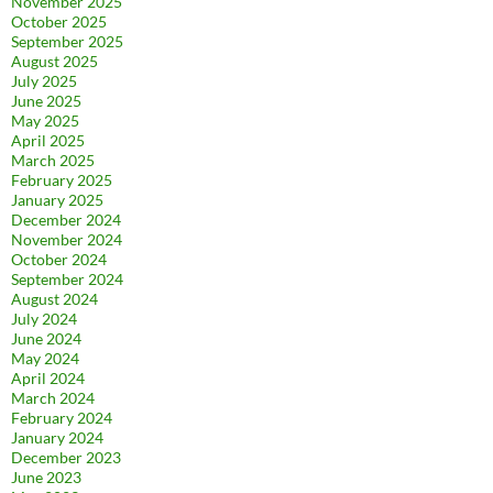
November 2025
October 2025
September 2025
August 2025
July 2025
June 2025
May 2025
April 2025
March 2025
February 2025
January 2025
December 2024
November 2024
October 2024
September 2024
August 2024
July 2024
June 2024
May 2024
April 2024
March 2024
February 2024
January 2024
December 2023
June 2023