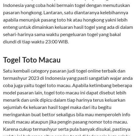
Indonesia yang coba hoki bermain togel dengan memutuskan
pasaran hongkong. Lantaran, satu diantaranya kelebihannya
apabila menunjuk pasang toto hk atau hongkong yakni lebih
enteng untuk dimainkan keluaran hasil togel yang ada di dalam
sehari-harinya sama waktu pengeluaran togel yang bakal
diundi di tiap waktu 23:00 WIB.
Togel Toto Macau
Satu kembali category pasaran judi togel online terbaik dan
termashyur 2023 di Indonesia yang pasti sangatlah wajar anda
coba juga yaitu togel toto macau. Apabila ketimbang beberapa
model pasaran lain, togel toto macau ini dapat disebut lebih
menarik dan unik dipicu dalam tiap harinya terus keluarkan
sejumlah 4x keluaran hasil togel maka dari itu begitu
meringankan buat bettor sekaligus bila mau memperoleh info
result macau ataupun jika pengin pasang nomor toto macau.
Karena cukup termashyur serta pula banyak disukai, pastinya