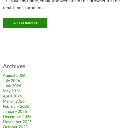
Save my name, email, and website in this browser for the
next time I comment.
Archives
August 2026
July 2026
June 2026
May 2026
April 2026
March 2026
February 2026
January 2026
December 2025
November 2025
October 2025