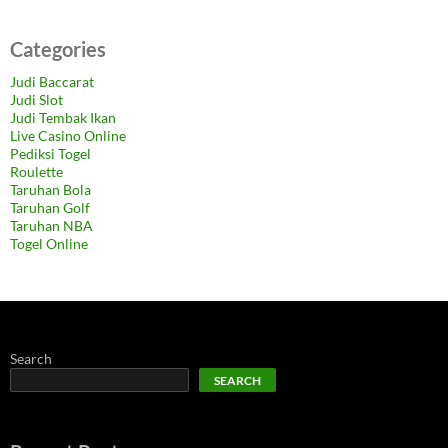
Categories
Judi Baccarat
Judi Slot
Judi Tembak Ikan
Live Casino Online
Pediksi Togel
Roulette
Taruhan Bola
Taruhan Golf
Taruhan NBA
Togel Online
Search
SEARCH