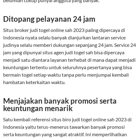
belumlah cukup punyai anggota yang banyak.
Ditopang pelayanan 24 jam
Situs broker judi togel online sah 2023 paling dipercaya di
Indonesia nyata selalu banyak dianjurkan lantaran service
judinya selalu memberi dukungan sepanjang 24 jam. Service 24
jam yang dipunyai situs agen judi togel sah bisa dipercaya
menjadi satu diantara layanan terhebat di mana dapat menjadi
keuntungan tertentu untuk seluruhnya pesertanya yang bisa
bermain togel setiap waktu tanpa perlu menjumpai kembali
hambatan keterkaitan waktu.
Menjajakan banyak promosi serta
keuntungan menarik
Satu kembali referensi situs biro judi togel online sah 2023 di
Indonesia yaitu terus-menerus tawarkan banyak promosi
serta keuntungan yang sangat atraktif. Ini memperlihatkan