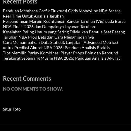
Recent Posts
Panduan Membaca Grafik Fluktuasi Odds Moneyline NBA Secara
Real-Time Untuk Analisis Taruhan
Perbandingan Margin Keuntungan Bandar Taruhan (Vig) pada Bursa
NBA Finals 2026 dan Dampaknya Layanan Taruhan
Kesalahan Paling Umum yang Sering Dilakukan Pemula Saat Pasang
Taruhan NBA Prop Bets dan Cara Menghindarinya
Cara Memanfaatkan Data Statistik Lanjutan (Advanced Metrics)
untuk Prediksi Akurat NBA 2026: Panduan Analisis Praktis
Tips Memilih Parlay Kombinasi Player Props Poin dan Rebound
Terakurat Sepanjang Musim NBA 2026: Panduan Analisis Akurat
Recent Comments
NO COMMENTS TO SHOW.
Situs Toto