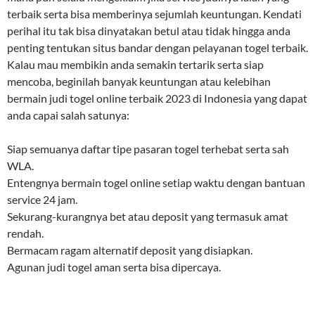
terbaik serta bisa memberinya sejumlah keuntungan. Kendati
perihal itu tak bisa dinyatakan betul atau tidak hingga anda
penting tentukan situs bandar dengan pelayanan togel terbaik.
Kalau mau membikin anda semakin tertarik serta siap
mencoba, beginilah banyak keuntungan atau kelebihan
bermain judi togel online terbaik 2023 di Indonesia yang dapat
anda capai salah satunya:
Siap semuanya daftar tipe pasaran togel terhebat serta sah
WLA.
Entengnya bermain togel online setiap waktu dengan bantuan
service 24 jam.
Sekurang-kurangnya bet atau deposit yang termasuk amat
rendah.
Bermacam ragam alternatif deposit yang disiapkan.
Agunan judi togel aman serta bisa dipercaya.