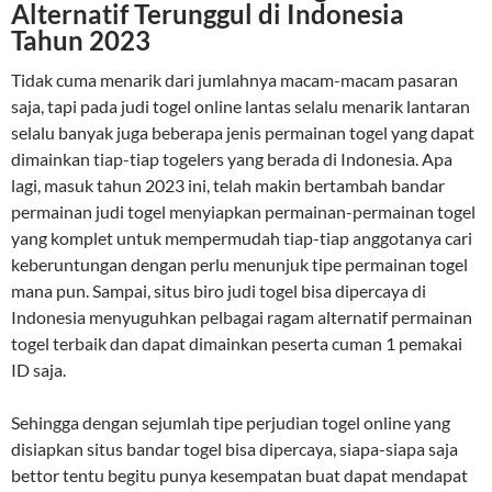
Alternatif Terunggul di Indonesia
Tahun 2023
Tidak cuma menarik dari jumlahnya macam-macam pasaran
saja, tapi pada judi togel online lantas selalu menarik lantaran
selalu banyak juga beberapa jenis permainan togel yang dapat
dimainkan tiap-tiap togelers yang berada di Indonesia. Apa
lagi, masuk tahun 2023 ini, telah makin bertambah bandar
permainan judi togel menyiapkan permainan-permainan togel
yang komplet untuk mempermudah tiap-tiap anggotanya cari
keberuntungan dengan perlu menunjuk tipe permainan togel
mana pun. Sampai, situs biro judi togel bisa dipercaya di
Indonesia menyuguhkan pelbagai ragam alternatif permainan
togel terbaik dan dapat dimainkan peserta cuman 1 pemakai
ID saja.
Sehingga dengan sejumlah tipe perjudian togel online yang
disiapkan situs bandar togel bisa dipercaya, siapa-siapa saja
bettor tentu begitu punya kesempatan buat dapat mendapat