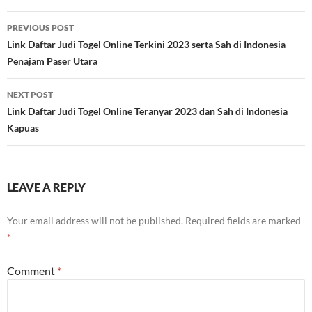
Post
PREVIOUS POST
navigation
Link Daftar Judi Togel Online Terkini 2023 serta Sah di Indonesia
Penajam Paser Utara
NEXT POST
Link Daftar Judi Togel Online Teranyar 2023 dan Sah di Indonesia
Kapuas
LEAVE A REPLY
Your email address will not be published.
Required fields are marked
*
Comment
*