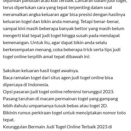
sejumlah panduan atau kiat terbaik. Lantaran dalam judi togel,
terus diperlukan cara yang tepat terpenting dalam soal
meramalkan angka keluaran agar bisa presisi dengan hasilnya
keluaran togel dan bikin anda menang. Tetapi benar-benar,
sampai kini masih beberapa banyak bettor yang masih belum
mengerti kiat tepat judi togel hingga susah pada mendapat
kemenangan. Untuk itu, agar dapat bikin anda selalu
berkesempatan menang, coba beberapa trick serta tips judi
togel online terpilih amat tepat dibawah ini:
Saksikan keluaran hasil togel awalnya.
Baca ramalan togel dari situs agen judi togel online bisa
dipercaya di Indonesia.
Opsi pasaran judi togel online referensi terunggul 2023.
Pasang taruhan di macam permainan togel yang gampang
lebih dahulu umpamanya tusuk bebas atau togel 2D.
Bikinin rumus perkiraan togel untuk menciptakan nomor toto
tepat.
Keunggulan Bermain Judi Togel Online Terbaik 2023 di