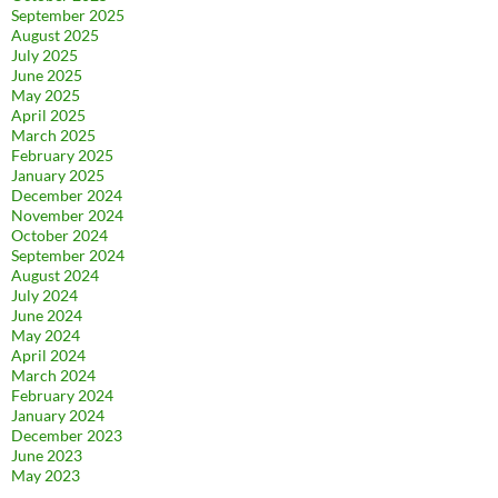
September 2025
August 2025
July 2025
June 2025
May 2025
April 2025
March 2025
February 2025
January 2025
December 2024
November 2024
October 2024
September 2024
August 2024
July 2024
June 2024
May 2024
April 2024
March 2024
February 2024
January 2024
December 2023
June 2023
May 2023