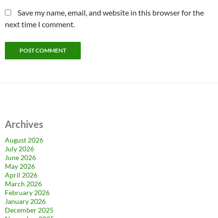
Save my name, email, and website in this browser for the
next time I comment.
Archives
August 2026
July 2026
June 2026
May 2026
April 2026
March 2026
February 2026
January 2026
December 2025