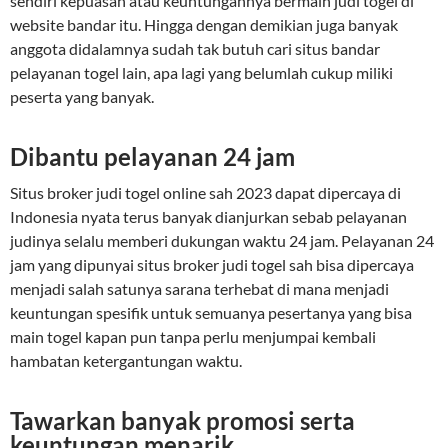
sendiri kepuasan atau keuntungannya bermain judi togel di
website bandar itu. Hingga dengan demikian juga banyak
anggota didalamnya sudah tak butuh cari situs bandar
pelayanan togel lain, apa lagi yang belumlah cukup miliki
peserta yang banyak.
Dibantu pelayanan 24 jam
Situs broker judi togel online sah 2023 dapat dipercaya di
Indonesia nyata terus banyak dianjurkan sebab pelayanan
judinya selalu memberi dukungan waktu 24 jam. Pelayanan 24
jam yang dipunyai situs broker judi togel sah bisa dipercaya
menjadi salah satunya sarana terhebat di mana menjadi
keuntungan spesifik untuk semuanya pesertanya yang bisa
main togel kapan pun tanpa perlu menjumpai kembali
hambatan ketergantungan waktu.
Tawarkan banyak promosi serta
keuntungan menarik