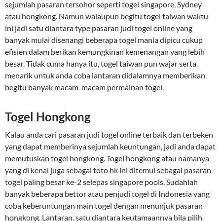
sejumlah pasaran tersohor seperti togel singapore, Sydney
atau hongkong. Namun walaupun begitu togel taiwan waktu
ini jadi satu diantara type pasaran judi togel online yang
banyak mulai disenangi beberapa togel mania dipicu cukup
efisien dalam berikan kemungkinan kemenangan yang lebih
besar. Tidak cuma hanya itu, togel taiwan pun wajar serta
menarik untuk anda coba lantaran didalamnya memberikan
begitu banyak macam-macam permainan togel.
Togel Hongkong
Kalau anda cari pasaran judi togel online terbaik dan terbeken
yang dapat memberinya sejumlah keuntungan, jadi anda dapat
memutuskan togel hongkong. Togel hongkong atau namanya
yang di kenal juga sebagai toto hk ini ditemui sebagai pasaran
togel paling besar ke-2 selepas singapore pools. Sudahlah
banyak beberapa bettor atau penjudi togel di Indonesia yang
coba keberuntungan main togel dengan menunjuk pasaran
hongkong. Lantaran, satu diantara keutamaannya bila pilih