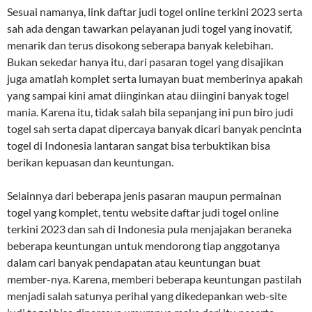
Sesuai namanya, link daftar judi togel online terkini 2023 serta
sah ada dengan tawarkan pelayanan judi togel yang inovatif,
menarik dan terus disokong seberapa banyak kelebihan.
Bukan sekedar hanya itu, dari pasaran togel yang disajikan
juga amatlah komplet serta lumayan buat memberinya apakah
yang sampai kini amat diinginkan atau diingini banyak togel
mania. Karena itu, tidak salah bila sepanjang ini pun biro judi
togel sah serta dapat dipercaya banyak dicari banyak pencinta
togel di Indonesia lantaran sangat bisa terbuktikan bisa
berikan kepuasan dan keuntungan.
Selainnya dari beberapa jenis pasaran maupun permainan
togel yang komplet, tentu website daftar judi togel online
terkini 2023 dan sah di Indonesia pula menjajakan beraneka
beberapa keuntungan untuk mendorong tiap anggotanya
dalam cari banyak pendapatan atau keuntungan buat
member-nya. Karena, memberi beberapa keuntungan pastilah
menjadi salah satunya perihal yang dikedepankan web-site