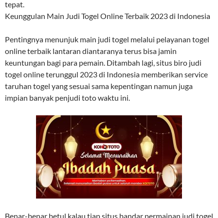
tepat.
Keunggulan Main Judi Togel Online Terbaik 2023 di Indonesia
Pentingnya menunjuk main judi togel melalui pelayanan togel
online terbaik lantaran diantaranya terus bisa jamin
keuntungan bagi para pemain. Ditambah lagi, situs biro judi
togel online terunggul 2023 di Indonesia memberikan service
taruhan togel yang sesuai sama kepentingan namun juga
impian banyak penjudi toto waktu ini.
Benar-benar betul kalau tiap situs bandar permainan judi togel