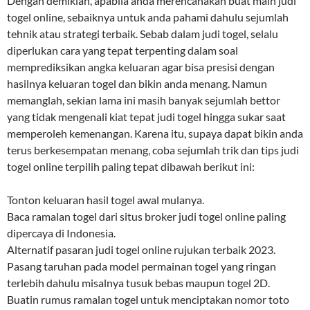
Dengan demikian, apabila anda merencanakan buat main judi
togel online, sebaiknya untuk anda pahami dahulu sejumlah
tehnik atau strategi terbaik. Sebab dalam judi togel, selalu
diperlukan cara yang tepat terpenting dalam soal
memprediksikan angka keluaran agar bisa presisi dengan
hasilnya keluaran togel dan bikin anda menang. Namun
memanglah, sekian lama ini masih banyak sejumlah bettor
yang tidak mengenali kiat tepat judi togel hingga sukar saat
memperoleh kemenangan. Karena itu, supaya dapat bikin anda
terus berkesempatan menang, coba sejumlah trik dan tips judi
togel online terpilih paling tepat dibawah berikut ini:
Tonton keluaran hasil togel awal mulanya.
Baca ramalan togel dari situs broker judi togel online paling
dipercaya di Indonesia.
Alternatif pasaran judi togel online rujukan terbaik 2023.
Pasang taruhan pada model permainan togel yang ringan
terlebih dahulu misalnya tusuk bebas maupun togel 2D.
Buatin rumus ramalan togel untuk menciptakan nomor toto