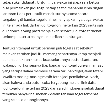
tetap sukar didapati. Untungnya, waktu ini siapa saja bettor
bisa permainkan judi togel setiap saat dimanapun lebih ringan
lantaran tidak perlu sulit menelusurinya cuma secara
tergabung di bandar togel online menyiapkannya. Juga, waktu
ini telah ada link daftar judi togel online terkini 2023 serta sah
di Indonesia yang pasti menjajakan service judi toto terhebat,
terkomplet serta paling memberikan keuntungan.
Tentukan tempat untuk bermain judi togel saat sebelum
mainkan taruhan judi itu memang seharusnya kerap menjadi
bahan pemikiran khusus buat seluruhnya bettor. Lantaran,
walaupun di konsepnya tiap bandar judi togel punyai manfaat
yang serupa dalam memberi sarana taruhan togel, akan tetapi
kwalitas masing-masing masih tetap jadi pemilahnya. Nach,
akan halnya anda butuh coba tergabung melalui link daftar
judi togel online terkini 2023 dan sah di Indonesia sebab dapat
temukan banyak hal menarik dalam taruhan togel terhebat
yang selalu didatangkannya.