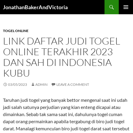
Search
JonathanBakerAndVictoria
SKIP
PRIMAR
TO
MENU
CONTENT
TOGEL ONLINE
LINK DAFTAR JUDI TOGEL
ONLINE TERAKHIR 2023
DAN SAH DI INDONESIA
KUBU
03/05/2023
ADMIN
LEAVE A COMMENT
Taruhan judi togel yang banyak bettor mengenal saat ini udah
jadi salah satunya perjudian yang kian enteng dicapai atau
dimainkan. Sebab tak sama saat ini, dahulunya togel cuman
dapat orang permainkan apabila tergabung di biro judi togel
darat. Manalagi kemunculan biro judi togel darat saat tersebut