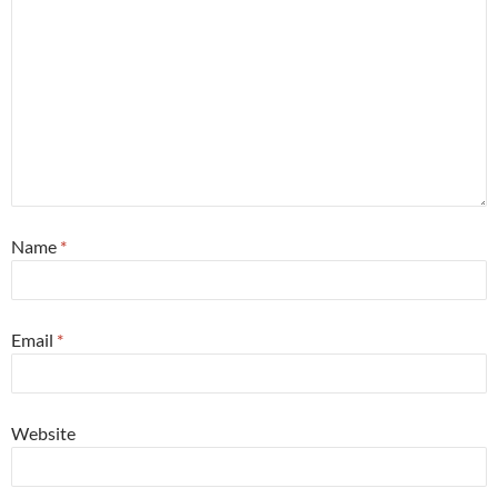
Name
*
Email
*
Website