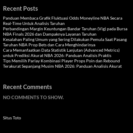
Recent Posts
Panduan Membaca Grafik Fluktuasi Odds Moneyline NBA Secara
Real-Time Untuk Analisis Taruhan
Perbandingan Margin Keuntungan Bandar Taruhan (Vig) pada Bursa
NBA Finals 2026 dan Dampaknya Layanan Taruhan
Kesalahan Paling Umum yang Sering Dilakukan Pemula Saat Pasang
Taruhan NBA Prop Bets dan Cara Menghindarinya
Cara Memanfaatkan Data Statistik Lanjutan (Advanced Metrics)
untuk Prediksi Akurat NBA 2026: Panduan Analisis Praktis
Tips Memilih Parlay Kombinasi Player Props Poin dan Rebound
Terakurat Sepanjang Musim NBA 2026: Panduan Analisis Akurat
Recent Comments
NO COMMENTS TO SHOW.
Situs Toto