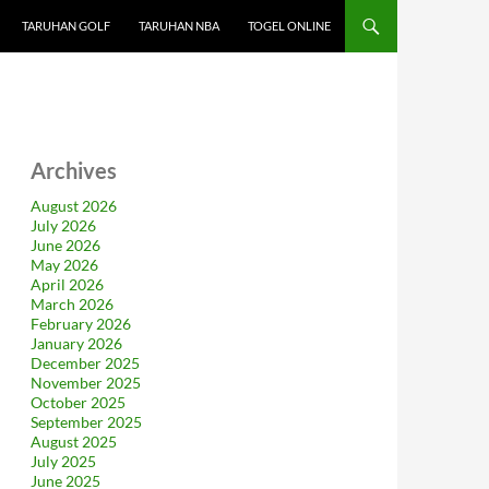
TARUHAN GOLF
TARUHAN NBA
TOGEL ONLINE
Archives
August 2026
July 2026
June 2026
May 2026
April 2026
March 2026
February 2026
January 2026
December 2025
November 2025
October 2025
September 2025
August 2025
July 2025
June 2025