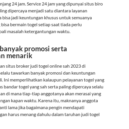
ang 24 jam. Service 24 jam yang dipunyai situs biro
aling dipercaya menjadi satu diantara layanan
a bisa jadi keuntungan khusus untuk semuanya
bisa bermain togel setiap saat tiada perlu
ali masalah ketergantungan waktu.
banyak promosi serta
n menarik
an situs broker judi togel online sah 2023 di
 selalu tawarkan banyak promosi dan keuntungan
li. Ini memperlihatkan kalaupun pelayanan togel yang
s bandar togel yang sah serta paling dipercaya selalu
n di mana tiap-tiap anggotanya akan merasai yang
ngan kapan waktu. Karena itu, maknanya anggota
anti lama jika bagaimana pengin mendapati
an harus menang dahulu dalam taruhan judi togel