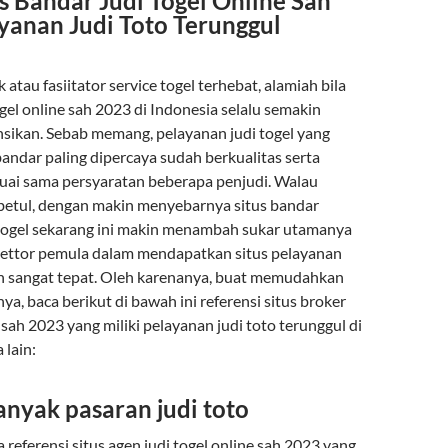
s Bandar Judi Togel Online Sah
yanan Judi Toto Terunggul
atau fasiitator service togel terhebat, alamiah bila
togel online sah 2023 di Indonesia selalu semakin
nsikan. Sebab memang, pelayanan judi togel yang
bandar paling dipercaya sudah berkualitas serta
uai sama persyaratan beberapa penjudi. Walau
betul, dengan makin menyebarnya situs bandar
togel sekarang ini makin menambah sukar utamanya
ettor pemula dalam mendapatkan situs pelayanan
dan sangat tepat. Oleh karenanya, buat memudahkan
a, baca berikut di bawah ini referensi situs broker
e sah 2023 yang miliki pelayanan judi toto terunggul di
 lain:
anyak pasaran judi toto
 referensi situs agen judi togel online sah 2023 yang