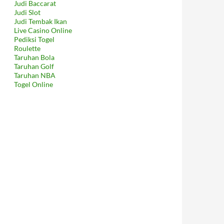
Judi Baccarat
Judi Slot
Judi Tembak Ikan
Live Casino Online
Pediksi Togel
Roulette
Taruhan Bola
Taruhan Golf
Taruhan NBA
Togel Online