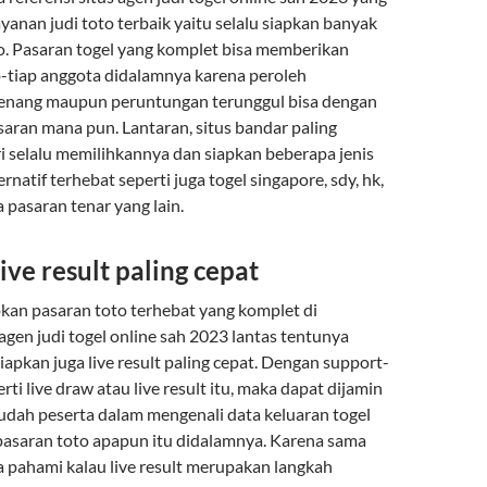
anan judi toto terbaik yaitu selalu siapkan banyak
to. Pasaran togel yang komplet bisa memberikan
-tiap anggota didalamnya karena peroleh
nang maupun peruntungan terunggul bisa dengan
saran mana pun. Lantaran, situs bandar paling
ri selalu memilihkannya dan siapkan beberapa jenis
rnatif terhebat seperti juga togel singapore, sdy, hk,
 pasaran tenar yang lain.
ive result paling cepat
kan pasaran toto terhebat yang komplet di
 agen judi togel online sah 2023 lantas tentunya
apkan juga live result paling cepat. Dengan support-
rti live draw atau live result itu, maka dapat dijamin
ah peserta dalam mengenali data keluaran togel
 pasaran toto apapun itu didalamnya. Karena sama
a pahami kalau live result merupakan langkah