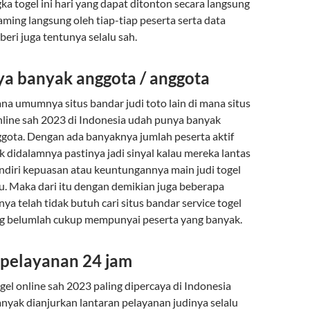
a togel ini hari yang dapat ditonton secara langsung
aming langsung oleh tiap-tiap peserta serta data
beri juga tentunya selalu sah.
ya banyak anggota / anggota
na umumnya situs bandar judi toto lain di mana situs
online sah 2023 di Indonesia udah punya banyak
ggota. Dengan ada banyaknya jumlah peserta aktif
 didalamnya pastinya jadi sinyal kalau mereka lantas
endiri kepuasan atau keuntungannya main judi togel
tu. Maka dari itu dengan demikian juga beberapa
ya telah tidak butuh cari situs bandar service togel
yang belumlah cukup mempunyai peserta yang banyak.
 pelayanan 24 jam
togel online sah 2023 paling dipercaya di Indonesia
anyak dianjurkan lantaran pelayanan judinya selalu