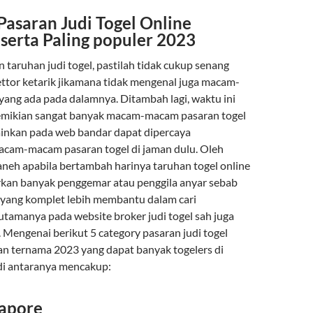
 Pasaran Judi Togel Online
serta Paling populer 2023
 taruhan judi togel, pastilah tidak cukup senang
ttor ketarik jikamana tidak mengenal juga macam-
ang ada pada dalamnya. Ditambah lagi, waktu ini
emikian sangat banyak macam-macam pasaran togel
inkan pada web bandar dapat dipercaya
cam-macam pasaran togel di jaman dulu. Oleh
 aneh apabila bertambah harinya taruhan togel online
kan banyak penggemar atau penggila anyar sebab
yang komplet lebih membantu dalam cari
utamanya pada website broker judi togel sah juga
 Mengenai berikut 5 category pasaran judi togel
dan ternama 2023 yang dapat banyak togelers di
di antaranya mencakup:
gapore