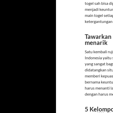
togel sah bisa d
menjadi keuntu
main togel seti
ketergantungan
Tawarkan 
menarik
Satu kembali ruj
Indonesia yaitu
yang sangat bag
didatangkan situ
memberi kepuasa
bernama keuntun
harus menanti 
dengan harus me
5 Kelompo