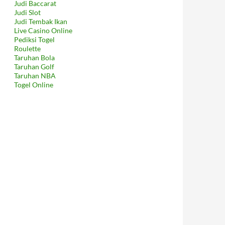
Judi Baccarat
Judi Slot
Judi Tembak Ikan
Live Casino Online
Pediksi Togel
Roulette
Taruhan Bola
Taruhan Golf
Taruhan NBA
Togel Online