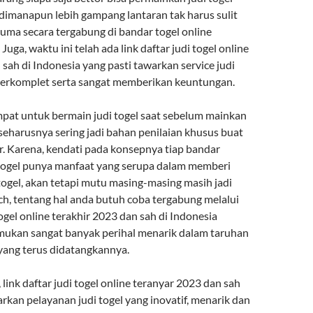
imanapun lebih gampang lantaran tak harus sulit
uma secara tergabung di bandar togel online
uga, waktu ini telah ada link daftar judi togel online
 sah di Indonesia yang pasti tawarkan service judi
 terkomplet serta sangat memberikan keuntungan.
at untuk bermain judi togel saat sebelum mainkan
 seharusnya sering jadi bahan penilaian khusus buat
. Karena, kendati pada konsepnya tiap bandar
togel punya manfaat yang serupa dalam memberi
togel, akan tetapi mutu masing-masing masih jadi
h, tentang hal anda butuh coba tergabung melalui
 togel online terakhir 2023 dan sah di Indonesia
emukan sangat banyak perihal menarik dalam taruhan
 yang terus didatangkannya.
link daftar judi togel online teranyar 2023 dan sah
rkan pelayanan judi togel yang inovatif, menarik dan