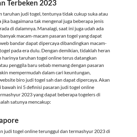
dan Terbeken 2023
 taruhan judi togel, tentunya tidak cukup suka atau
a jika bagaimana tak mengenal juga beberapa jenis
ada di dalamnya. Manalagi, saat ini juga udah ada
u banyak macam-macam pasaran togel yang dapat
 web bandar dapat dipercaya dibandingkan macam-
ogel pada era dulu. Dengan demikian, tidaklah heran
 harinya taruhan togel online terus datangkan
atau penggila baru sebab memang dengan pasaran
akin mempermudah dalam cari keuntungan,
ebsite biro judi togel sah dan dapat dipercaya. Akan
 bawah ini 5 definisi pasaran judi togel online
ermashyur 2023 yang dapat beberapa togelers di
salah satunya mencakup:
gapore
n judi togel online terunggul dan termashyur 2023 di