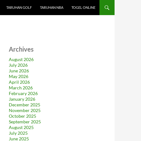
TARUHAN GOLF
TARUHAN NBA
TOGEL ONLINE
Archives
August 2026
July 2026
June 2026
May 2026
April 2026
March 2026
February 2026
January 2026
December 2025
November 2025
October 2025
September 2025
August 2025
July 2025
June 2025