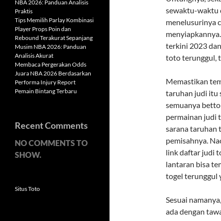
NBA 2026: Panduan Analisis
sewaktu-waktu d
Praktis
Tips Memilih Parlay Kombinasi
menelusurinya c
Player Props Poin dan
menyiapkannya. J
Rebound Terakurat Sepanjang
terkini 2023 dan
Musim NBA 2026: Panduan
Analisis Akurat
toto terunggul,
Membaca Pergerakan Odds
Juara NBA 2026 Berdasarkan
Memastikan temp
Performa Injury Report
Pemain Bintang Terbaru
taruhan judi itu
semuanya bettor
permainan judi 
Recent Comments
sarana taruhan 
pemisahnya. Nac
NO COMMENTS TO
link daftar judi
SHOW.
lantaran bisa t
togel terunggul
Situs Toto
Sesuai namanya, 
ada dengan tawa