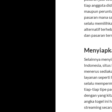
tiap anggota d
maupun peruntu
pasaran mana saj
selalu memilihk
alternatif terhe
dan pasaran ter
Menyiapkan
Selainnya menyi
Indonesia, situs 
menerus sediakan
layanan seperti l
selalu mempermu
tiap-tiap tipe 
dengan yang kita
angka togel ini 
streaming secara