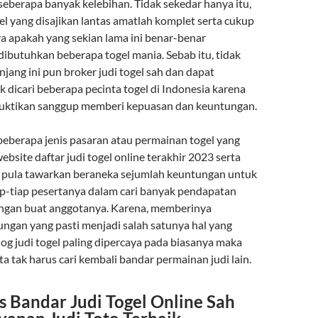
seberapa banyak kelebihan. Tidak sekedar hanya itu,
el yang disajikan lantas amatlah komplet serta cukup
 apakah yang sekian lama ini benar-benar
dibutuhkan beberapa togel mania. Sebab itu, tidak
njang ini pun broker judi togel sah dan dapat
 dicari beberapa pecinta togel di Indonesia karena
buktikan sanggup memberi kepuasan dan keuntungan.
beberapa jenis pasaran atau permainan togel yang
ebsite daftar judi togel online terakhir 2023 serta
a pula tawarkan beraneka sejumlah keuntungan untuk
p-tiap pesertanya dalam cari banyak pendapatan
gan buat anggotanya. Karena, memberinya
ngan yang pasti menjadi salah satunya hal yang
log judi togel paling dipercaya pada biasanya maka
ta tak harus cari kembali bandar permainan judi lain.
s Bandar Judi Togel Online Sah