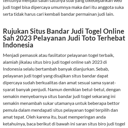
tentunya menjadi salah satunya soal yang dikedepankan web
judi togel bisa dipercaya umumnya maka dari itu anggota suka
serta tidak harus cari kembali bandar permainan judi lain.
Rujukan Situs Bandar Judi Togel Online
Sah 2023 Pelayanan Judi Toto Terhebat
Indonesia
Menjadi pemasok atau fasiitator pelayanan togel terbaik,
alamiah jikalau situs biro judi togel online sah 2023 di
Indonesia selalu bertambah banyak dianjurkan. Sebab,
pelayanan judi togel yang disajikan situs bandar dapat
dipercaya sudah berkualitas dan amat sesuai sama syarat-
syarat banyak penjudi. Namun demikian betul-betul, dengan
semakin menyebarnya situs bandar judi togel sekarang ini
semakin menambah sukar utamanya untuk beberapa bettor
pemula dalam mendapati situs pelayanan togel terpilih dan
amat tepat. Oleh karena itu, buat memperingan anda
ketahuinya, baca berikut di bawah ini saran situs biro judi togel