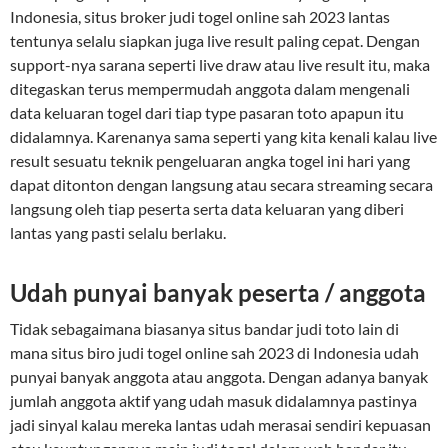
Indonesia, situs broker judi togel online sah 2023 lantas
tentunya selalu siapkan juga live result paling cepat. Dengan
support-nya sarana seperti live draw atau live result itu, maka
ditegaskan terus mempermudah anggota dalam mengenali
data keluaran togel dari tiap type pasaran toto apapun itu
didalamnya. Karenanya sama seperti yang kita kenali kalau live
result sesuatu teknik pengeluaran angka togel ini hari yang
dapat ditonton dengan langsung atau secara streaming secara
langsung oleh tiap peserta serta data keluaran yang diberi
lantas yang pasti selalu berlaku.
Udah punyai banyak peserta / anggota
Tidak sebagaimana biasanya situs bandar judi toto lain di
mana situs biro judi togel online sah 2023 di Indonesia udah
punyai banyak anggota atau anggota. Dengan adanya banyak
jumlah anggota aktif yang udah masuk didalamnya pastinya
jadi sinyal kalau mereka lantas udah merasai sendiri kepuasan