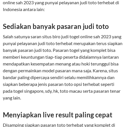
online sah 2023 yang punyai pelayanan judi toto terhebat di
Indonesia antara lain:
Sediakan banyak pasaran judi toto
Salah satunya saran situs biro judi togel online sah 2023 yang
punyai pelayanan judi toto terhebat merupakan terus siapkan
banyak pasaran judi toto. Pasaran togel yang komplet bisa
memberi keuntungan tiap-tiap peserta didalamnya lantaran
mendapatkan kesempatan menang atau hoki terunggul bisa
dengan permainkan model pasaran mana saja. Karena, situs
bandar paling dipercaya sendiri selalu memilihkannya dan
siapkan beberapa jenis pasaran toto opsi terhebat seperti
pada togel singapore, sdy, hk, toto macau serta pasaran tenar
yang lain.
Menyiapkan live result paling cepat
Disamping siapkan pasaran toto terhebat yang komplet di