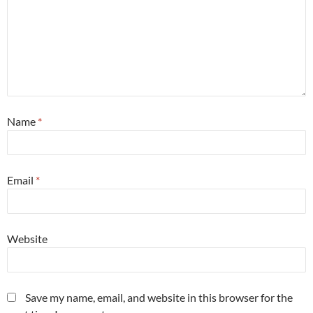
Name
*
Email
*
Website
Save my name, email, and website in this browser for the