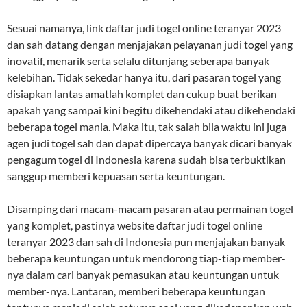
Sesuai namanya, link daftar judi togel online teranyar 2023
dan sah datang dengan menjajakan pelayanan judi togel yang
inovatif, menarik serta selalu ditunjang seberapa banyak
kelebihan. Tidak sekedar hanya itu, dari pasaran togel yang
disiapkan lantas amatlah komplet dan cukup buat berikan
apakah yang sampai kini begitu dikehendaki atau dikehendaki
beberapa togel mania. Maka itu, tak salah bila waktu ini juga
agen judi togel sah dan dapat dipercaya banyak dicari banyak
pengagum togel di Indonesia karena sudah bisa terbuktikan
sanggup memberi kepuasan serta keuntungan.
Disamping dari macam-macam pasaran atau permainan togel
yang komplet, pastinya website daftar judi togel online
teranyar 2023 dan sah di Indonesia pun menjajakan banyak
beberapa keuntungan untuk mendorong tiap-tiap member-
nya dalam cari banyak pemasukan atau keuntungan untuk
member-nya. Lantaran, memberi beberapa keuntungan