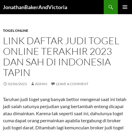
Search
JonathanBakerAndVictoria
SKIP
PRIMAR
TO
MENU
CONTENT
TOGEL ONLINE
LINK DAFTAR JUDI TOGEL
ONLINE TERAKHIR 2023
DAN SAH DI INDONESIA
TAPIN
02/06/2023
ADMIN
LEAVE A COMMENT
Taruhan judi togel yang banyak bettor mengenal saat ini telah
jadi salah satunya perjudian yang bertambah enteng dicapai
atau dimainkan. Karena tak seperti saat ini, dahulunya togel
cuma dapat orang permainkan apabila tergabung di broker
judi togel darat. Ditambah lagi kemunculan broker judi togel