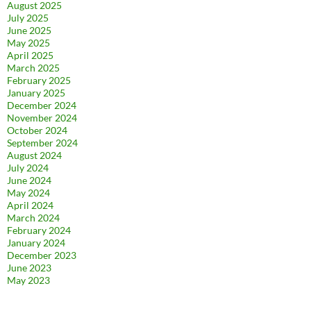
August 2025
July 2025
June 2025
May 2025
April 2025
March 2025
February 2025
January 2025
December 2024
November 2024
October 2024
September 2024
August 2024
July 2024
June 2024
May 2024
April 2024
March 2024
February 2024
January 2024
December 2023
June 2023
May 2023