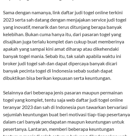
Sama dengan namanya, link daftar judi togel online terkini
2023 serta sah datang dengan menjajakan service judi togel
yang inovatif, menarik dan terus ditunjang berapa banyak
kelebihan. Bukan cuma hanya itu, dari pasaran togel yang
disajikan juga terlalu komplet dan cukup buat memberinya
apakah yang sampai kini amat diharap atau dikehendaki
banyak togel mania. Sebab itu, tak salah apabila waktu ini
broker judi togel sah dan dapat dipercaya banyak dicari
banyak pecinta togel di Indonesia sebab sudah dapat
dibuktikan bisa berikan kepuasan serta keuntungan.
Selainnya dari beberapa jenis pasaran maupun permainan
togel yang komplet, tentu saja web daftar judi togel online
teranyar 2023 dan sah di Indonesia pun tawarkan bervariasi
sejumlah keuntungan buat beri motivasi tiap-tiap pesertanya
dalam cari banyak pendapatan maupun keuntungan untuk
pesertanya. Lantaran, memberi beberapa keuntungan