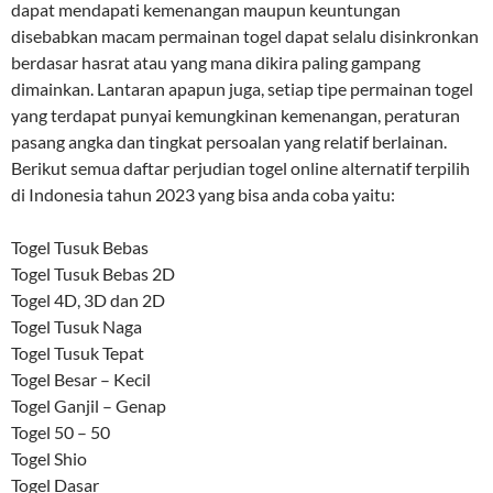
dapat mendapati kemenangan maupun keuntungan
disebabkan macam permainan togel dapat selalu disinkronkan
berdasar hasrat atau yang mana dikira paling gampang
dimainkan. Lantaran apapun juga, setiap tipe permainan togel
yang terdapat punyai kemungkinan kemenangan, peraturan
pasang angka dan tingkat persoalan yang relatif berlainan.
Berikut semua daftar perjudian togel online alternatif terpilih
di Indonesia tahun 2023 yang bisa anda coba yaitu:
Togel Tusuk Bebas
Togel Tusuk Bebas 2D
Togel 4D, 3D dan 2D
Togel Tusuk Naga
Togel Tusuk Tepat
Togel Besar – Kecil
Togel Ganjil – Genap
Togel 50 – 50
Togel Shio
Togel Dasar