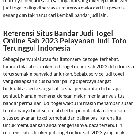
tentunya menjadi salah satunya hal yang dikedepankan web
judi togel paling dipercaya umumnya maka dari itu peserta
senang dan tak harus cari kembali bandar judi lain.
Referensi Situs Bandar Judi Togel
Online Sah 2023 Pelayanan Judi Toto
Terunggul Indonesia
Sebagai penyuplai atau fasiitator service togel terhebat,
lumrah bila situs broker judi togel online sah 2023 di Indonesia
terus semakin banyak dianjurkan. Sebab, service judi togel
yang disiapkan situs bandar paling dipercaya sangat
berkualitas serta sangatlah sesuai persyaratan beberapa
penjudi. Namun memang, dengan makin menjalarnya situs
bandar permainan judi togel waktu ini makin menambah susah
terutamanya buat sejumlah bettor pemula dalam temukan
situs pelayanan togel terhebat dan paling pas. Karena itu,
untuk memudahkan anda mengenalinya, baca tersebut ini
referensi situs broker judi togel online sah 2023 yang miliki