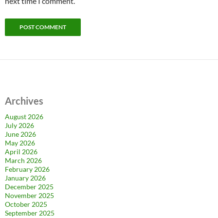
next time I comment.
Archives
August 2026
July 2026
June 2026
May 2026
April 2026
March 2026
February 2026
January 2026
December 2025
November 2025
October 2025
September 2025