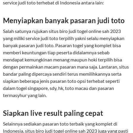
service judi toto terhebat di Indonesia antara lain:
Menyiapkan banyak pasaran judi toto
Salah satunya rujukan situs biro judi togel online sah 2023
yang miliki service judi toto terpilih yakni selalu menyiapkan
banyak pasaran judi toto. Pasaran togel yang komplet bisa
memberi keuntungan tiap peserta didalamnya sebab
mendapat kemungkinan menang maupun hoki terpilih bisa
dengan permainkan macam pasaran mana saja. Lantaran, situs
bandar paling dipercaya sendiri terus memilihkannya serta
siapkan beberapa jenis pasaran toto opsi terhebat seperti
dalam togel singapore, sdy, hk, toto macau dan pasaran
termasyhur yang lain.
Siapkan live result paling cepat
Selainnya sediakan pasaran toto terbaik yang komplet di
Indonesia, situs biro judi togel online sah 2023 juga yang pasti