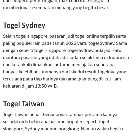
dan simpel diperhitungkan, maka dari itu terang bisa
memberinya kesempatan menang yang begitu besar.
Togel Sydney
Selain togel singapore, pasaran judi togel online terpilih serta
paling populer lain pada tahun 2023 yaitu togel Sydney. Sama
dengan seperti togel singapore, togel Sydney pula jadi satu
diantara pasaran yang udah ada sudah sejak lama di Indonesia
dan kerapkali dimainkan lantaran menjajakan seberapa
banyak kelebihan, utamanya dari skedul result togelnya yang
terus ada pada tiap harinya dan amat gampang di ikuti jam
keluaran di jam 13:50 WIB.
Togel Taiwan
Togel taiwan benar-benar anyar tampak pertama kalinya
sesudah ada beberapa pasaran populer seperti togel
singapore, Sydney maupun hongkong. Namun walau begitu