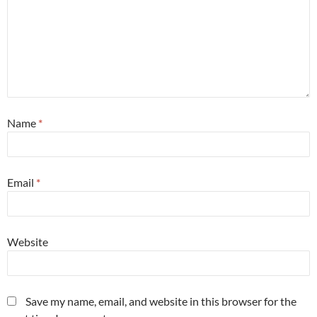
Name
*
Email
*
Website
Save my name, email, and website in this browser for the