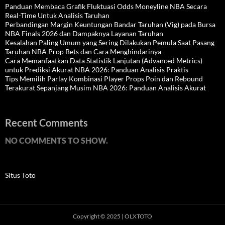
Panduan Membaca Grafik Fluktuasi Odds Moneyline NBA Secara
Real-Time Untuk Analisis Taruhan
Perbandingan Margin Keuntungan Bandar Taruhan (Vig) pada Bursa
NBA Finals 2026 dan Dampaknya Layanan Taruhan
Kesalahan Paling Umum yang Sering Dilakukan Pemula Saat Pasang
Taruhan NBA Prop Bets dan Cara Menghindarinya
Cara Memanfaatkan Data Statistik Lanjutan (Advanced Metrics)
untuk Prediksi Akurat NBA 2026: Panduan Analisis Praktis
Tips Memilih Parlay Kombinasi Player Props Poin dan Rebound
Terakurat Sepanjang Musim NBA 2026: Panduan Analisis Akurat
Recent Comments
NO COMMENTS TO SHOW.
Situs Toto
Copyright © 2025 |
OLXTOTO