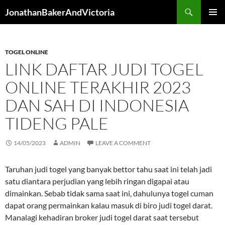
Search
JonathanBakerAndVictoria
SKIP
PRIMAR
TO
MENU
CONTENT
TOGEL ONLINE
LINK DAFTAR JUDI TOGEL
ONLINE TERAKHIR 2023
DAN SAH DI INDONESIA
TIDENG PALE
14/05/2023
ADMIN
LEAVE A COMMENT
Taruhan judi togel yang banyak bettor tahu saat ini telah jadi
satu diantara perjudian yang lebih ringan digapai atau
dimainkan. Sebab tidak sama saat ini, dahulunya togel cuman
dapat orang permainkan kalau masuk di biro judi togel darat.
Manalagi kehadiran broker judi togel darat saat tersebut