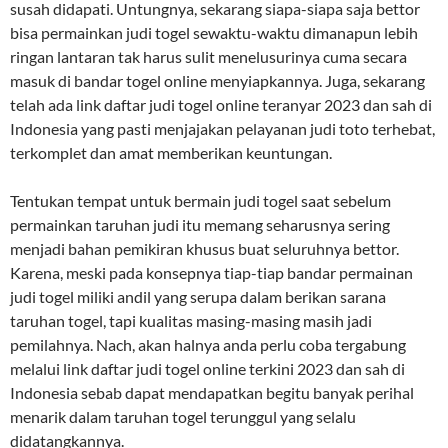
susah didapati. Untungnya, sekarang siapa-siapa saja bettor
bisa permainkan judi togel sewaktu-waktu dimanapun lebih
ringan lantaran tak harus sulit menelusurinya cuma secara
masuk di bandar togel online menyiapkannya. Juga, sekarang
telah ada link daftar judi togel online teranyar 2023 dan sah di
Indonesia yang pasti menjajakan pelayanan judi toto terhebat,
terkomplet dan amat memberikan keuntungan.
Tentukan tempat untuk bermain judi togel saat sebelum
permainkan taruhan judi itu memang seharusnya sering
menjadi bahan pemikiran khusus buat seluruhnya bettor.
Karena, meski pada konsepnya tiap-tiap bandar permainan
judi togel miliki andil yang serupa dalam berikan sarana
taruhan togel, tapi kualitas masing-masing masih jadi
pemilahnya. Nach, akan halnya anda perlu coba tergabung
melalui link daftar judi togel online terkini 2023 dan sah di
Indonesia sebab dapat mendapatkan begitu banyak perihal
menarik dalam taruhan togel terunggul yang selalu
didatangkannya.