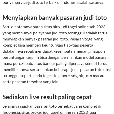
punyai service judi toto terbaik di Indonesia salah satunya:
Menyiapkan banyak pasaran judi toto
Satu diantaranya saran situs biro judi togel online sah 2023
yang mempunyai pelayanan judi toto terunggul adalah terus
menyiapkan banyak pasaran judi toto. Pasaran togel yang
komplet bisa memberi keuntungan tiap-tiap peserta
didalamnya sebab mendapat kesempatan menang maupun
peruntungan terpilih bisa dengan permainkan model pasaran
mana pun. Sebab, situs bandar paling dipercaya sendiri terus
memilihkannya serta siapkan beberapa jenis pasaran toto opsi
terunggul seperti pada togel singapore, sdy, hk, toto macau
serta pasaran tersohor yang lain.
Sediakan live result paling cepat
Selainnya siapkan pasaran toto terhebat yang komplet di
Indonesia, situs broker judi togel online sah 2023 juga