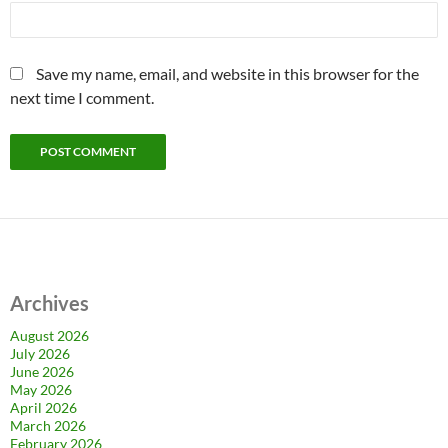
Save my name, email, and website in this browser for the
next time I comment.
Archives
August 2026
July 2026
June 2026
May 2026
April 2026
March 2026
February 2026