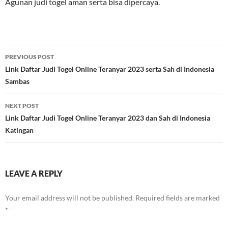
Agunan judi togel aman serta bisa dipercaya.
Post
PREVIOUS POST
navigation
Link Daftar Judi Togel Online Teranyar 2023 serta Sah di Indonesia
Sambas
NEXT POST
Link Daftar Judi Togel Online Teranyar 2023 dan Sah di Indonesia
Katingan
LEAVE A REPLY
Your email address will not be published.
Required fields are marked
*