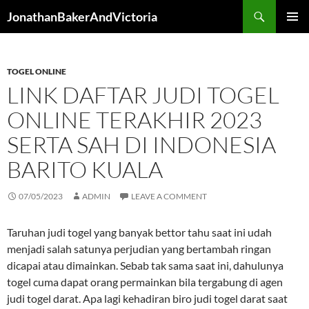
Search
JonathanBakerAndVictoria
SKIP
PRIMAR
TO
MENU
CONTENT
TOGEL ONLINE
LINK DAFTAR JUDI TOGEL
ONLINE TERAKHIR 2023
SERTA SAH DI INDONESIA
BARITO KUALA
07/05/2023
ADMIN
LEAVE A COMMENT
Taruhan judi togel yang banyak bettor tahu saat ini udah
menjadi salah satunya perjudian yang bertambah ringan
dicapai atau dimainkan. Sebab tak sama saat ini, dahulunya
togel cuma dapat orang permainkan bila tergabung di agen
judi togel darat. Apa lagi kehadiran biro judi togel darat saat