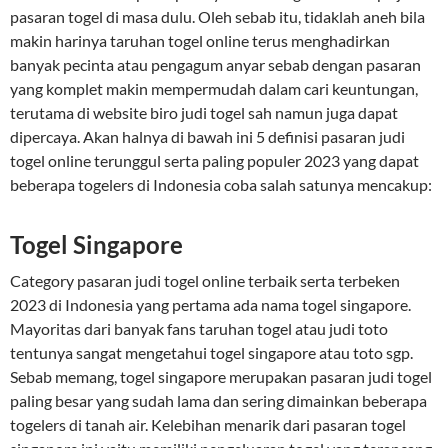
pasaran togel di masa dulu. Oleh sebab itu, tidaklah aneh bila
makin harinya taruhan togel online terus menghadirkan
banyak pecinta atau pengagum anyar sebab dengan pasaran
yang komplet makin mempermudah dalam cari keuntungan,
terutama di website biro judi togel sah namun juga dapat
dipercaya. Akan halnya di bawah ini 5 definisi pasaran judi
togel online terunggul serta paling populer 2023 yang dapat
beberapa togelers di Indonesia coba salah satunya mencakup:
Togel Singapore
Category pasaran judi togel online terbaik serta terbeken
2023 di Indonesia yang pertama ada nama togel singapore.
Mayoritas dari banyak fans taruhan togel atau judi toto
tentunya sangat mengetahui togel singapore atau toto sgp.
Sebab memang, togel singapore merupakan pasaran judi togel
paling besar yang sudah lama dan sering dimainkan beberapa
togelers di tanah air. Kelebihan menarik dari pasaran togel