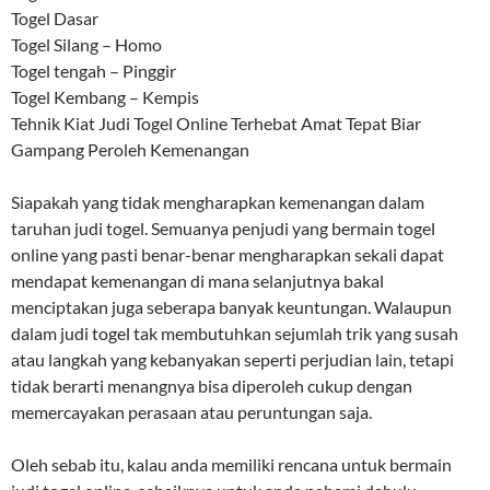
Togel Dasar
Togel Silang – Homo
Togel tengah – Pinggir
Togel Kembang – Kempis
Tehnik Kiat Judi Togel Online Terhebat Amat Tepat Biar
Gampang Peroleh Kemenangan
Siapakah yang tidak mengharapkan kemenangan dalam
taruhan judi togel. Semuanya penjudi yang bermain togel
online yang pasti benar-benar mengharapkan sekali dapat
mendapat kemenangan di mana selanjutnya bakal
menciptakan juga seberapa banyak keuntungan. Walaupun
dalam judi togel tak membutuhkan sejumlah trik yang susah
atau langkah yang kebanyakan seperti perjudian lain, tetapi
tidak berarti menangnya bisa diperoleh cukup dengan
memercayakan perasaan atau peruntungan saja.
Oleh sebab itu, kalau anda memiliki rencana untuk bermain