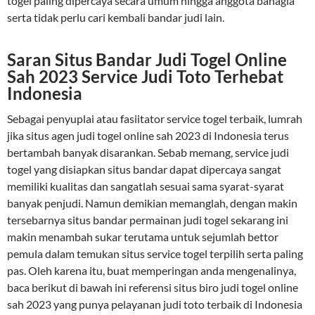
togel paling dipercaya secara umum hingga anggota bahagia
serta tidak perlu cari kembali bandar judi lain.
Saran Situs Bandar Judi Togel Online
Sah 2023 Service Judi Toto Terhebat
Indonesia
Sebagai penyuplai atau fasiitator service togel terbaik, lumrah
jika situs agen judi togel online sah 2023 di Indonesia terus
bertambah banyak disarankan. Sebab memang, service judi
togel yang disiapkan situs bandar dapat dipercaya sangat
memiliki kualitas dan sangatlah sesuai sama syarat-syarat
banyak penjudi. Namun demikian memanglah, dengan makin
tersebarnya situs bandar permainan judi togel sekarang ini
makin menambah sukar terutama untuk sejumlah bettor
pemula dalam temukan situs service togel terpilih serta paling
pas. Oleh karena itu, buat memperingan anda mengenalinya,
baca berikut di bawah ini referensi situs biro judi togel online
sah 2023 yang punya pelayanan judi toto terbaik di Indonesia