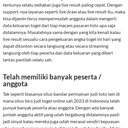
tentunya selalu sediakan juga live result paling cepat. Dengan
support-nya layanan seperti live draw atau live result itu, maka
bisa dijamin terus mempermudah anggota dalam mengerti
data keluaran togel dari tiap macam pasaran toto apa saja
didalamnya. Masalahnya sama dengan yang kita kenali kalau
live result sesuatu cara pengeluaran angka togel ini hari yang
dapat ditonton secara langsung atau secara streaming
langsung oleh tiap peserta dan data keluaran yang diberi
lantas pastilah selalu sah.
Telah memiliki banyak peserta /
anggota
Tak seperti biasanya situs bandar permainan judi toto lain di
mana situs biro judi togel online sah 2023 di Indonesia telah
punyai banyak peserta atau anggota. Dengan ada banyak
jumlah anggota aktif yang udah tergabung didalamnya pasti
jadi sinyal kalau mereka juga udah merasai sendiri kepuasan