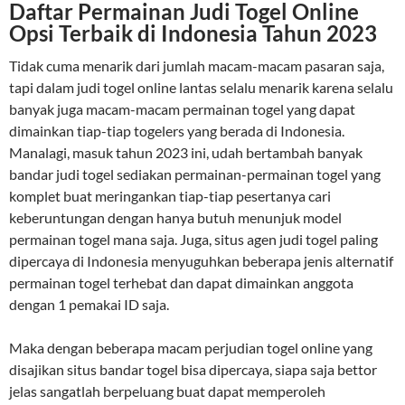
Daftar Permainan Judi Togel Online
Opsi Terbaik di Indonesia Tahun 2023
Tidak cuma menarik dari jumlah macam-macam pasaran saja,
tapi dalam judi togel online lantas selalu menarik karena selalu
banyak juga macam-macam permainan togel yang dapat
dimainkan tiap-tiap togelers yang berada di Indonesia.
Manalagi, masuk tahun 2023 ini, udah bertambah banyak
bandar judi togel sediakan permainan-permainan togel yang
komplet buat meringankan tiap-tiap pesertanya cari
keberuntungan dengan hanya butuh menunjuk model
permainan togel mana saja. Juga, situs agen judi togel paling
dipercaya di Indonesia menyuguhkan beberapa jenis alternatif
permainan togel terhebat dan dapat dimainkan anggota
dengan 1 pemakai ID saja.
Maka dengan beberapa macam perjudian togel online yang
disajikan situs bandar togel bisa dipercaya, siapa saja bettor
jelas sangatlah berpeluang buat dapat memperoleh