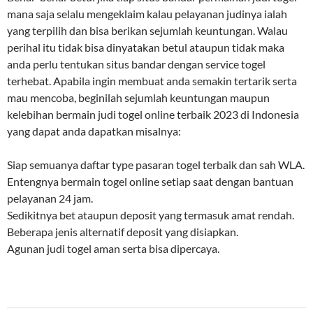
mana saja selalu mengeklaim kalau pelayanan judinya ialah
yang terpilih dan bisa berikan sejumlah keuntungan. Walau
perihal itu tidak bisa dinyatakan betul ataupun tidak maka
anda perlu tentukan situs bandar dengan service togel
terhebat. Apabila ingin membuat anda semakin tertarik serta
mau mencoba, beginilah sejumlah keuntungan maupun
kelebihan bermain judi togel online terbaik 2023 di Indonesia
yang dapat anda dapatkan misalnya:
Siap semuanya daftar type pasaran togel terbaik dan sah WLA.
Entengnya bermain togel online setiap saat dengan bantuan
pelayanan 24 jam.
Sedikitnya bet ataupun deposit yang termasuk amat rendah.
Beberapa jenis alternatif deposit yang disiapkan.
Agunan judi togel aman serta bisa dipercaya.