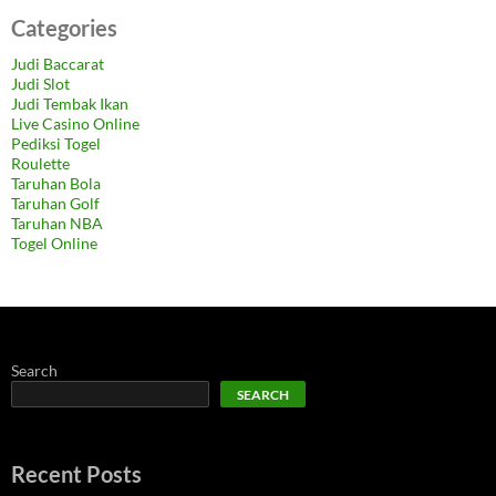
Categories
Judi Baccarat
Judi Slot
Judi Tembak Ikan
Live Casino Online
Pediksi Togel
Roulette
Taruhan Bola
Taruhan Golf
Taruhan NBA
Togel Online
Search
SEARCH
Recent Posts