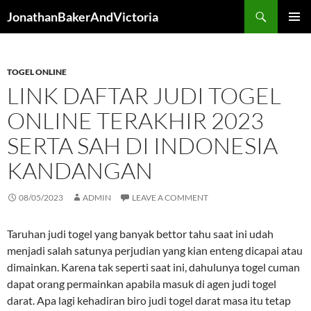
Search
JonathanBakerAndVictoria
SKIP
PRIMAR
TO
MENU
CONTENT
TOGEL ONLINE
LINK DAFTAR JUDI TOGEL
ONLINE TERAKHIR 2023
SERTA SAH DI INDONESIA
KANDANGAN
08/05/2023
ADMIN
LEAVE A COMMENT
Taruhan judi togel yang banyak bettor tahu saat ini udah
menjadi salah satunya perjudian yang kian enteng dicapai atau
dimainkan. Karena tak seperti saat ini, dahulunya togel cuman
dapat orang permainkan apabila masuk di agen judi togel
darat. Apa lagi kehadiran biro judi togel darat masa itu tetap