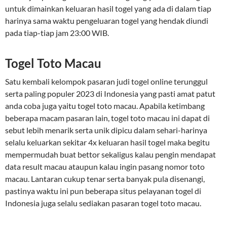
untuk dimainkan keluaran hasil togel yang ada di dalam tiap
harinya sama waktu pengeluaran togel yang hendak diundi
pada tiap-tiap jam 23:00 WIB.
Togel Toto Macau
Satu kembali kelompok pasaran judi togel online terunggul
serta paling populer 2023 di Indonesia yang pasti amat patut
anda coba juga yaitu togel toto macau. Apabila ketimbang
beberapa macam pasaran lain, togel toto macau ini dapat di
sebut lebih menarik serta unik dipicu dalam sehari-harinya
selalu keluarkan sekitar 4x keluaran hasil togel maka begitu
mempermudah buat bettor sekaligus kalau pengin mendapat
data result macau ataupun kalau ingin pasang nomor toto
macau. Lantaran cukup tenar serta banyak pula disenangi,
pastinya waktu ini pun beberapa situs pelayanan togel di
Indonesia juga selalu sediakan pasaran togel toto macau.