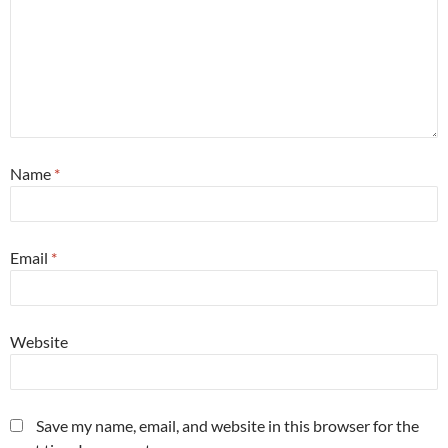
Name
*
Email
*
Website
Save my name, email, and website in this browser for the