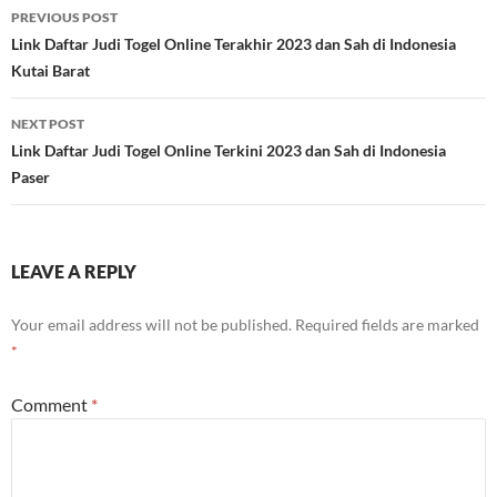
Post
PREVIOUS POST
navigation
Link Daftar Judi Togel Online Terakhir 2023 dan Sah di Indonesia
Kutai Barat
NEXT POST
Link Daftar Judi Togel Online Terkini 2023 dan Sah di Indonesia
Paser
LEAVE A REPLY
Your email address will not be published.
Required fields are marked
*
Comment
*