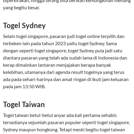
diperkirakan, hingga terang bisa berikan kemungkinan menang
yang begitu besar.
Togel Sydney
Selain togel singapore, pasaran judi togel online terpilih dan
terbeken lain pada tahun 2023 yaitu togel Sydney. Sama
dengan seperti togel singapore, togel Sydney pula jadi satu
diantara pasaran yang telah ada sudah lama di Indonesia dan
kerap dimainkan lantaran menjajakan berapa banyak
kelebihan, utamanya dari agenda result togelnya yang terus
ada pada sehari-harinya dan amat ringan di ikuti jam keluaran
pada jam 13:50 WIB.
Togel Taiwan
Togel taiwan betul-betul anyar ada kali pertama sehabis
tersedianya sejumlah pasaran populer seperti togel singapore,
Sydney maupun hongkong. Tetapi meski begitu togel taiwan