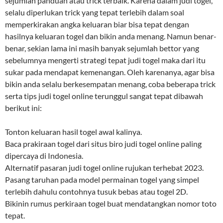
sejumlah panduan atau trick terbaik. Karena dalam judi togel,
selalu diperlukan trick yang tepat terlebih dalam soal
memperkirakan angka keluaran biar bisa tepat dengan
hasilnya keluaran togel dan bikin anda menang. Namun benar-
benar, sekian lama ini masih banyak sejumlah bettor yang
sebelumnya mengerti strategi tepat judi togel maka dari itu
sukar pada mendapat kemenangan. Oleh karenanya, agar bisa
bikin anda selalu berkesempatan menang, coba beberapa trick
serta tips judi togel online terunggul sangat tepat dibawah
berikut ini:
Tonton keluaran hasil togel awal kalinya.
Baca prakiraan togel dari situs biro judi togel online paling
dipercaya di Indonesia.
Alternatif pasaran judi togel online rujukan terhebat 2023.
Pasang taruhan pada model permainan togel yang simpel
terlebih dahulu contohnya tusuk bebas atau togel 2D.
Bikinin rumus perkiraan togel buat mendatangkan nomor toto
tepat.