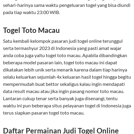
sehari-harinya sama waktu pengeluaran togel yang bisa diundi
pada tiap waktu 23:00 WIB.
Togel Toto Macau
Satu kembali kelompok pasaran judi togel online terunggul
serta termashyur 2023 di Indonesia yang pasti amat wajar
anda coba juga yaitu togel toto macau. Apabila dibandingkan
beberapa model pasaran lain, togel toto macau ini dapat
dikatakan lebih unik serta menarik karena dalam tiap harinya
selalu keluarkan sejumlah 4x keluaran hasil togel hingga begitu
mempermudah buat bettor sekaligus kalau ingin mendapati
data result macau atau jika ingin pasang nomor toto macau.
Lantaran cukup tenar serta banyak juga disenangi, tentu
waktu ini pun beberapa situs pelayanan togel di Indonesia juga
terus siapkan pasaran togel toto macau.
Daftar Permainan Judi Togel Online