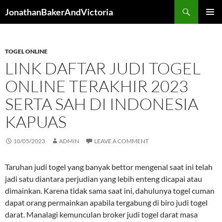
Search
JonathanBakerAndVictoria
SKIP
PRIMAR
TO
MENU
CONTENT
TOGEL ONLINE
LINK DAFTAR JUDI TOGEL
ONLINE TERAKHIR 2023
SERTA SAH DI INDONESIA
KAPUAS
10/05/2023
ADMIN
LEAVE A COMMENT
Taruhan judi togel yang banyak bettor mengenal saat ini telah
jadi satu diantara perjudian yang lebih enteng dicapai atau
dimainkan. Karena tidak sama saat ini, dahulunya togel cuman
dapat orang permainkan apabila tergabung di biro judi togel
darat. Manalagi kemunculan broker judi togel darat masa