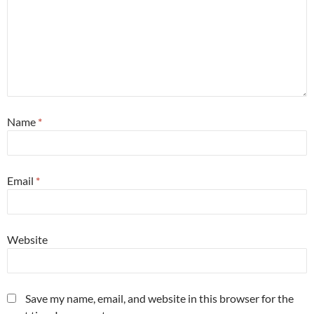
Name
*
Email
*
Website
Save my name, email, and website in this browser for the