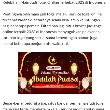
Kelebihan Main Judi Togel Online Terhebat 2023 di Indonesia
Pentingnya pilih main judi togel melalui service togel online
terhebat karena diantaranya selalu bisa jamin keuntungan
bagi beberapa pemain. Ditambah lagi, situs broker judi togel
online terbaik 2023 di Indonesia menyuguhkan pelayanan
taruhan togel yang sesuai sama kepentingan namun juga
hasrat beberapa penjudi toto waktu ini.
Benar-benar betul jika tiap situs bandar permainan judi togel
mana saja terus mengeklaim kalau service judinya yakni yang