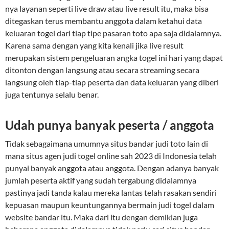
nya layanan seperti live draw atau live result itu, maka bisa
ditegaskan terus membantu anggota dalam ketahui data
keluaran togel dari tiap tipe pasaran toto apa saja didalamnya.
Karena sama dengan yang kita kenali jika live result
merupakan sistem pengeluaran angka togel ini hari yang dapat
ditonton dengan langsung atau secara streaming secara
langsung oleh tiap-tiap peserta dan data keluaran yang diberi
juga tentunya selalu benar.
Udah punya banyak peserta / anggota
Tidak sebagaimana umumnya situs bandar judi toto lain di
mana situs agen judi togel online sah 2023 di Indonesia telah
punyai banyak anggota atau anggota. Dengan adanya banyak
jumlah peserta aktif yang sudah tergabung didalamnya
pastinya jadi tanda kalau mereka lantas telah rasakan sendiri
kepuasan maupun keuntungannya bermain judi togel dalam
website bandar itu. Maka dari itu dengan demikian juga