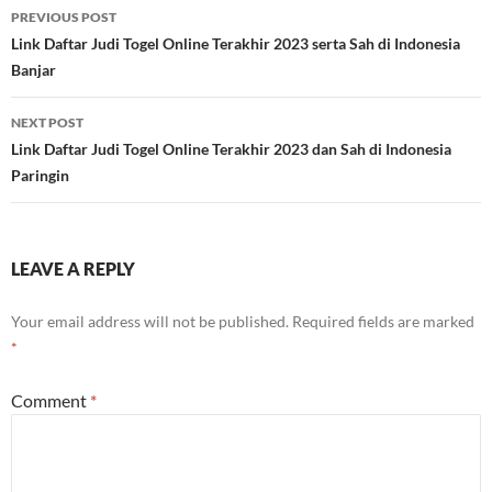
Post
PREVIOUS POST
navigation
Link Daftar Judi Togel Online Terakhir 2023 serta Sah di Indonesia
Banjar
NEXT POST
Link Daftar Judi Togel Online Terakhir 2023 dan Sah di Indonesia
Paringin
LEAVE A REPLY
Your email address will not be published.
Required fields are marked
*
Comment
*