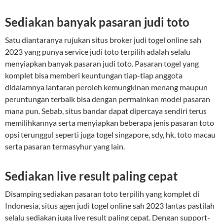
Sediakan banyak pasaran judi toto
Satu diantaranya rujukan situs broker judi togel online sah
2023 yang punya service judi toto terpilih adalah selalu
menyiapkan banyak pasaran judi toto. Pasaran togel yang
komplet bisa memberi keuntungan tiap-tiap anggota
didalamnya lantaran peroleh kemungkinan menang maupun
peruntungan terbaik bisa dengan permainkan model pasaran
mana pun. Sebab, situs bandar dapat dipercaya sendiri terus
memilihkannya serta menyiapkan beberapa jenis pasaran toto
opsi terunggul seperti juga togel singapore, sdy, hk, toto macau
serta pasaran termasyhur yang lain.
Sediakan live result paling cepat
Disamping sediakan pasaran toto terpilih yang komplet di
Indonesia, situs agen judi togel online sah 2023 lantas pastilah
selalu sediakan juga live result paling cepat. Dengan support-