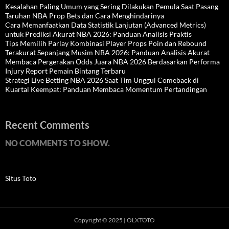
Kesalahan Paling Umum yang Sering Dilakukan Pemula Saat Pasang
Taruhan NBA Prop Bets dan Cara Menghindarinya
Cara Memanfaatkan Data Statistik Lanjutan (Advanced Metrics)
untuk Prediksi Akurat NBA 2026: Panduan Analisis Praktis
Tips Memilih Parlay Kombinasi Player Props Poin dan Rebound
Terakurat Sepanjang Musim NBA 2026: Panduan Analisis Akurat
Membaca Pergerakan Odds Juara NBA 2026 Berdasarkan Performa
Injury Report Pemain Bintang Terbaru
Strategi Live Betting NBA 2026 Saat Tim Unggul Comeback di
Kuartal Keempat: Panduan Membaca Momentum Pertandingan
Recent Comments
NO COMMENTS TO SHOW.
Situs Toto
Copyright © 2025 |
OLXTOTO