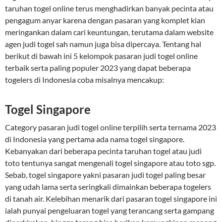
taruhan togel online terus menghadirkan banyak pecinta atau
pengagum anyar karena dengan pasaran yang komplet kian
meringankan dalam cari keuntungan, terutama dalam website
agen judi togel sah namun juga bisa dipercaya. Tentang hal
berikut di bawah ini 5 kelompok pasaran judi togel online
terbaik serta paling populer 2023 yang dapat beberapa
togelers di Indonesia coba misalnya mencakup:
Togel Singapore
Category pasaran judi togel online terpilih serta ternama 2023
di Indonesia yang pertama ada nama togel singapore.
Kebanyakan dari beberapa pecinta taruhan togel atau judi
toto tentunya sangat mengenali togel singapore atau toto sgp.
Sebab, togel singapore yakni pasaran judi togel paling besar
yang udah lama serta seringkali dimainkan beberapa togelers
di tanah air. Kelebihan menarik dari pasaran togel singapore ini
ialah punyai pengeluaran togel yang terancang serta gampang