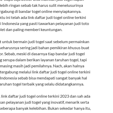
ebih ringan sebab tak harus sulit menelusurinya
rgabung di bandar togel online menyiapkannya.
u ini telah ada link daftar judi togel online terkini
i Indonesia yang pasti tawarkan pelayanan judi toto
plet dan paling memberi keuntungan.
 untuk bermain judi togel saat sebelum permainkan
 seharusnya sering jadi bahan pemikiran khusus buat
r. Sebab, meski di dasarnya tiap bandar judi togel
g serupa dalam berikan layanan taruhan togel, tapi
-masing masih jadi pemilahnya. Nach, akan halnya
tergabung melalui link daftar judi togel online terkini
 Indonesia sebab bisa mendapati sangat banyak hal
aruhan togel terbaik yang selalu didatangkannya.
link daftar judi togel online terkini 2023 dan sah ada
n pelayanan judi togel yang inovatif, menarik serta
 seberapa banyak kelebihan. Bukan sekedar hanya itu,