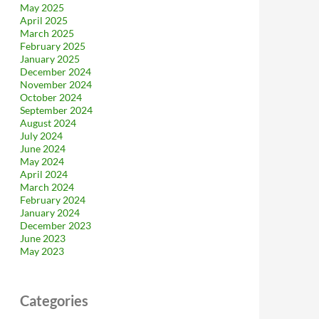
May 2025
April 2025
March 2025
February 2025
January 2025
December 2024
November 2024
October 2024
September 2024
August 2024
July 2024
June 2024
May 2024
April 2024
March 2024
February 2024
January 2024
December 2023
June 2023
May 2023
Categories