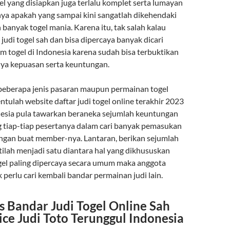
el yang disiapkan juga terlalu komplet serta lumayan
a apakah yang sampai kini sangatlah dikehendaki
banyak togel mania. Karena itu, tak salah kalau
 judi togel sah dan bisa dipercaya banyak dicari
 togel di Indonesia karena sudah bisa terbuktikan
ya kepuasan serta keuntungan.
beberapa jenis pasaran maupun permainan togel
ntulah website daftar judi togel online terakhir 2023
nesia pula tawarkan beraneka sejumlah keuntungan
tiap-tiap pesertanya dalam cari banyak pemasukan
gan buat member-nya. Lantaran, berikan sejumlah
ilah menjadi satu diantara hal yang dikhususkan
ogel paling dipercaya secara umum maka anggota
 perlu cari kembali bandar permainan judi lain.
s Bandar Judi Togel Online Sah
ce Judi Toto Terunggul Indonesia