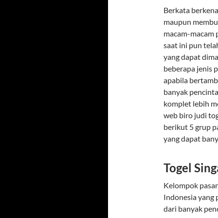
Berkata berkenaa
maupun membuat 
macam-macam pa
saat ini pun te
yang dapat dima
beberapa jenis p
apabila bertamb
banyak pencinta
komplet lebih m
web biro judi t
berikut 5 grup p
yang dapat bany
Togel Sin
Kelompok pasaran
Indonesia yang 
dari banyak penc