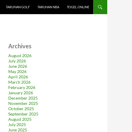
TARUHAN GOLF
TARUHAN NBA
TOGEL ONLINE
Archives
August 2026
July 2026
June 2026
May 2026
April 2026
March 2026
February 2026
January 2026
December 2025
November 2025
October 2025
September 2025
August 2025
July 2025
June 2025