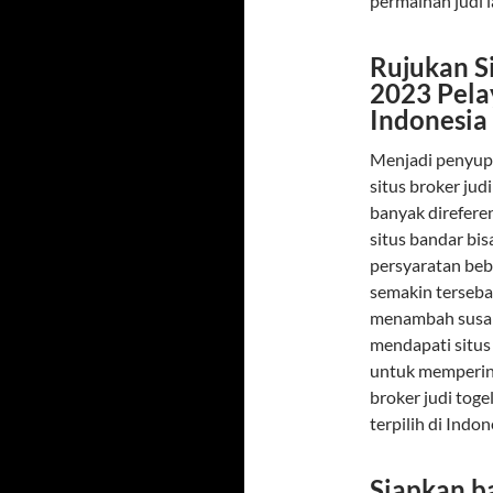
permainan judi l
Rujukan Si
2023 Pela
Indonesia
Menjadi penyuplai
situs broker judi
banyak direferen
situs bandar bi
persyaratan beb
semakin tersebar
menambah susah
mendapati situs 
untuk mempering
broker judi toge
terpilih di Indo
Siapkan b