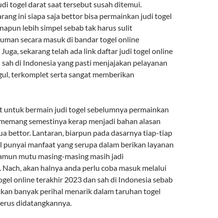
udi togel darat saat tersebut susah ditemui.
ang ini siapa saja bettor bisa permainkan judi togel
napun lebih simpel sebab tak harus sulit
uman secara masuk di bandar togel online
uga, sekarang telah ada link daftar judi togel online
n sah di Indonesia yang pasti menjajakan pelayanan
ggul, terkomplet serta sangat memberikan
 untuk bermain judi togel sebelumnya permainkan
u memang semestinya kerap menjadi bahan alasan
a bettor. Lantaran, biarpun pada dasarnya tiap-tiap
el punyai manfaat yang serupa dalam berikan layanan
namun mutu masing-masing masih jadi
Nach, akan halnya anda perlu coba masuk melalui
 togel online terakhir 2023 dan sah di Indonesia sebab
an banyak perihal menarik dalam taruhan togel
terus didatangkannya.