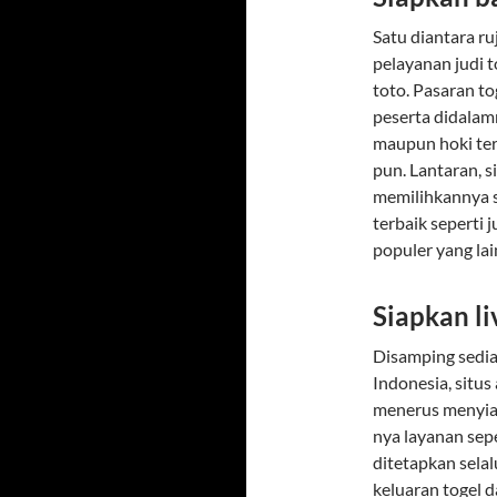
Satu diantara ru
pelayanan judi t
toto. Pasaran t
peserta didala
maupun hoki te
pun. Lantaran, s
memilihkannya 
terbaik seperti 
populer yang lai
Siapkan li
Disamping sedia
Indonesia, situs
menerus menyiap
nya layanan sepe
ditetapkan sel
keluaran togel d