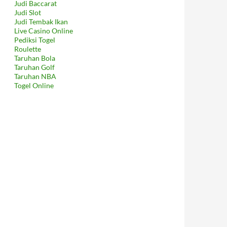
Judi Baccarat
Judi Slot
Judi Tembak Ikan
Live Casino Online
Pediksi Togel
Roulette
Taruhan Bola
Taruhan Golf
Taruhan NBA
Togel Online