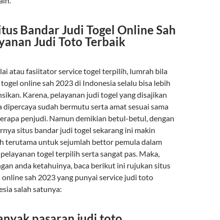
ain.
tus Bandar Judi Togel Online Sah
yanan Judi Toto Terbaik
 atau fasiitator service togel terpilih, lumrah bila
 togel online sah 2023 di Indonesia selalu bisa lebih
sikan. Karena, pelayanan judi togel yang disajikan
sa dipercaya sudah bermutu serta amat sesuai sama
erapa penjudi. Namun demikian betul-betul, dengan
nya situs bandar judi togel sekarang ini makin
 terutama untuk sejumlah bettor pemula dalam
pelayanan togel terpilih serta sangat pas. Maka,
an anda ketahuinya, baca berikut ini rujukan situs
l online sah 2023 yang punyai service judi toto
nesia salah satunya:
anyak pasaran judi toto