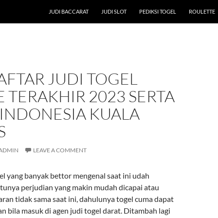
SKIP TO CONTENT
JUDI BACCARAT
JUDI SLOT
PEDIKSI TOGEL
ROULETTE
AFTAR JUDI TOGEL
 TERAKHIR 2023 SERTA
 INDONESIA KUALA
S
ADMIN
LEAVE A COMMENT
el yang banyak bettor mengenal saat ini udah
atunya perjudian yang makin mudah dicapai atau
ran tidak sama saat ini, dahulunya togel cuma dapat
 bila masuk di agen judi togel darat. Ditambah lagi