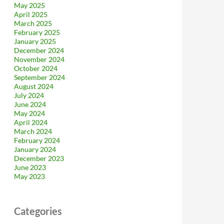
May 2025
April 2025
March 2025
February 2025
January 2025
December 2024
November 2024
October 2024
September 2024
August 2024
July 2024
June 2024
May 2024
April 2024
March 2024
February 2024
January 2024
December 2023
June 2023
May 2023
Categories