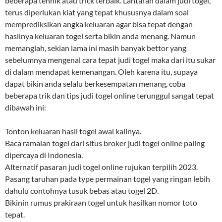
beberapa tehnik atau trick terbaik. Lantaran dalam judi togel,
terus diperlukan kiat yang tepat khususnya dalam soal
memprediksikan angka keluaran agar bisa tepat dengan
hasilnya keluaran togel serta bikin anda menang. Namun
memanglah, sekian lama ini masih banyak bettor yang
sebelumnya mengenal cara tepat judi togel maka dari itu sukar
di dalam mendapat kemenangan. Oleh karena itu, supaya
dapat bikin anda selalu berkesempatan menang, coba
beberapa trik dan tips judi togel online terunggul sangat tepat
dibawah ini:
Tonton keluaran hasil togel awal kalinya.
Baca ramalan togel dari situs broker judi togel online paling
dipercaya di Indonesia.
Alternatif pasaran judi togel online rujukan terpilih 2023.
Pasang taruhan pada type permainan togel yang ringan lebih
dahulu contohnya tusuk bebas atau togel 2D.
Bikinin rumus prakiraan togel untuk hasilkan nomor toto
tepat.