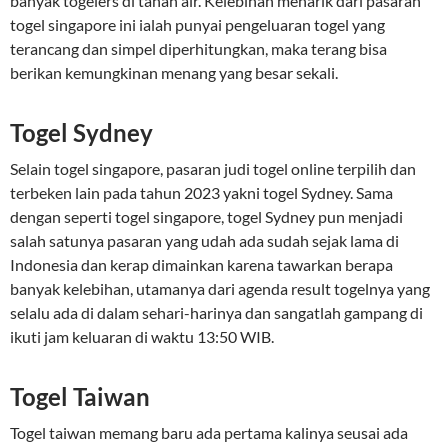
banyak togelers di tanah air. Kelebihan menarik dari pasaran
togel singapore ini ialah punyai pengeluaran togel yang
terancang dan simpel diperhitungkan, maka terang bisa
berikan kemungkinan menang yang besar sekali.
Togel Sydney
Selain togel singapore, pasaran judi togel online terpilih dan
terbeken lain pada tahun 2023 yakni togel Sydney. Sama
dengan seperti togel singapore, togel Sydney pun menjadi
salah satunya pasaran yang udah ada sudah sejak lama di
Indonesia dan kerap dimainkan karena tawarkan berapa
banyak kelebihan, utamanya dari agenda result togelnya yang
selalu ada di dalam sehari-harinya dan sangatlah gampang di
ikuti jam keluaran di waktu 13:50 WIB.
Togel Taiwan
Togel taiwan memang baru ada pertama kalinya seusai ada