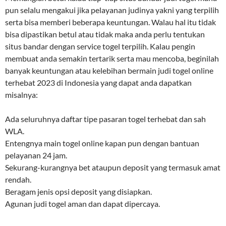
pun selalu mengakui jika pelayanan judinya yakni yang terpilih
serta bisa memberi beberapa keuntungan. Walau hal itu tidak
bisa dipastikan betul atau tidak maka anda perlu tentukan
situs bandar dengan service togel terpilih. Kalau pengin
membuat anda semakin tertarik serta mau mencoba, beginilah
banyak keuntungan atau kelebihan bermain judi togel online
terhebat 2023 di Indonesia yang dapat anda dapatkan
misalnya:
Ada seluruhnya daftar tipe pasaran togel terhebat dan sah
WLA.
Entengnya main togel online kapan pun dengan bantuan
pelayanan 24 jam.
Sekurang-kurangnya bet ataupun deposit yang termasuk amat
rendah.
Beragam jenis opsi deposit yang disiapkan.
Agunan judi togel aman dan dapat dipercaya.