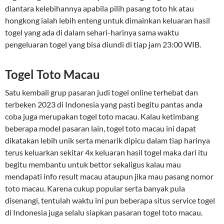
diantara kelebihannya apabila pilih pasang toto hk atau
hongkong ialah lebih enteng untuk dimainkan keluaran hasil
togel yang ada di dalam sehari-harinya sama waktu
pengeluaran togel yang bisa diundi di tiap jam 23:00 WIB.
Togel Toto Macau
Satu kembali grup pasaran judi togel online terhebat dan
terbeken 2023 di Indonesia yang pasti begitu pantas anda
coba juga merupakan togel toto macau. Kalau ketimbang
beberapa model pasaran lain, togel toto macau ini dapat
dikatakan lebih unik serta menarik dipicu dalam tiap harinya
terus keluarkan sekitar 4x keluaran hasil togel maka dari itu
begitu membantu untuk bettor sekaligus kalau mau
mendapati info result macau ataupun jika mau pasang nomor
toto macau. Karena cukup popular serta banyak pula
disenangi, tentulah waktu ini pun beberapa situs service togel
di Indonesia juga selalu siapkan pasaran togel toto macau.