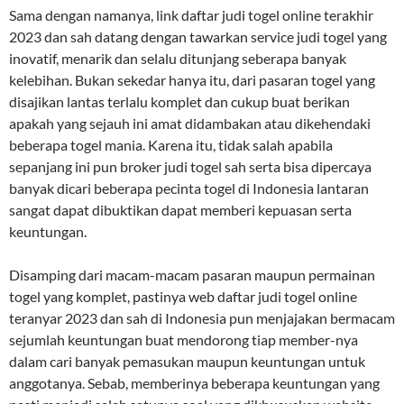
Sama dengan namanya, link daftar judi togel online terakhir
2023 dan sah datang dengan tawarkan service judi togel yang
inovatif, menarik dan selalu ditunjang seberapa banyak
kelebihan. Bukan sekedar hanya itu, dari pasaran togel yang
disajikan lantas terlalu komplet dan cukup buat berikan
apakah yang sejauh ini amat didambakan atau dikehendaki
beberapa togel mania. Karena itu, tidak salah apabila
sepanjang ini pun broker judi togel sah serta bisa dipercaya
banyak dicari beberapa pecinta togel di Indonesia lantaran
sangat dapat dibuktikan dapat memberi kepuasan serta
keuntungan.
Disamping dari macam-macam pasaran maupun permainan
togel yang komplet, pastinya web daftar judi togel online
teranyar 2023 dan sah di Indonesia pun menjajakan bermacam
sejumlah keuntungan buat mendorong tiap member-nya
dalam cari banyak pemasukan maupun keuntungan untuk
anggotanya. Sebab, memberinya beberapa keuntungan yang