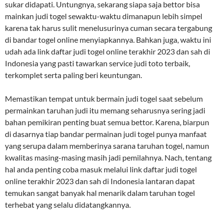
sukar didapati. Untungnya, sekarang siapa saja bettor bisa
mainkan judi togel sewaktu-waktu dimanapun lebih simpel
karena tak harus sulit menelusurinya cuman secara tergabung
di bandar togel online menyiapkannya. Bahkan juga, waktu ini
udah ada link daftar judi togel online terakhir 2023 dan sah di
Indonesia yang pasti tawarkan service judi toto terbaik,
terkomplet serta paling beri keuntungan.
Memastikan tempat untuk bermain judi togel saat sebelum
permainkan taruhan judi itu memang seharusnya sering jadi
bahan pemikiran penting buat semua bettor. Karena, biarpun
di dasarnya tiap bandar permainan judi togel punya manfaat
yang serupa dalam memberinya sarana taruhan togel, namun
kwalitas masing-masing masih jadi pemilahnya. Nach, tentang
hal anda penting coba masuk melalui link daftar judi togel
online terakhir 2023 dan sah di Indonesia lantaran dapat
temukan sangat banyak hal menarik dalam taruhan togel
terhebat yang selalu didatangkannya.