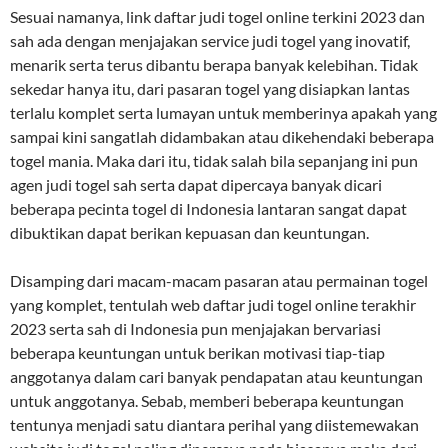
Sesuai namanya, link daftar judi togel online terkini 2023 dan
sah ada dengan menjajakan service judi togel yang inovatif,
menarik serta terus dibantu berapa banyak kelebihan. Tidak
sekedar hanya itu, dari pasaran togel yang disiapkan lantas
terlalu komplet serta lumayan untuk memberinya apakah yang
sampai kini sangatlah didambakan atau dikehendaki beberapa
togel mania. Maka dari itu, tidak salah bila sepanjang ini pun
agen judi togel sah serta dapat dipercaya banyak dicari
beberapa pecinta togel di Indonesia lantaran sangat dapat
dibuktikan dapat berikan kepuasan dan keuntungan.
Disamping dari macam-macam pasaran atau permainan togel
yang komplet, tentulah web daftar judi togel online terakhir
2023 serta sah di Indonesia pun menjajakan bervariasi
beberapa keuntungan untuk berikan motivasi tiap-tiap
anggotanya dalam cari banyak pendapatan atau keuntungan
untuk anggotanya. Sebab, memberi beberapa keuntungan
tentunya menjadi satu diantara perihal yang diistemewakan