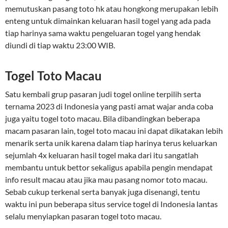
memutuskan pasang toto hk atau hongkong merupakan lebih
enteng untuk dimainkan keluaran hasil togel yang ada pada
tiap harinya sama waktu pengeluaran togel yang hendak
diundi di tiap waktu 23:00 WIB.
Togel Toto Macau
Satu kembali grup pasaran judi togel online terpilih serta
ternama 2023 di Indonesia yang pasti amat wajar anda coba
juga yaitu togel toto macau. Bila dibandingkan beberapa
macam pasaran lain, togel toto macau ini dapat dikatakan lebih
menarik serta unik karena dalam tiap harinya terus keluarkan
sejumlah 4x keluaran hasil togel maka dari itu sangatlah
membantu untuk bettor sekaligus apabila pengin mendapat
info result macau atau jika mau pasang nomor toto macau.
Sebab cukup terkenal serta banyak juga disenangi, tentu
waktu ini pun beberapa situs service togel di Indonesia lantas
selalu menyiapkan pasaran togel toto macau.