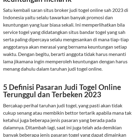
Satu kembali saran situs broker judi togel online sah 2023 di
Indonesia yaitu selalu tawarkan banyak promosi dan
keuntungan yang luar biasa sekali. Ini memperlihatkan bila
service togel yang didatangkan situs bandar togel yang sah
serta paling dipercaya selalu mengesankan di mana tiap-tiap
anggotanya akan merasai yang bernama keuntungan setiap
waktu. Dengan begitu, berarti anggota tidak harus menanti
lama jikamana ingin memperoleh keuntungan dengan harus
menang dahulu dalam taruhan judi togel online.
5 Definisi Pasaran Judi Togel Online
Terunggul dan Terbeken 2023
Bercakap perihal taruhan judi togel, yang pasti akan tidak
cukup senang atau membikin bettor tertarik apabila mana tak
ketahui juga beberapa jenis pasaran yang berada pada
dalamnya. Ditambah lagi, saat ini juga telah ada demikian
banyak beberapa jenis pasaran togel yang dapat dimainkan