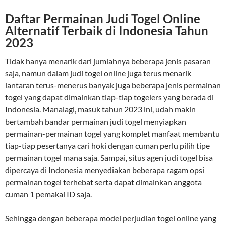
Daftar Permainan Judi Togel Online
Alternatif Terbaik di Indonesia Tahun
2023
Tidak hanya menarik dari jumlahnya beberapa jenis pasaran
saja, namun dalam judi togel online juga terus menarik
lantaran terus-menerus banyak juga beberapa jenis permainan
togel yang dapat dimainkan tiap-tiap togelers yang berada di
Indonesia. Manalagi, masuk tahun 2023 ini, udah makin
bertambah bandar permainan judi togel menyiapkan
permainan-permainan togel yang komplet manfaat membantu
tiap-tiap pesertanya cari hoki dengan cuman perlu pilih tipe
permainan togel mana saja. Sampai, situs agen judi togel bisa
dipercaya di Indonesia menyediakan beberapa ragam opsi
permainan togel terhebat serta dapat dimainkan anggota
cuman 1 pemakai ID saja.
Sehingga dengan beberapa model perjudian togel online yang