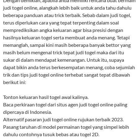
Dengan demikian, apabila anda memiliki rencana buat bermain
judi togel online, alangkah lebih baik untuk anda tahu dahulu
beberapa panduan atau trick terbaik. Sebab dalam judi togel,
terus diperlukan cara yang tepat terpenting dalam soal
memprediksikan angka keluaran agar bisa presisi dengan
hasilnya keluaran togel serta membuat anda menang. Tetapi
memanglah, sampai kini masih beberapa banyak bettor yang
masih belum mengenal trick tepat judi togel maka dari itu
sukar di dalam mendapat kemenangan. Untuk itu, supaya
dapat bikin anda terus berkesempatan menang, coba sejumlah
trik dan tips judi togel online terhebat sangat tepat dibawah
berikut ini:
Tonton keluaran hasil togel awal kalinya.
Baca perkiraan togel dari situs agen judi togel online paling
dipercaya di Indonesia.
Alternatif pasaran judi togel online rujukan terbaik 2023.
Pasang taruhan di model permainan togel yang simpel lebih
dahulu contohnya tusuk bebas atau togel 2D.