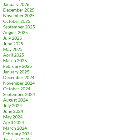
January 2026
December 2025
November 2025
October 2025
September 2025
August 2025
July 2025
June 2025
May 2025
April 2025
March 2025
February 2025
January 2025
December 2024
November 2024
October 2024
September 2024
August 2024
July 2024
June 2024
May 2024
April 2024
March 2024
February 2024
January 2024