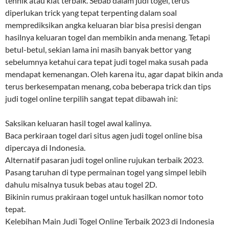
tehnik atau kiat terbaik. Sebab dalam judi togel, terus
diperlukan trick yang tepat terpenting dalam soal
memprediksikan angka keluaran biar bisa presisi dengan
hasilnya keluaran togel dan membikin anda menang. Tetapi
betul-betul, sekian lama ini masih banyak bettor yang
sebelumnya ketahui cara tepat judi togel maka susah pada
mendapat kemenangan. Oleh karena itu, agar dapat bikin anda
terus berkesempatan menang, coba beberapa trick dan tips
judi togel online terpilih sangat tepat dibawah ini:
Saksikan keluaran hasil togel awal kalinya.
Baca perkiraan togel dari situs agen judi togel online bisa
dipercaya di Indonesia.
Alternatif pasaran judi togel online rujukan terbaik 2023.
Pasang taruhan di type permainan togel yang simpel lebih
dahulu misalnya tusuk bebas atau togel 2D.
Bikinin rumus prakiraan togel untuk hasilkan nomor toto
tepat.
Kelebihan Main Judi Togel Online Terbaik 2023 di Indonesia