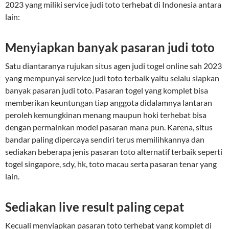
2023 yang miliki service judi toto terhebat di Indonesia antara
lain:
Menyiapkan banyak pasaran judi toto
Satu diantaranya rujukan situs agen judi togel online sah 2023
yang mempunyai service judi toto terbaik yaitu selalu siapkan
banyak pasaran judi toto. Pasaran togel yang komplet bisa
memberikan keuntungan tiap anggota didalamnya lantaran
peroleh kemungkinan menang maupun hoki terhebat bisa
dengan permainkan model pasaran mana pun. Karena, situs
bandar paling dipercaya sendiri terus memilihkannya dan
sediakan beberapa jenis pasaran toto alternatif terbaik seperti
togel singapore, sdy, hk, toto macau serta pasaran tenar yang
lain.
Sediakan live result paling cepat
Kecuali menyiapkan pasaran toto terhebat yang komplet di