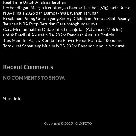
Real-Time Untuk Analisis Taruhan
Perbandingan Margin Keuntungan Bandar Taruhan (Vig) pada Bursa
NBA Finals 2026 dan Dampaknya Layanan Taruhan
Kesalahan Paling Umum yang Sering Dilakukan Pemula Saat Pasang
Taruhan NBA Prop Bets dan Cara Menghindarinya
Cara Memanfaatkan Data Statistik Lanjutan (Advanced Metrics)
untuk Prediksi Akurat NBA 2026: Panduan Analisis Praktis
Tips Memilih Parlay Kombinasi Player Props Poin dan Rebound
Terakurat Sepanjang Musim NBA 2026: Panduan Analisis Akurat
Recent Comments
NO COMMENTS TO SHOW.
Situs Toto
Copyright © 2025 |
OLXTOTO