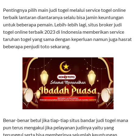
Pentingnya pilih main judi togel melalui service togel online
terbaik lantaran diantaranya selalu bisa jamin keuntungan
untuk beberapa pemain. Lebih-lebih lagi, situs broker judi
togel online terbaik 2023 di Indonesia memberikan service
taruhan togel yang sama dengan keperluan namun juga hasrat
beberapa penjudi toto sekarang.
Benar-benar betul jika tiap-tiap situs bandar judi togel mana
pun terus mengakui jika pelayanan judinya yaitu yang
terunggul serta bisa memberinya sejumlah keuntungan.