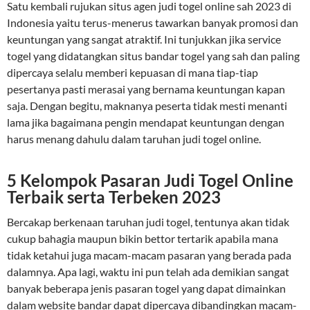
Satu kembali rujukan situs agen judi togel online sah 2023 di
Indonesia yaitu terus-menerus tawarkan banyak promosi dan
keuntungan yang sangat atraktif. Ini tunjukkan jika service
togel yang didatangkan situs bandar togel yang sah dan paling
dipercaya selalu memberi kepuasan di mana tiap-tiap
pesertanya pasti merasai yang bernama keuntungan kapan
saja. Dengan begitu, maknanya peserta tidak mesti menanti
lama jika bagaimana pengin mendapat keuntungan dengan
harus menang dahulu dalam taruhan judi togel online.
5 Kelompok Pasaran Judi Togel Online
Terbaik serta Terbeken 2023
Bercakap berkenaan taruhan judi togel, tentunya akan tidak
cukup bahagia maupun bikin bettor tertarik apabila mana
tidak ketahui juga macam-macam pasaran yang berada pada
dalamnya. Apa lagi, waktu ini pun telah ada demikian sangat
banyak beberapa jenis pasaran togel yang dapat dimainkan
dalam website bandar dapat dipercaya dibandingkan macam-