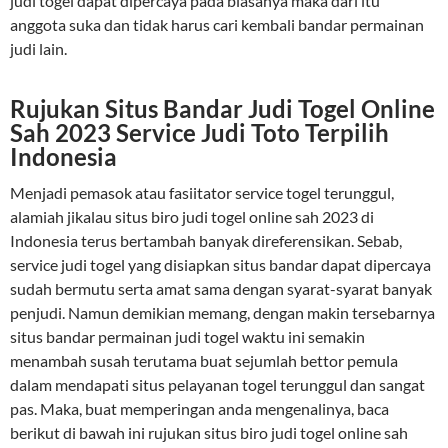
judi togel dapat dipercaya pada biasanya maka dari itu
anggota suka dan tidak harus cari kembali bandar permainan
judi lain.
Rujukan Situs Bandar Judi Togel Online
Sah 2023 Service Judi Toto Terpilih
Indonesia
Menjadi pemasok atau fasiitator service togel terunggul,
alamiah jikalau situs biro judi togel online sah 2023 di
Indonesia terus bertambah banyak direferensikan. Sebab,
service judi togel yang disiapkan situs bandar dapat dipercaya
sudah bermutu serta amat sama dengan syarat-syarat banyak
penjudi. Namun demikian memang, dengan makin tersebarnya
situs bandar permainan judi togel waktu ini semakin
menambah susah terutama buat sejumlah bettor pemula
dalam mendapati situs pelayanan togel terunggul dan sangat
pas. Maka, buat memperingan anda mengenalinya, baca
berikut di bawah ini rujukan situs biro judi togel online sah