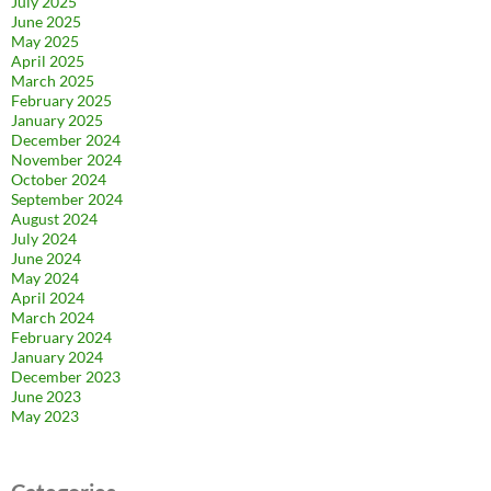
July 2025
June 2025
May 2025
April 2025
March 2025
February 2025
January 2025
December 2024
November 2024
October 2024
September 2024
August 2024
July 2024
June 2024
May 2024
April 2024
March 2024
February 2024
January 2024
December 2023
June 2023
May 2023