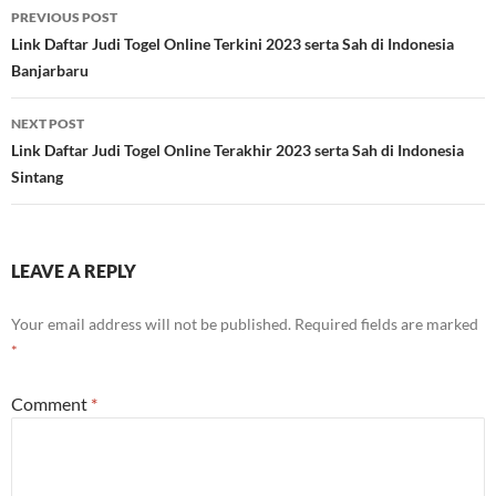
Post
PREVIOUS POST
navigation
Link Daftar Judi Togel Online Terkini 2023 serta Sah di Indonesia
Banjarbaru
NEXT POST
Link Daftar Judi Togel Online Terakhir 2023 serta Sah di Indonesia
Sintang
LEAVE A REPLY
Your email address will not be published.
Required fields are marked
*
Comment
*