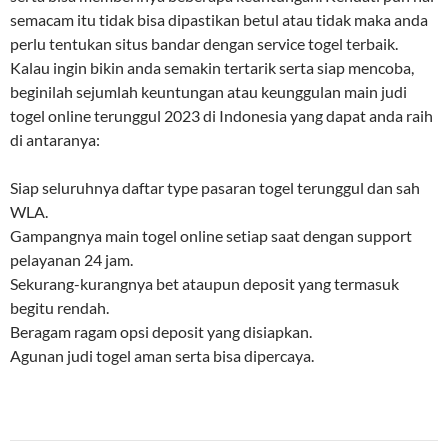
semacam itu tidak bisa dipastikan betul atau tidak maka anda
perlu tentukan situs bandar dengan service togel terbaik.
Kalau ingin bikin anda semakin tertarik serta siap mencoba,
beginilah sejumlah keuntungan atau keunggulan main judi
togel online terunggul 2023 di Indonesia yang dapat anda raih
di antaranya:
Siap seluruhnya daftar type pasaran togel terunggul dan sah
WLA.
Gampangnya main togel online setiap saat dengan support
pelayanan 24 jam.
Sekurang-kurangnya bet ataupun deposit yang termasuk
begitu rendah.
Beragam ragam opsi deposit yang disiapkan.
Agunan judi togel aman serta bisa dipercaya.