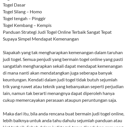
Togel Dasar
Togel Silang – Homo
Togel tengah – Pinggir
Togel Kembang – Kempis
Panduan Strategi Judi Togel Online Terbaik Sangat Tepat
Supaya Simpel Mendapat Kemenangan
Siapakah yang tak mengharapkan kemenangan dalam taruhan
judi togel. Semua penjudi yang bermain togel online yang pasti
sangatlah mengharapkan sekali dapat mendapat kemenangan
di mana nanti akan mendatangkan juga seberapa banyak
keuntungan. Kendati dalam judi togel tidak butuh sejumlah
trik yang ruwet atau teknik yang kebanyakan seperti perjudian
lain, namun tak berarti menangnya dapat diperoleh hanya
cukup memercayakan perasaan ataupun peruntungan saja.
Maka dari itu, bila anda rencana buat bermain judi togel online,
lebih baiknya untuk anda tahu dahulu sejumlah panduan atau