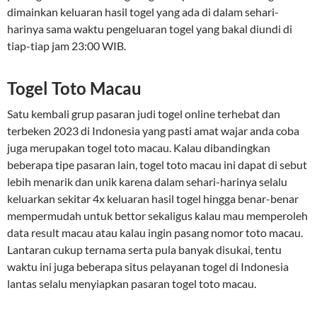
dimainkan keluaran hasil togel yang ada di dalam sehari-
harinya sama waktu pengeluaran togel yang bakal diundi di
tiap-tiap jam 23:00 WIB.
Togel Toto Macau
Satu kembali grup pasaran judi togel online terhebat dan
terbeken 2023 di Indonesia yang pasti amat wajar anda coba
juga merupakan togel toto macau. Kalau dibandingkan
beberapa tipe pasaran lain, togel toto macau ini dapat di sebut
lebih menarik dan unik karena dalam sehari-harinya selalu
keluarkan sekitar 4x keluaran hasil togel hingga benar-benar
mempermudah untuk bettor sekaligus kalau mau memperoleh
data result macau atau kalau ingin pasang nomor toto macau.
Lantaran cukup ternama serta pula banyak disukai, tentu
waktu ini juga beberapa situs pelayanan togel di Indonesia
lantas selalu menyiapkan pasaran togel toto macau.