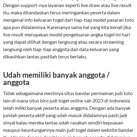
Dengan support-nya layanan seperti live draw atau live result
itu, maka ditandaskan terus meringankan peserta dalam
mengenal info keluaran togel dari tiap-tiap model pasaran toto
apa pun didalamnya. Karenanya sama hal yang kita kenali jika
live result merupakan model pengeluaran angka togel ini hari
yang dapat dilihat dengan langsung atau secara streaming
langsung oleh tiap-tiap anggota dan data keluaran yang
dikasihkan lantas pastilah terus berlaku.
Udah memiliki banyak anggota /
anggota
Tidak sebagaimana mestinya situs bandar permainan judi toto
lain di mana situs biro judi togel online sah 2023 di Indonesia
telah miliki banyak peserta atau anggota. Dengan ada banyak
jumlah peserta aktif yang udah masuk didalamnya pasti jadi
sinyal kalau mereka lantas udah rasakan sendiri kepuasan
maupun keuntungannya main judi togel dalam website bandar