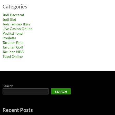
Categories
Judi Baccarat
Judi Slot
Judi Tembak Ikan
Live Casino Online
Pediksi Togel
Roulette
Taruhan Bola
Taruhan Golf
Taruhan NBA
Togel Online
Search
SEARCH
Recent Posts