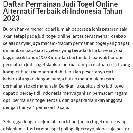
Daftar Permainan Judi Togel Online
Alternatif Terbaik di Indonesia Tahun
2023
Bukan hanya menarik dari jumlah beberapa jenis pasaran saja,
akan tetapi pada judi togel online lantas terus menarik sebab
selalu banyak juga macam-macam permainan togel yang dapat
dimainkan tiap-tiap togelers yang berada di Indonesia. Apa
lagi, masuk tahun 2023 ini, udah bertambah banyak bandar
permainan judi togel siapkan permainan-permainan togel yang
komplet buat mempermudah tiap-tiap pesertanya cari
keberuntungan dengan hanya butuh menunjuk macam
permainan togel mana saja. Bahkan juga, situs biro judi togel
dapat dipercaya di Indonesia menyuguhkan bermacam ragam
opsi permainan togel terbaik dan dapat dimainkan anggota
dengan hanya 1 pemakai ID saja.
Sehingga dengan sejumlah model perjudian togel online yang
disiapkan situs bandar togel paling dipercaya, siapa saja bettor