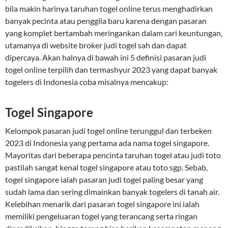
bila makin harinya taruhan togel online terus menghadirkan
banyak pecinta atau penggila baru karena dengan pasaran
yang komplet bertambah meringankan dalam cari keuntungan,
utamanya di website broker judi togel sah dan dapat
dipercaya. Akan halnya di bawah ini 5 definisi pasaran judi
togel online terpilih dan termashyur 2023 yang dapat banyak
togelers di Indonesia coba misalnya mencakup:
Togel Singapore
Kelompok pasaran judi togel online terunggul dan terbeken
2023 di Indonesia yang pertama ada nama togel singapore.
Mayoritas dari beberapa pencinta taruhan togel atau judi toto
pastilah sangat kenal togel singapore atau toto sgp. Sebab,
togel singapore ialah pasaran judi togel paling besar yang
sudah lama dan sering dimainkan banyak togelers di tanah air.
Kelebihan menarik dari pasaran togel singapore ini ialah
memiliki pengeluaran togel yang terancang serta ringan