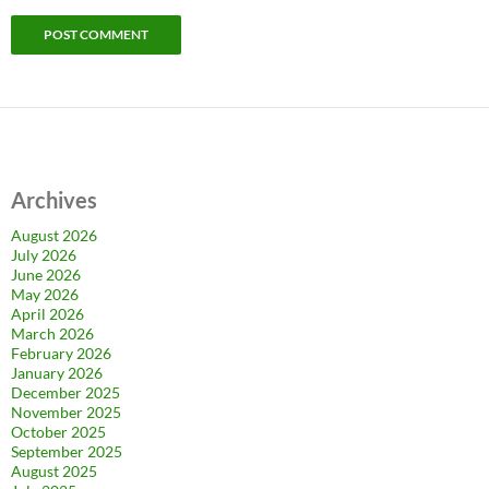
Archives
August 2026
July 2026
June 2026
May 2026
April 2026
March 2026
February 2026
January 2026
December 2025
November 2025
October 2025
September 2025
August 2025