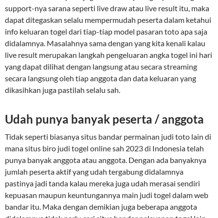
support-nya sarana seperti live draw atau live result itu, maka
dapat ditegaskan selalu mempermudah peserta dalam ketahui
info keluaran togel dari tiap-tiap model pasaran toto apa saja
didalamnya. Masalahnya sama dengan yang kita kenali kalau
live result merupakan langkah pengeluaran angka togel ini hari
yang dapat dilihat dengan langsung atau secara streaming
secara langsung oleh tiap anggota dan data keluaran yang
dikasihkan juga pastilah selalu sah.
Udah punya banyak peserta / anggota
Tidak seperti biasanya situs bandar permainan judi toto lain di
mana situs biro judi togel online sah 2023 di Indonesia telah
punya banyak anggota atau anggota. Dengan ada banyaknya
jumlah peserta aktif yang udah tergabung didalamnya
pastinya jadi tanda kalau mereka juga udah merasai sendiri
kepuasan maupun keuntungannya main judi togel dalam web
bandar itu. Maka dengan demikian juga beberapa anggota