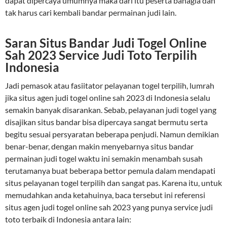
dapat dipercaya umumnya maka dari itu peserta bahagia dan
tak harus cari kembali bandar permainan judi lain.
Saran Situs Bandar Judi Togel Online
Sah 2023 Service Judi Toto Terpilih
Indonesia
Jadi pemasok atau fasiitator pelayanan togel terpilih, lumrah
jika situs agen judi togel online sah 2023 di Indonesia selalu
semakin banyak disarankan. Sebab, pelayanan judi togel yang
disajikan situs bandar bisa dipercaya sangat bermutu serta
begitu sesuai persyaratan beberapa penjudi. Namun demikian
benar-benar, dengan makin menyebarnya situs bandar
permainan judi togel waktu ini semakin menambah susah
terutamanya buat beberapa bettor pemula dalam mendapati
situs pelayanan togel terpilih dan sangat pas. Karena itu, untuk
memudahkan anda ketahuinya, baca tersebut ini referensi
situs agen judi togel online sah 2023 yang punya service judi
toto terbaik di Indonesia antara lain: