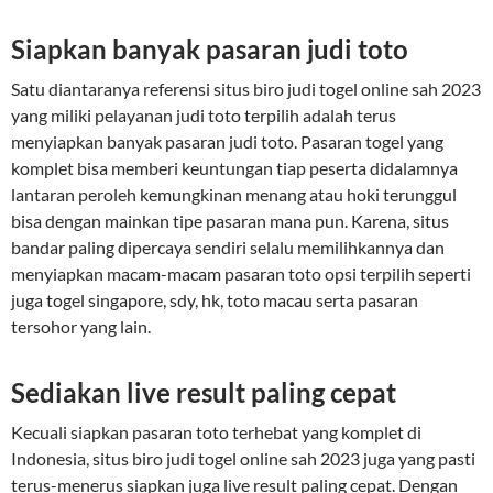
Siapkan banyak pasaran judi toto
Satu diantaranya referensi situs biro judi togel online sah 2023
yang miliki pelayanan judi toto terpilih adalah terus
menyiapkan banyak pasaran judi toto. Pasaran togel yang
komplet bisa memberi keuntungan tiap peserta didalamnya
lantaran peroleh kemungkinan menang atau hoki terunggul
bisa dengan mainkan tipe pasaran mana pun. Karena, situs
bandar paling dipercaya sendiri selalu memilihkannya dan
menyiapkan macam-macam pasaran toto opsi terpilih seperti
juga togel singapore, sdy, hk, toto macau serta pasaran
tersohor yang lain.
Sediakan live result paling cepat
Kecuali siapkan pasaran toto terhebat yang komplet di
Indonesia, situs biro judi togel online sah 2023 juga yang pasti
terus-menerus siapkan juga live result paling cepat. Dengan