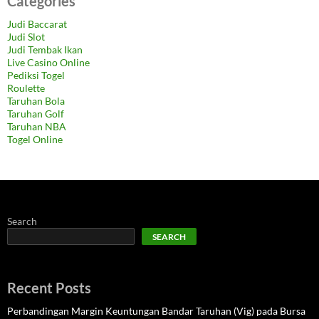
Categories
Judi Baccarat
Judi Slot
Judi Tembak Ikan
Live Casino Online
Pediksi Togel
Roulette
Taruhan Bola
Taruhan Golf
Taruhan NBA
Togel Online
Search
SEARCH
Recent Posts
Perbandingan Margin Keuntungan Bandar Taruhan (Vig) pada Bursa