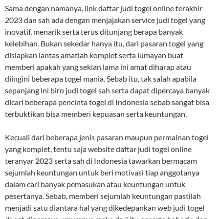
Sama dengan namanya, link daftar judi togel online terakhir
2023 dan sah ada dengan menjajakan service judi togel yang
inovatif, menarik serta terus ditunjang berapa banyak
kelebihan. Bukan sekedar hanya itu, dari pasaran togel yang
disiapkan lantas amatlah komplet serta lumayan buat
memberi apakah yang sekian lama ini amat diharap atau
diingini beberapa togel mania. Sebab itu, tak salah apabila
sepanjang ini biro judi togel sah serta dapat dipercaya banyak
dicari beberapa pencinta togel di Indonesia sebab sangat bisa
terbuktikan bisa memberi kepuasan serta keuntungan.
Kecuali dari beberapa jenis pasaran maupun permainan togel
yang komplet, tentu saja website daftar judi togel online
teranyar 2023 serta sah di Indonesia tawarkan bermacam
sejumlah keuntungan untuk beri motivasi tiap anggotanya
dalam cari banyak pemasukan atau keuntungan untuk
pesertanya. Sebab, memberi sejumlah keuntungan pastilah
menjadi satu diantara hal yang dikedepankan web judi togel