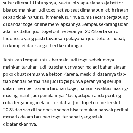
sukar ditemui. Untungnya, waktu ini siapa-siapa saja bettor
bisa permainkan judi togel setiap saat dimanapun lebih ringan
sebab tidak harus sulit menelusurinya cuma secara tergabung
di bandar togel online menyiapkannya. Sampai, sekarang udah
ada link daftar judi togel online teranyar 2023 serta sah di
Indonesia yang pasti tawarkan pelayanan judi toto terhebat,
terkomplet dan sangat beri keuntungan.
Tentukan tempat untuk bermain judi togel sebelumnya
mainkan taruhan judi itu seharusnya sering jadi bahan alasan
pokok buat semuanya bettor. Karena, meski di dasarnya tiap-
tiap bandar permainan judi togel punya peran yang serupa
dalam memberi sarana taruhan togel, namun kwalitas masing-
masing masih jadi pemilahnya. Nach, adapun anda penting
coba tergabung melalui link daftar judi togel online terkini
2023 dan sah di Indonesia sebab bisa temukan banyak perihal
menarik dalam taruhan togel terhebat yang selalu
didatangkannya.