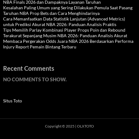
NBA Finals 2026 dan Dampaknya Layanan Taruhan
Kesalahan Paling Umum yang Sering Dilakukan Pemula Saat Pasang
Taruhan NBA Prop Bets dan Cara Menghindarinya
Cara Memanfaatkan Data Statistik Lanjutan (Advanced Metrics)
untuk Prediksi Akurat NBA 2026: Panduan Analisis Praktis
Tips Memilih Parlay Kombinasi Player Props Poin dan Rebound
Terakurat Sepanjang Musim NBA 2026: Panduan Analisis Akurat
Membaca Pergerakan Odds Juara NBA 2026 Berdasarkan Performa
Injury Report Pemain Bintang Terbaru
Recent Comments
NO COMMENTS TO SHOW.
Situs Toto
Copyright © 2025 |
OLXTOTO