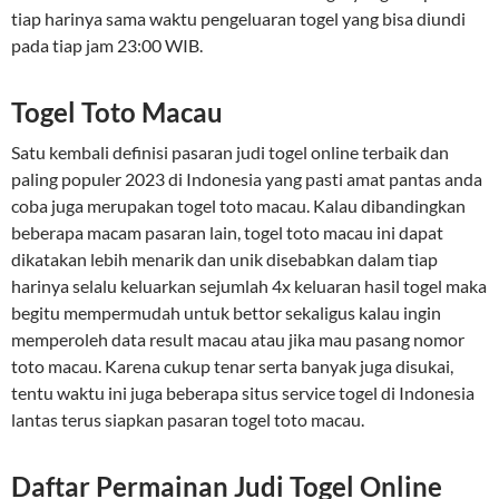
tiap harinya sama waktu pengeluaran togel yang bisa diundi
pada tiap jam 23:00 WIB.
Togel Toto Macau
Satu kembali definisi pasaran judi togel online terbaik dan
paling populer 2023 di Indonesia yang pasti amat pantas anda
coba juga merupakan togel toto macau. Kalau dibandingkan
beberapa macam pasaran lain, togel toto macau ini dapat
dikatakan lebih menarik dan unik disebabkan dalam tiap
harinya selalu keluarkan sejumlah 4x keluaran hasil togel maka
begitu mempermudah untuk bettor sekaligus kalau ingin
memperoleh data result macau atau jika mau pasang nomor
toto macau. Karena cukup tenar serta banyak juga disukai,
tentu waktu ini juga beberapa situs service togel di Indonesia
lantas terus siapkan pasaran togel toto macau.
Daftar Permainan Judi Togel Online