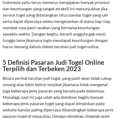
Indonesia yaitu terus-menerus menjajakan banyak promosi
dan keuntungan yang sangat atraktif. Ini menunjukkan jika
service togel yang didatangkan situs bandar togel yang sah
serta dapat dipercaya selalu mengesankan di mana tiap-tiap
member-nya pasti rasakan yang bernama keuntungan
sewaktu waktu. Dengan begitu, berarti anggota gak mesti
tunggu lama jikamana ingin mendapat keuntungan dengan
harus menang dahulu dalam taruhan judi togel online.
5 Definisi Pasaran Judi Togel Online
Terpilih dan Terbeken 2023
Bicara perihal taruhan judi togel, yang pasti akan tidak cukup
senang atau bikin bettor terpikat jikamana tidak mengenal
juga beberapa jenis pasaran yang berada pada dalamnya.
Manalagi, saat ini juga udah ada demikian begitu banyak
beberapa jenis pasaran togel yang dapat dimainkan pada
website bandar paling dipercaya dibandingkan beberapa jenis
pasaran togel di masa dulu. Dengan demikian, tidaklah aneh