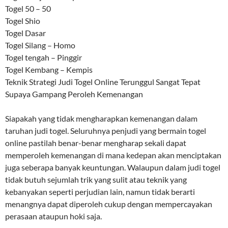
Togel 50 – 50
Togel Shio
Togel Dasar
Togel Silang – Homo
Togel tengah – Pinggir
Togel Kembang – Kempis
Teknik Strategi Judi Togel Online Terunggul Sangat Tepat
Supaya Gampang Peroleh Kemenangan
Siapakah yang tidak mengharapkan kemenangan dalam
taruhan judi togel. Seluruhnya penjudi yang bermain togel
online pastilah benar-benar mengharap sekali dapat
memperoleh kemenangan di mana kedepan akan menciptakan
juga seberapa banyak keuntungan. Walaupun dalam judi togel
tidak butuh sejumlah trik yang sulit atau teknik yang
kebanyakan seperti perjudian lain, namun tidak berarti
menangnya dapat diperoleh cukup dengan mempercayakan
perasaan ataupun hoki saja.