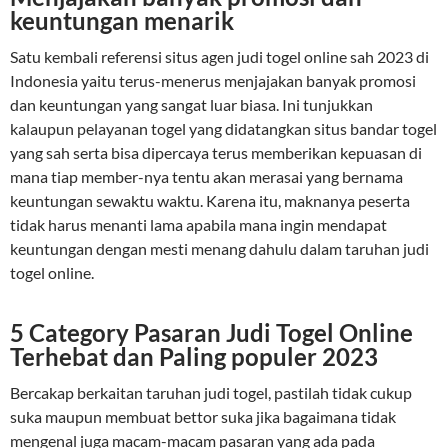
keuntungan menarik
Satu kembali referensi situs agen judi togel online sah 2023 di
Indonesia yaitu terus-menerus menjajakan banyak promosi
dan keuntungan yang sangat luar biasa. Ini tunjukkan
kalaupun pelayanan togel yang didatangkan situs bandar togel
yang sah serta bisa dipercaya terus memberikan kepuasan di
mana tiap member-nya tentu akan merasai yang bernama
keuntungan sewaktu waktu. Karena itu, maknanya peserta
tidak harus menanti lama apabila mana ingin mendapat
keuntungan dengan mesti menang dahulu dalam taruhan judi
togel online.
5 Category Pasaran Judi Togel Online
Terhebat dan Paling populer 2023
Bercakap berkaitan taruhan judi togel, pastilah tidak cukup
suka maupun membuat bettor suka jika bagaimana tidak
mengenal juga macam-macam pasaran yang ada pada