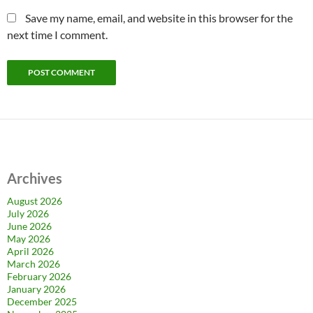
Save my name, email, and website in this browser for the
next time I comment.
Archives
August 2026
July 2026
June 2026
May 2026
April 2026
March 2026
February 2026
January 2026
December 2025