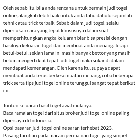
Oleh sebab itu, bila anda rencana untuk bermain judi togel
online, alangkah lebih baik untuk anda tahu dahulu sejumlah
tehnik atau trick terbaik. Sebab dalam judi togel, selalu
diperlukan cara yang tepat khususnya dalam soal
memperhitungkan angka keluaran biar bisa presisi dengan
hasilnya keluaran togel dan membuat anda menang. Tetapi
betul-betul, sekian lama ini masih banyak bettor yang masih
belum mengerti kiat tepat judi togel maka sukar di dalam
mendapati kemenangan. Oleh karena itu, supaya dapat
membuat anda terus berkesempatan menang, coba beberapa
trick serta tips judi togel online terunggul sangat tepat berikut
ini:
Tonton keluaran hasil togel awal mulanya.
Baca ramalan togel dari situs broker judi togel online paling
dipercaya di Indonesia.
Opsi pasaran judi togel online saran terhebat 2023.
Pasang taruhan pada macam permainan togel yang simpel