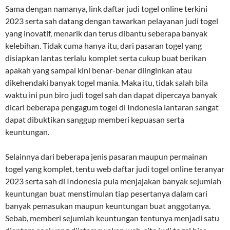
Sama dengan namanya, link daftar judi togel online terkini
2023 serta sah datang dengan tawarkan pelayanan judi togel
yang inovatif, menarik dan terus dibantu seberapa banyak
kelebihan. Tidak cuma hanya itu, dari pasaran togel yang
disiapkan lantas terlalu komplet serta cukup buat berikan
apakah yang sampai kini benar-benar diinginkan atau
dikehendaki banyak togel mania. Maka itu, tidak salah bila
waktu ini pun biro judi togel sah dan dapat dipercaya banyak
dicari beberapa pengagum togel di Indonesia lantaran sangat
dapat dibuktikan sanggup memberi kepuasan serta
keuntungan.
Selainnya dari beberapa jenis pasaran maupun permainan
togel yang komplet, tentu web daftar judi togel online teranyar
2023 serta sah di Indonesia pula menjajakan banyak sejumlah
keuntungan buat menstimulan tiap pesertanya dalam cari
banyak pemasukan maupun keuntungan buat anggotanya.
Sebab, memberi sejumlah keuntungan tentunya menjadi satu