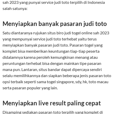
sah 2023 yang punyai service judi toto terpilih di Indonesia
salah satunya:
Menyiapkan banyak pasaran judi toto
Satu diantaranya rujukan situs biro judi togel online sah 2023
yang mempunyai service judi toto terhebat yaitu terus
menyiapkan banyak pasaran judi toto. Pasaran togel yang
komplet bisa memberikan keuntungan tiap-tiap peserta
didalamnya karena peroleh kemungkinan menang atau
peruntungan terhebat bisa dengan mainkan tipe pasaran
mana pun. Lantaran, situs bandar dapat dipercaya sendiri
selalu memilihkannya dan siapkan beberapa jenis pasaran toto
opsi terbaik seperti sama togel singapore, sdy, hk, toto macau
serta pasaran populer yang lain.
Menyiapkan live result paling cepat
Disamping sediakan pasaran toto terpilih yang komplet di