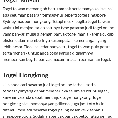
Togel taiwan memanglah baru tampak pertamanya kali seusai
ada sejumlah pasaran termasyhur seperti togel singapore,
Sydney maupun hongkong. Tetapi meski begitu togel taiwan
waktu ini menjadi salah satunya type pasaran judi togel online
yang banyak mulai digemari banyak togel mania karena cukup
efisien dalam memberinya kesempatan kemenangan yang
lebih besar. Tidak sekedar hanya itu, togel taiwan pula patut
serta menarik untuk anda coba karena didalamnya
memberikan begitu banyak macam-macam permainan togel.
Togel Hongkong
Jika anda cari pasaran judi togel online terbaik serta
termashyur yang dapat memberinya sejumlah keuntungan,
karenanya anda dapat menunjuk togel hongkong. Togel
hongkong atau namanya yang dikenal juga jadi toto hk ini
ditemui menjadi pasaran togel paling besar ke-2 sehabis
singapore pools. Sudahlah banyak banyak bettor atau penjudi