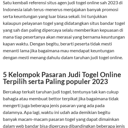
Satu kembali referensi situs agen judi togel online sah 2023 di
Indonesia ialah terus-menerus menjajakan banyak promosi
serta keuntungan yang luar biasa sekali. Ini tunjukkan
kalaupun pelayanan togel yang didatangkan situs bandar togel
yang sah dan paling dipercaya selalu memberikan kepuasan di
mana tiap pesertanya akan merasai yang bernama keuntungan
kapan waktu. Dengan begitu, berarti peserta tidak mesti
menanti lama jika bagaimana mau mendapat keuntungan
dengan mesti menang dahulu dalam taruhan judi togel online.
5 Kelompok Pasaran Judi Togel Online
Terpilih serta Paling populer 2023
Bercakap terkait taruhan judi togel, tentunya tak kan cukup
bahagia atau membuat bettor terpikat jika bagaimana tidak
mengerti juga beberapa jenis pasaran yang ada pada
dalamnya. Apa lagi, waktu ini udah ada demikian begitu
banyak macam-macam pasaran togel yang dapat dimainkan
dalam web bandar bisa dipercaya dibandingkan beberapa jenis