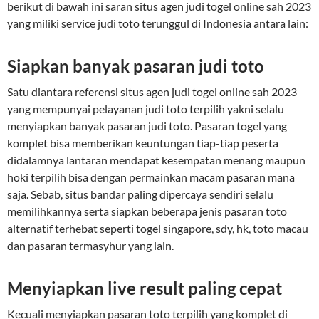
berikut di bawah ini saran situs agen judi togel online sah 2023
yang miliki service judi toto terunggul di Indonesia antara lain:
Siapkan banyak pasaran judi toto
Satu diantara referensi situs agen judi togel online sah 2023
yang mempunyai pelayanan judi toto terpilih yakni selalu
menyiapkan banyak pasaran judi toto. Pasaran togel yang
komplet bisa memberikan keuntungan tiap-tiap peserta
didalamnya lantaran mendapat kesempatan menang maupun
hoki terpilih bisa dengan permainkan macam pasaran mana
saja. Sebab, situs bandar paling dipercaya sendiri selalu
memilihkannya serta siapkan beberapa jenis pasaran toto
alternatif terhebat seperti togel singapore, sdy, hk, toto macau
dan pasaran termasyhur yang lain.
Menyiapkan live result paling cepat
Kecuali menyiapkan pasaran toto terpilih yang komplet di