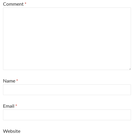
Comment
*
Name
*
Email
*
Website