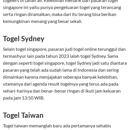
togelers di tanah air. Kelebihan menarik dari pasaran togel
singapore ini yaitu punya pengeluaran togel yang terancang
serta ringan diramalkan, maka dari itu terang bisa berikan
kemungkinan menang yang besar sekali.
Togel Sydney
Selain togel singapore, pasaran judi togel online terunggul dan
termashyur lain pada tahun 2023 ialah togel Sydney. Sama
dengan seperti togel singapore, togel Sydney jadi satu diantara
pasaran yang telah ada sudah lama di Indonesia dan sering
dimainkan karena menjajakan seberapa banyak kelebihan,
utamanya dari agenda result togelnya yang terus ada pada
sehari-harinya dan benar-benar ringan di ikuti jam keluaran
pada jam 13:50 WIB.
Togel Taiwan
Togel taiwan memanglah baru ada pertamanya sehabis