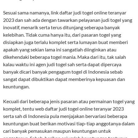
Sesuai sama namanya, link daftar judi togel online teranyar
2023 dan sah ada dengan tawarkan pelayanan judi togel yang
inovatif, menarik serta terus ditunjang seberapa banyak
kelebihan. Tidak cuma hanya itu, dari pasaran togel yang
disiapkan juga terlalu komplet serta lumayan buat memberi
apakah yang sekian lama ini sangatlah diinginkan atau
dikehendaki beberapa togel mania. Maka dari itu, tak salah
kalau waktu ini agen judi togel sah serta dapat dipercaya
banyak dicari banyak pengagum togel di Indonesia sebab
sangat dapat dibuktikan dapat memberinya kepuasan dan
keuntungan.
Kecuali dari beberapa jenis pasaran atau permainan togel yang
komplet, tentu web daftar judi togel online teranyar 2023
serta sah di Indonesia pula menjajakan bervariasi beberapa
keuntungan buat berikan motivasi tiap-tiap anggotanya dalam
cari banyak pemasukan maupun keuntungan untuk