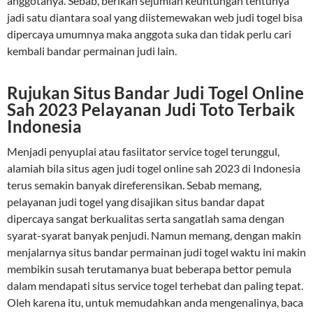
anggotanya. Sebab, berikan sejumlah keuntungan tentunya
jadi satu diantara soal yang diistemewakan web judi togel bisa
dipercaya umumnya maka anggota suka dan tidak perlu cari
kembali bandar permainan judi lain.
Rujukan Situs Bandar Judi Togel Online
Sah 2023 Pelayanan Judi Toto Terbaik
Indonesia
Menjadi penyuplai atau fasiitator service togel terunggul,
alamiah bila situs agen judi togel online sah 2023 di Indonesia
terus semakin banyak direferensikan. Sebab memang,
pelayanan judi togel yang disajikan situs bandar dapat
dipercaya sangat berkualitas serta sangatlah sama dengan
syarat-syarat banyak penjudi. Namun memang, dengan makin
menjalarnya situs bandar permainan judi togel waktu ini makin
membikin susah terutamanya buat beberapa bettor pemula
dalam mendapati situs service togel terhebat dan paling tepat.
Oleh karena itu, untuk memudahkan anda mengenalinya, baca