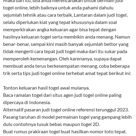
Maka dari itu, bila anda merencanakan untuk bermain judi
togel online, lebih baiknya untuk anda pahami dahulu
sejumlah tehnik atau cara terbaik. Lantaran dalam judi togel,
selalu diperlukan kiat yang tepat khususnya dalam soal
memperkirakan angka keluaran agar bisa tepat dengan
hasilnya keluaran togel serta membikin anda menang. Namun
benar-benar, sampai kini masih banyak sejumlah bettor yang
tidak mengerti cara tepat judi togel maka dari itu sukar pada
memperoleh kemenangan. Oleh karenanya, supaya dapat
membuat anda terus berkesempatan menang, coba beberapa
trik serta tips judi togel online terhebat amat tepat berikut ini:
Tonton keluaran hasil togel awal mulanya.
Baca ramalan togel dari situs agen judi togel online paling
dipercaya di Indonesia.
Alternatif pasaran judi togel online referensi terunggul 2023.
Pasang taruhan di model permainan togel yang gampang lebih
dulu contohnya tusuk bebas maupun togel 2D.
Buat rumus prakiraan togel buat hasilkan nomor toto tepat.