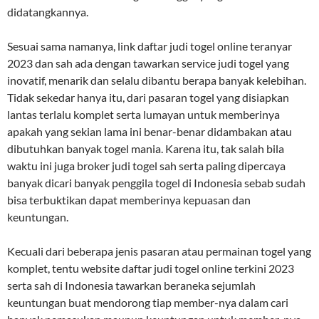
didatangkannya.
Sesuai sama namanya, link daftar judi togel online teranyar
2023 dan sah ada dengan tawarkan service judi togel yang
inovatif, menarik dan selalu dibantu berapa banyak kelebihan.
Tidak sekedar hanya itu, dari pasaran togel yang disiapkan
lantas terlalu komplet serta lumayan untuk memberinya
apakah yang sekian lama ini benar-benar didambakan atau
dibutuhkan banyak togel mania. Karena itu, tak salah bila
waktu ini juga broker judi togel sah serta paling dipercaya
banyak dicari banyak penggila togel di Indonesia sebab sudah
bisa terbuktikan dapat memberinya kepuasan dan
keuntungan.
Kecuali dari beberapa jenis pasaran atau permainan togel yang
komplet, tentu website daftar judi togel online terkini 2023
serta sah di Indonesia tawarkan beraneka sejumlah
keuntungan buat mendorong tiap member-nya dalam cari