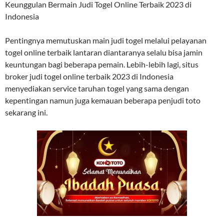
Keunggulan Bermain Judi Togel Online Terbaik 2023 di
Indonesia
Pentingnya memutuskan main judi togel melalui pelayanan
togel online terbaik lantaran diantaranya selalu bisa jamin
keuntungan bagi beberapa pemain. Lebih-lebih lagi, situs
broker judi togel online terbaik 2023 di Indonesia
menyediakan service taruhan togel yang sama dengan
kepentingan namun juga kemauan beberapa penjudi toto
sekarang ini.