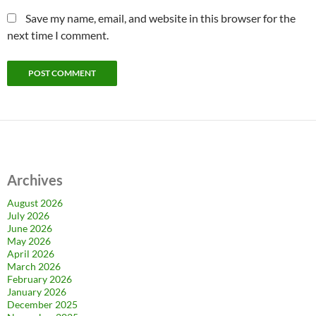
Save my name, email, and website in this browser for the
next time I comment.
Archives
August 2026
July 2026
June 2026
May 2026
April 2026
March 2026
February 2026
January 2026
December 2025