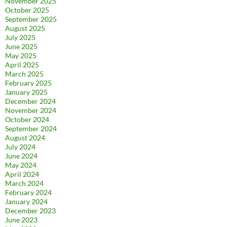
November 2025
October 2025
September 2025
August 2025
July 2025
June 2025
May 2025
April 2025
March 2025
February 2025
January 2025
December 2024
November 2024
October 2024
September 2024
August 2024
July 2024
June 2024
May 2024
April 2024
March 2024
February 2024
January 2024
December 2023
June 2023