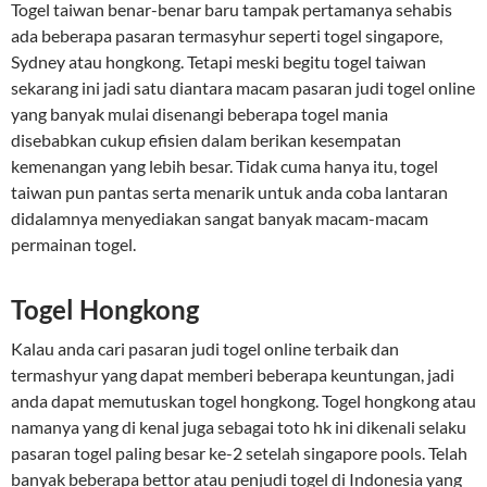
Togel taiwan benar-benar baru tampak pertamanya sehabis
ada beberapa pasaran termasyhur seperti togel singapore,
Sydney atau hongkong. Tetapi meski begitu togel taiwan
sekarang ini jadi satu diantara macam pasaran judi togel online
yang banyak mulai disenangi beberapa togel mania
disebabkan cukup efisien dalam berikan kesempatan
kemenangan yang lebih besar. Tidak cuma hanya itu, togel
taiwan pun pantas serta menarik untuk anda coba lantaran
didalamnya menyediakan sangat banyak macam-macam
permainan togel.
Togel Hongkong
Kalau anda cari pasaran judi togel online terbaik dan
termashyur yang dapat memberi beberapa keuntungan, jadi
anda dapat memutuskan togel hongkong. Togel hongkong atau
namanya yang di kenal juga sebagai toto hk ini dikenali selaku
pasaran togel paling besar ke-2 setelah singapore pools. Telah
banyak beberapa bettor atau penjudi togel di Indonesia yang