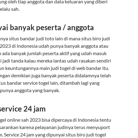
ng oleh tiap anggota dan data keluaran yang diberi
elalu sah.
yai banyak peserta / anggota
nya situs bandar judi toto lain di mana situs biro judi
h 2023 di Indonesia udah punya banyak anggota atau
 ada banyak jumlah peserta aktif yang udah masuk
 jadi tanda kalau mereka lantas udah rasakan sendiri
 keuntungannya main judi togel di web bandar itu.
engan demikian juga banyak peserta didalamnya telah
itus bandar service togel lain, ditambah lagi yang
punya anggota yang banyak.
service 24 jam
togel online sah 2023 bisa dipercaya di Indonesia tentu
isarankan karena pelayanan judinya terus menyuport
. Service 24 jam yang dipunyai situs biro judi togel