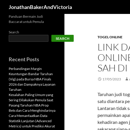
Search
JonathanBakerAndVictoria
Panduan Bermain Judi
Baccarat untuk Pemula
Search
TOGEL ONLINE
SEARCH
LINK D
ONLIN
Recent Posts
SAH DI
Perbandingan Margin
Keuntungan Bandar Taruhan
(Vig) pada Bursa NBA Finals
17/05/2023
2026 dan Dampaknya Layanan
Taruhan
Taruhan judi tog
Kesalahan Paling Umum yang
Sering Dilakukan Pemula Saat
satu diantara pe
Pasang Taruhan NBA Prop
Lantaran tidak s
Bets dan Cara Menghindarinya
permainkan apabi
Cara Memanfaatkan Data
Statistik Lanjutan (Advanced
kehadiran agen j
Metrics) untuk Prediksi Akurat
sekarang siapa-s