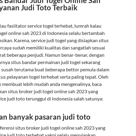
s Bandar Judi Togel Online Sah
yanan Judi Toto Terbaik
tau fasiitator service togel terhebat, lumrah kalau
togel online sah 2023 di Indonesia selalu bertambah
sikan. Karena, service judi togel yang disiapkan situs
rcaya sudah memiliki kualitas dan sangatlah sesuai
rat beberapa penjudi. Namun benar-benar, dengan
rnya situs bandar permainan judi togel sekarang
 susah terutama buat beberapa bettor pemula dalam
s pelayanan togel terhebat serta paling tepat. Oleh
uk membuat lebih mudah anda mengenalinya, baca
ukan situs broker judi togel online sah 2023 yang
e judi toto terunggul di Indonesia salah satunya:
n banyak pasaran judi toto
ferensi situs broker judi togel online sah 2023 yang
ce judi toto terhebat yakni selalu menyiapkan