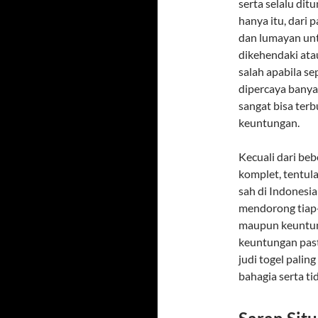
serta selalu dit
hanya itu, dari 
dan lumayan unt
dikehendaki ata
salah apabila se
dipercaya banyak
sangat bisa ter
keuntungan.
Kecuali dari beb
komplet, tentula
sah di Indones
mendorong tiap
maupun keuntun
keuntungan past
judi togel palin
bahagia serta tid