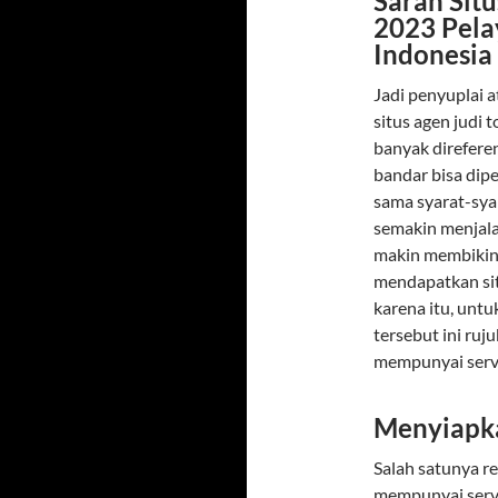
Saran Situ
2023 Pela
Indonesia
Jadi penyuplai a
situs agen judi 
banyak direferen
bandar bisa dipe
sama syarat-sya
semakin menjala
makin membikin
mendapatkan situ
karena itu, unt
tersebut ini ruj
mempunyai servic
Menyiapka
Salah satunya re
mempunyai servi