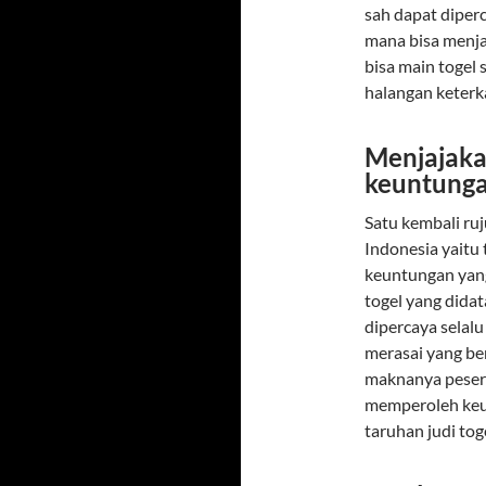
sah dapat diper
mana bisa menja
bisa main togel
halangan keterk
Menjajaka
keuntunga
Satu kembali ruj
Indonesia yaitu
keuntungan yang
togel yang didat
dipercaya selal
merasai yang be
maknanya pesert
memperoleh keu
taruhan judi toge