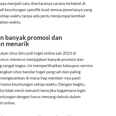
caya menjadi satu diantaranya sarana terhebat di
di keuntungan spesifik buat semua pesertanya yang
 setiap waktu tanpa ada perlu menjumpai kembali
aitan waktu.
n banyak promosi dan
n menarik
ukan situs biro judi togel online sah 2023 di
 terus-menerus menjajakan banyak promosi dan
 sangat bagus. Ini memperlihatkan kalaupun service
angkan situs bandar togel yang sah dan paling
u mengesankan di mana tiap member-nya pasti
rnama keuntungan setiap waktu. Dengan begitu,
a tidak mesti menanti lama jika bagaimana ingin
ntungan dengan harus menang dahulu dalam
l online.