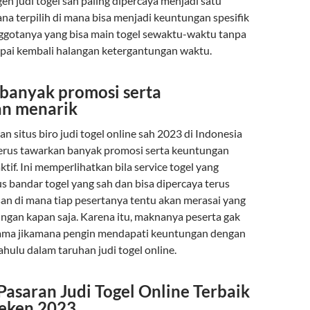
gen judi togel sah paling dipercaya menjadi satu
na terpilih di mana bisa menjadi keuntungan spesifik
gotanya yang bisa main togel sewaktu-waktu tanpa
ai kembali halangan ketergantungan waktu.
banyak promosi serta
n menarik
an situs biro judi togel online sah 2023 di Indonesia
erus tawarkan banyak promosi serta keuntungan
ktif. Ini memperlihatkan bila service togel yang
s bandar togel yang sah dan bisa dipercaya terus
n di mana tiap pesertanya tentu akan merasai yang
gan kapan saja. Karena itu, maknanya peserta gak
lama jikamana pengin mendapati keuntungan dengan
hulu dalam taruhan judi togel online.
 Pasaran Judi Togel Online Terbaik
beken 2023