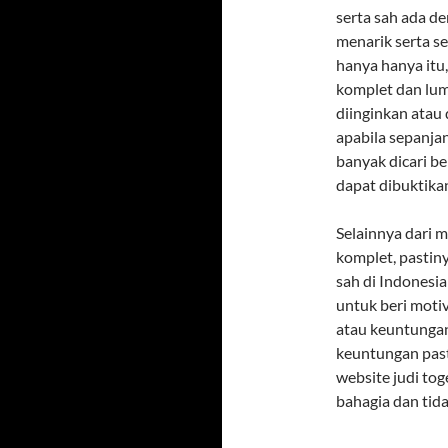
serta sah ada de
menarik serta s
hanya hanya itu,
komplet dan lum
diinginkan atau 
apabila sepanjan
banyak dicari be
dapat dibuktika
Selainnya dari 
komplet, pastiny
sah di Indonesi
untuk beri moti
atau keuntunga
keuntungan pasti
website judi tog
bahagia dan tida