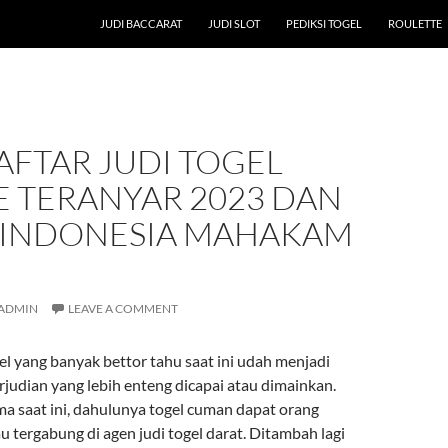
SKIP TO CONTENT
JUDI BACCARAT
JUDI SLOT
PEDIKSI TOGEL
ROULETTE
AFTAR JUDI TOGEL
E TERANYAR 2023 DAN
I INDONESIA MAHAKAM
ADMIN
LEAVE A COMMENT
el yang banyak bettor tahu saat ini udah menjadi
rjudian yang lebih enteng dicapai atau dimainkan.
ma saat ini, dahulunya togel cuman dapat orang
 tergabung di agen judi togel darat. Ditambah lagi