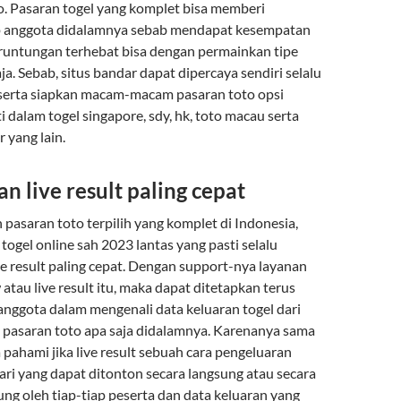
to. Pasaran togel yang komplet bisa memberi
p anggota didalamnya sebab mendapat kesempatan
untungan terhebat bisa dengan permainkan tipe
a. Sebab, situs bandar dapat dipercaya sendiri selalu
serta siapkan macam-macam pasaran toto opsi
i dalam togel singapore, sdy, hk, toto macau serta
 yang lain.
 live result paling cepat
 pasaran toto terpilih yang komplet di Indonesia,
i togel online sah 2023 lantas yang pasti selalu
ve result paling cepat. Dengan support-nya layanan
w atau live result itu, maka dapat ditetapkan terus
gota dalam mengenali data keluaran togel dari
 pasaran toto apa saja didalamnya. Karenanya sama
a pahami jika live result sebuah cara pengeluaran
hari yang dapat ditonton secara langsung atau secara
ng oleh tiap-tiap peserta dan data keluaran yang