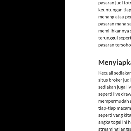
pasaran judi to
keuntungan tia
menang atau per
pasaran mana saj
memilihkannya 
terunggul sepert
pasaran tersohor
Menyiapkan
Kecuali sediakan
situs broker jud
sediakan juga li
seperti live dra
mempermudah ang
tiap-tiap macam
seperti yang kit
angka togel ini 
streaming langsu