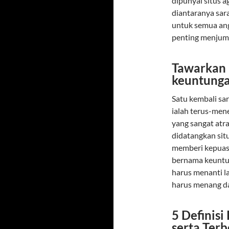
dipunyai situs a
diantaranya sara
untuk semua ang
penting menjump
Tawarkan 
keuntunga
Satu kembali sar
ialah terus-men
yang sangat atra
didatangkan situ
memberi kepuasa
bernama keuntun
harus menanti 
harus menang da
5 Definisi
serta Ter