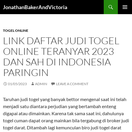
Search
JonathanBakerAndVictoria
SKIP
PRIMAR
TO
MENU
CONTENT
TOGEL ONLINE
LINK DAFTAR JUDI TOGEL
ONLINE TERANYAR 2023
DAN SAH DI INDONESIA
PARINGIN
01/05/2023
ADMIN
LEAVE A COMMENT
Taruhan judi togel yang banyak bettor mengenal saat ini telah
menjadi satu diantara perjudian yang bertambah enteng
digapai atau dimainkan. Karena tak sama saat ini, dahulunya
togel cuman dapat orang mainkan bila tergabung di broker judi
togel darat. Ditambah lagi kemunculan biro judi togel darat