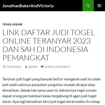
Search
JonathanBakerAndVictoria
SKIP
PRIMAR
TO
MENU
CONTENT
TOGEL ONLINE
LINK DAFTAR JUDI TOGEL
ONLINE TERANYAR 2023
DAN SAH DI INDONESIA
PEMANGKAT
19/05/2023
ADMIN
LEAVE A COMMENT
Taruhan judi togel yang banyak bettor mengenal saat ini udah
jadi salah satunya perjudian yang kian mudah dicapai atau
dimainkan. Sebab tak sama saat ini, dahulunya togel cuman
dapat orang permainkan kalau tergabung di agen judi togel
darat. Apa lagi kehadiran biro judi togel darat waktu itu tetap