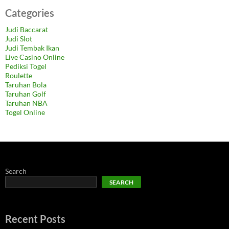
Categories
Judi Baccarat
Judi Slot
Judi Tembak Ikan
Live Casino Online
Pediksi Togel
Roulette
Taruhan Bola
Taruhan Golf
Taruhan NBA
Togel Online
Search
SEARCH
Recent Posts