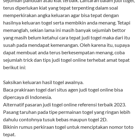
sejumlah panduan atau kiat terbaik. Lantaran dalam judi togel,
terus diperlukan kiat yang tepat terpenting dalam soal
memperkirakan angka keluaran agar bisa tepat dengan
hasilnya keluaran togel serta membikin anda menang. Tetapi
memanglah, sekian lama ini masih banyak sejumlah bettor
yang masih belum ketahui cara tepat judi togel maka dari itu
susah pada mendapat kemenangan. Oleh karena itu, supaya
dapat membuat anda terus berkesempatan menang, coba
sejumlah trick dan tips judi togel online terhebat amat tepat
berikut ini:
Saksikan keluaran hasil togel awalnya.
Baca prakiraan togel dari situs agen judi togel online bisa
dipercaya di Indonesia.
Alternatif pasaran judi togel online referensi terbaik 2023.
Pasang taruhan pada tipe permainan togel yang ringan lebih
dahulu contohnya tusuk bebas maupun togel 2D.
Bikinin rumus perkiraan togel untuk menciptakan nomor toto
tepat.