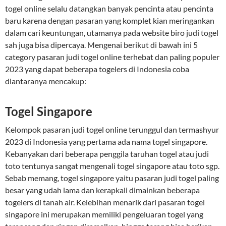
togel online selalu datangkan banyak pencinta atau pencinta
baru karena dengan pasaran yang komplet kian meringankan
dalam cari keuntungan, utamanya pada website biro judi togel
sah juga bisa dipercaya. Mengenai berikut di bawah ini 5
category pasaran judi togel online terhebat dan paling populer
2023 yang dapat beberapa togelers di Indonesia coba
diantaranya mencakup:
Togel Singapore
Kelompok pasaran judi togel online terunggul dan termashyur
2023 di Indonesia yang pertama ada nama togel singapore.
Kebanyakan dari beberapa penggila taruhan togel atau judi
toto tentunya sangat mengenali togel singapore atau toto sgp.
Sebab memang, togel singapore yaitu pasaran judi togel paling
besar yang udah lama dan kerapkali dimainkan beberapa
togelers di tanah air. Kelebihan menarik dari pasaran togel
singapore ini merupakan memiliki pengeluaran togel yang