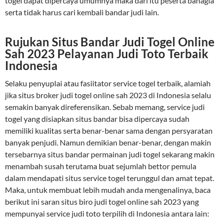
togel dapat dipercaya umumnya maka dari itu peserta bahagia
serta tidak harus cari kembali bandar judi lain.
Rujukan Situs Bandar Judi Togel Online
Sah 2023 Pelayanan Judi Toto Terbaik
Indonesia
Selaku penyuplai atau fasiitator service togel terbaik, alamiah
jika situs broker judi togel online sah 2023 di Indonesia selalu
semakin banyak direferensikan. Sebab memang, service judi
togel yang disiapkan situs bandar bisa dipercaya sudah
memiliki kualitas serta benar-benar sama dengan persyaratan
banyak penjudi. Namun demikian benar-benar, dengan makin
tersebarnya situs bandar permainan judi togel sekarang makin
menambah susah terutama buat sejumlah bettor pemula
dalam mendapati situs service togel terunggul dan amat tepat.
Maka, untuk membuat lebih mudah anda mengenalinya, baca
berikut ini saran situs biro judi togel online sah 2023 yang
mempunyai service judi toto terpilih di Indonesia antara lain: