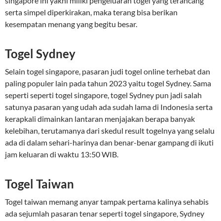
singapore ini yakni miliki pengeluaran togel yang terancang
serta simpel diperkirakan, maka terang bisa berikan
kesempatan menang yang begitu besar.
Togel Sydney
Selain togel singapore, pasaran judi togel online terhebat dan
paling populer lain pada tahun 2023 yaitu togel Sydney. Sama
seperti seperti togel singapore, togel Sydney pun jadi salah
satunya pasaran yang udah ada sudah lama di Indonesia serta
kerapkali dimainkan lantaran menjajakan berapa banyak
kelebihan, terutamanya dari skedul result togelnya yang selalu
ada di dalam sehari-harinya dan benar-benar gampang di ikuti
jam keluaran di waktu 13:50 WIB.
Togel Taiwan
Togel taiwan memang anyar tampak pertama kalinya sehabis
ada sejumlah pasaran tenar seperti togel singapore, Sydney