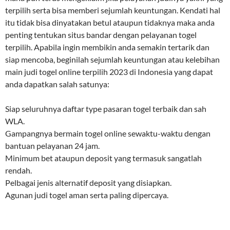
terpilih serta bisa memberi sejumlah keuntungan. Kendati hal
itu tidak bisa dinyatakan betul ataupun tidaknya maka anda
penting tentukan situs bandar dengan pelayanan togel
terpilih. Apabila ingin membikin anda semakin tertarik dan
siap mencoba, beginilah sejumlah keuntungan atau kelebihan
main judi togel online terpilih 2023 di Indonesia yang dapat
anda dapatkan salah satunya:
Siap seluruhnya daftar type pasaran togel terbaik dan sah
WLA.
Gampangnya bermain togel online sewaktu-waktu dengan
bantuan pelayanan 24 jam.
Minimum bet ataupun deposit yang termasuk sangatlah
rendah.
Pelbagai jenis alternatif deposit yang disiapkan.
Agunan judi togel aman serta paling dipercaya.