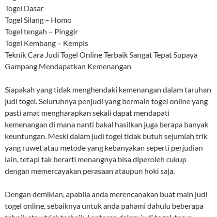
Togel Dasar
Togel Silang – Homo
Togel tengah – Pinggir
Togel Kembang – Kempis
Teknik Cara Judi Togel Online Terbaik Sangat Tepat Supaya
Gampang Mendapatkan Kemenangan
Siapakah yang tidak menghendaki kemenangan dalam taruhan
judi togel. Seluruhnya penjudi yang bermain togel online yang
pasti amat mengharapkan sekali dapat mendapati
kemenangan di mana nanti bakal hasilkan juga berapa banyak
keuntungan. Meski dalam judi togel tidak butuh sejumlah trik
yang ruwet atau metode yang kebanyakan seperti perjudian
lain, tetapi tak berarti menangnya bisa diperoleh cukup
dengan memercayakan perasaan ataupun hoki saja.
Dengan demikian, apabila anda merencanakan buat main judi
togel online, sebaiknya untuk anda pahami dahulu beberapa