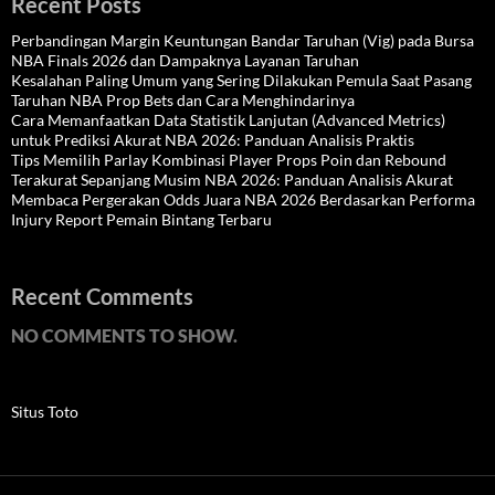
Recent Posts
Perbandingan Margin Keuntungan Bandar Taruhan (Vig) pada Bursa
NBA Finals 2026 dan Dampaknya Layanan Taruhan
Kesalahan Paling Umum yang Sering Dilakukan Pemula Saat Pasang
Taruhan NBA Prop Bets dan Cara Menghindarinya
Cara Memanfaatkan Data Statistik Lanjutan (Advanced Metrics)
untuk Prediksi Akurat NBA 2026: Panduan Analisis Praktis
Tips Memilih Parlay Kombinasi Player Props Poin dan Rebound
Terakurat Sepanjang Musim NBA 2026: Panduan Analisis Akurat
Membaca Pergerakan Odds Juara NBA 2026 Berdasarkan Performa
Injury Report Pemain Bintang Terbaru
Recent Comments
NO COMMENTS TO SHOW.
Situs Toto