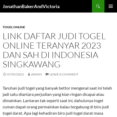
Search
JonathanBakerAndVictoria
SKIP
PRIMAR
TO
MENU
CONTENT
TOGEL ONLINE
LINK DAFTAR JUDI TOGEL
ONLINE TERANYAR 2023
DAN SAH DI INDONESIA
SINGKAWANG
07/05/2023
ADMIN
LEAVE A COMMENT
Taruhan judi togel yang banyak bettor mengenal saat ini telah
jadi satu diantara perjudian yang kian ringan dicapai atau
dimainkan. Lantaran tak seperti saat ini, dahulunya togel
cuman dapat orang permainkan kalau tergabung di biro judi
togel darat. Apa lagi kehadiran biro judi togel darat masa