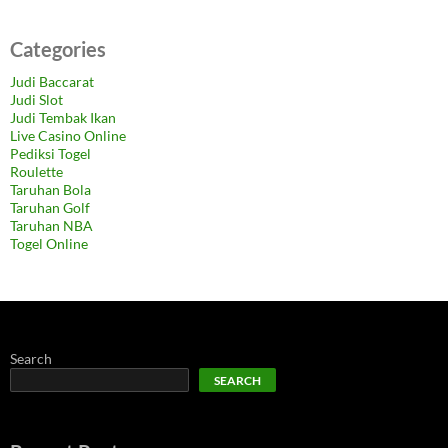
Categories
Judi Baccarat
Judi Slot
Judi Tembak Ikan
Live Casino Online
Pediksi Togel
Roulette
Taruhan Bola
Taruhan Golf
Taruhan NBA
Togel Online
Search
SEARCH