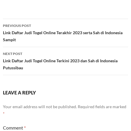
Post
PREVIOUS POST
navigation
Link Daftar Judi Togel Online Terakhir 2023 serta Sah di Indonesia
Sampit
NEXT POST
Link Daftar Judi Togel Online Terkini 2023 dan Sah di Indonesia
Putussibau
LEAVE A REPLY
Your email address will not be published.
Required fields are marked
*
Comment
*