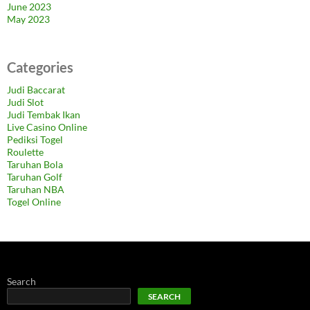
June 2023
May 2023
Categories
Judi Baccarat
Judi Slot
Judi Tembak Ikan
Live Casino Online
Pediksi Togel
Roulette
Taruhan Bola
Taruhan Golf
Taruhan NBA
Togel Online
Search
SEARCH