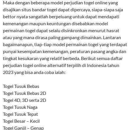
Maka dengan beberapa model perjudian togel online yang
disajikan situs bandar togel dapat dipercaya, siapa-siapa saja
bettor nyata sangatlah berpeluang untuk dapat mendapati
kemenangan maupun keuntungan disebabkan model
permainan togel dapat selalu disinkronkan menurut hasrat
atau yang mana dirasa paling gampang dimainkan. Lantaran
bagaimanapun, tiap-tiap model permainan togel yang terdapat
punyai kesempatan kemenangan, peraturan pasang angka dan
tingkat kesukaran yang relatif berbeda. Berikut semua daftar
perjudian togel online alternatif terpilih di Indonesia tahun
2023 yang bisa anda coba ialah:
Togel Tusuk Bebas
Togel Tusuk Bebas 2D
Togel 4D, 3D serta 2D
Togel Tusuk Naga
Togel Tusuk Tepat
Togel Besar – Kecil
Togel Ganjil – Genap