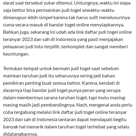
darat saat tersebut sukar ditemui. Untungnya, waktu ini siapa
saja bettor bisa permainkan judi togel sewaktu-waktu
dimanapun lebih simpel karena tak harus sulit menelusurinya
cuma secara masuk di bandar togel online menyiapkannya.
Bahkan juga, sekarang ini udah ada link daftar judi togel online
teranyar 2023 dan sah di Indonesia yang pasti menjajakan
pelayanan judi toto terpilih, terkomplet dan sangat memberi
keuntungan.
Tentukan tempat untuk bermain judi togel saat sebelum
mainkan taruhan judi itu seharusnya sering jadi bahan
pemikiran penting buat semua bettor. Karena, kendati di
dasarnya tiap bandar judi togel punya peran yang serupa
dalam memberinya sarana taruhan togel, tapi mutu masing-
masing masih jadi pembandingnya. Nach, mengenai anda perlu
coba tergabung melalui link daftar judi togel online teranyar
2023 dan sah di Indonesia lantaran dapat mendapati begitu
banyak hal menarik dalam taruhan togel terhebat yang selalu
didatangkannya.