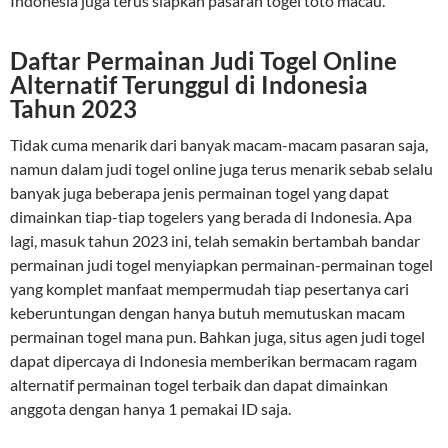
Indonesia juga terus siapkan pasaran togel toto macau.
Daftar Permainan Judi Togel Online
Alternatif Terunggul di Indonesia
Tahun 2023
Tidak cuma menarik dari banyak macam-macam pasaran saja,
namun dalam judi togel online juga terus menarik sebab selalu
banyak juga beberapa jenis permainan togel yang dapat
dimainkan tiap-tiap togelers yang berada di Indonesia. Apa
lagi, masuk tahun 2023 ini, telah semakin bertambah bandar
permainan judi togel menyiapkan permainan-permainan togel
yang komplet manfaat mempermudah tiap pesertanya cari
keberuntungan dengan hanya butuh memutuskan macam
permainan togel mana pun. Bahkan juga, situs agen judi togel
dapat dipercaya di Indonesia memberikan bermacam ragam
alternatif permainan togel terbaik dan dapat dimainkan
anggota dengan hanya 1 pemakai ID saja.