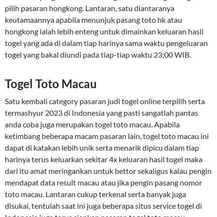
pilih pasaran hongkong. Lantaran, satu diantaranya
keutamaannya apabila menunjuk pasang toto hk atau
hongkong ialah lebih enteng untuk dimainkan keluaran hasil
togel yang ada di dalam tiap harinya sama waktu pengeluaran
togel yang bakal diundi pada tiap-tiap waktu 23:00 WIB.
Togel Toto Macau
Satu kembali category pasaran judi togel online terpilih serta
termashyur 2023 di Indonesia yang pasti sangatlah pantas
anda coba juga merupakan togel toto macau. Apabila
ketimbang beberapa macam pasaran lain, togel toto macau ini
dapat di katakan lebih unik serta menarik dipicu dalam tiap
harinya terus keluarkan sekitar 4x keluaran hasil togel maka
dari itu amat meringankan untuk bettor sekaligus kalau pengin
mendapat data result macau atau jika pengin pasang nomor
toto macau. Lantaran cukup terkenal serta banyak juga
disukai, tentulah saat ini juga beberapa situs service togel di