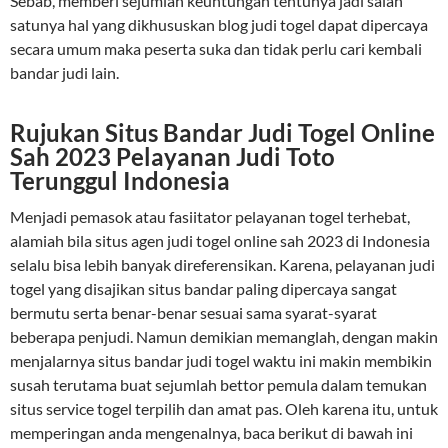
Sebab, memberi sejumlah keuntungan tentunya jadi salah
satunya hal yang dikhususkan blog judi togel dapat dipercaya
secara umum maka peserta suka dan tidak perlu cari kembali
bandar judi lain.
Rujukan Situs Bandar Judi Togel Online
Sah 2023 Pelayanan Judi Toto
Terunggul Indonesia
Menjadi pemasok atau fasiitator pelayanan togel terhebat,
alamiah bila situs agen judi togel online sah 2023 di Indonesia
selalu bisa lebih banyak direferensikan. Karena, pelayanan judi
togel yang disajikan situs bandar paling dipercaya sangat
bermutu serta benar-benar sesuai sama syarat-syarat
beberapa penjudi. Namun demikian memanglah, dengan makin
menjalarnya situs bandar judi togel waktu ini makin membikin
susah terutama buat sejumlah bettor pemula dalam temukan
situs service togel terpilih dan amat pas. Oleh karena itu, untuk
memperingan anda mengenalnya, baca berikut di bawah ini