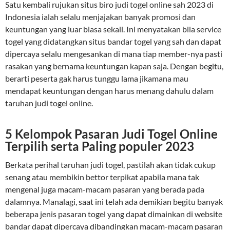
Satu kembali rujukan situs biro judi togel online sah 2023 di
Indonesia ialah selalu menjajakan banyak promosi dan
keuntungan yang luar biasa sekali. Ini menyatakan bila service
togel yang didatangkan situs bandar togel yang sah dan dapat
dipercaya selalu mengesankan di mana tiap member-nya pasti
rasakan yang bernama keuntungan kapan saja. Dengan begitu,
berarti peserta gak harus tunggu lama jikamana mau
mendapat keuntungan dengan harus menang dahulu dalam
taruhan judi togel online.
5 Kelompok Pasaran Judi Togel Online
Terpilih serta Paling populer 2023
Berkata perihal taruhan judi togel, pastilah akan tidak cukup
senang atau membikin bettor terpikat apabila mana tak
mengenal juga macam-macam pasaran yang berada pada
dalamnya. Manalagi, saat ini telah ada demikian begitu banyak
beberapa jenis pasaran togel yang dapat dimainkan di website
bandar dapat dipercaya dibandingkan macam-macam pasaran