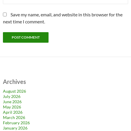
Save my name, email, and website in this browser for the
next time I comment.
Archives
August 2026
July 2026
June 2026
May 2026
April 2026
March 2026
February 2026
January 2026