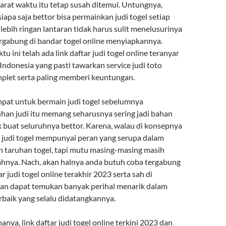
darat waktu itu tetap susah ditemui. Untungnya,
siapa saja bettor bisa permainkan judi togel setiap
ebih ringan lantaran tidak harus sulit menelusurinya
rgabung di bandar togel online menyiapkannya.
u ini telah ada link daftar judi togel online teranyar
Indonesia yang pasti tawarkan service judi toto
mplet serta paling memberi keuntungan.
pat untuk bermain judi togel sebelumnya
han judi itu memang seharusnya sering jadi bahan
 buat seluruhnya bettor. Karena, walau di konsepnya
r judi togel mempunyai peran yang serupa dalam
 taruhan togel, tapi mutu masing-masing masih
lahnya. Nach, akan halnya anda butuh coba tergabung
ar judi togel online terakhir 2023 serta sah di
ran dapat temukan banyak perihal menarik dalam
rbaik yang selalu didatangkannya.
nya, link daftar judi togel online terkini 2023 dan