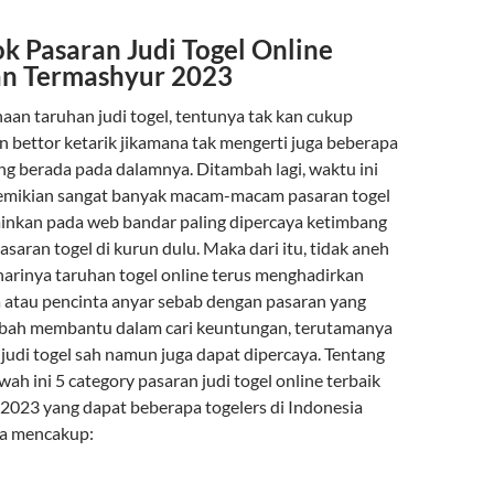
k Pasaran Judi Togel Online
an Termashyur 2023
aan taruhan judi togel, tentunya tak kan cukup
n bettor ketarik jikamana tak mengerti juga beberapa
ng berada pada dalamnya. Ditambah lagi, waktu ini
demikian sangat banyak macam-macam pasaran togel
inkan pada web bandar paling dipercaya ketimbang
asaran togel di kurun dulu. Maka dari itu, tidak aneh
harinya taruhan togel online terus menghadirkan
 atau pencinta anyar sebab dengan pasaran yang
bah membantu dalam cari keuntungan, terutamanya
judi togel sah namun juga dapat dipercaya. Tentang
awah ini 5 category pasaran judi togel online terbaik
2023 yang dapat beberapa togelers di Indonesia
ya mencakup: