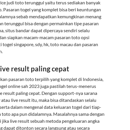
ce judi toto terunggul yaitu terus sediakan banyak
o. Pasaran togel yang komplet bisa beri keuntungan
idalamnya sebab mendapatkan kemungkinan menang
n terunggul bisa dengan permainkan tipe pasaran
a, situs bandar dapat dipercaya sendiri selalu
dan siapkan macam-macam pasaran toto opsi
i togel singapore, sdy, hk, toto macau dan pasaran
n.
ive result paling cepat
an pasaran toto terpilih yang komplet di Indonesia,
togel online sah 2023 juga pastilah terus-menerus
ve result paling cepat. Dengan support-nya sarana
 atau live result itu, maka bisa ditandaskan selalu
erta dalam mengenal data keluaran togel dari tiap-
an toto apa pun didalamnya. Masalahnya sama dengan
 jika live result sebuah metoda pengeluaran angka
ang dapat ditonton secara langsung atau secara