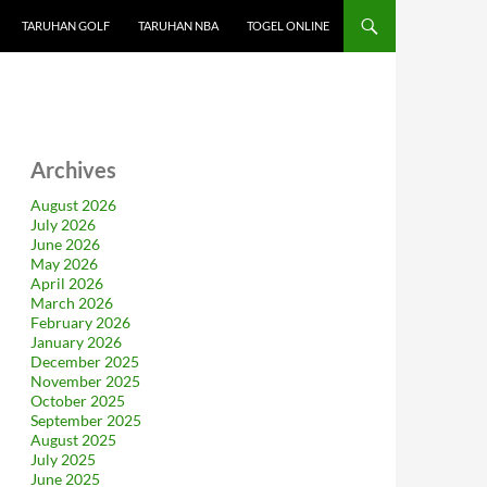
TARUHAN GOLF
TARUHAN NBA
TOGEL ONLINE
Archives
August 2026
July 2026
June 2026
May 2026
April 2026
March 2026
February 2026
January 2026
December 2025
November 2025
October 2025
September 2025
August 2025
July 2025
June 2025