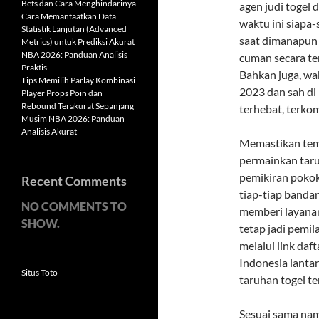
Bets dan Cara Menghindarinya
agen judi togel 
Cara Memanfaatkan Data
waktu ini siapa-
Statistik Lanjutan (Advanced
saat dimanapun l
Metrics) untuk Prediksi Akurat
NBA 2026: Panduan Analisis
cuman secara te
Praktis
Bahkan juga, wakt
Tips Memilih Parlay Kombinasi
2023 dan sah di 
Player Props Poin dan
Rebound Terakurat Sepanjang
terhebat, terko
Musim NBA 2026: Panduan
Analisis Akurat
Memastikan tem
permainkan taru
pemikiran pokok
Recent Comments
tiap-tiap banda
NO COMMENTS TO
memberi layanan
SHOW.
tetap jadi pemi
melalui link daft
Indonesia lanta
Situs Toto
taruhan togel te
Sesuai sama nama