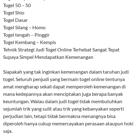
Togel 50 – 50
Togel Shio
Togel Dasar
Togel Silang – Homo
Togel tengah – Pinggir
Togel Kembang – Kempis
Tehnik Strategi Judi Togel Online Terhebat Sangat Tepat
Supaya Simpel Mendapatkan Kemenangan
Siapakah yang tak inginkan kemenangan dalam taruhan judi
togel. Seluruh penjudi yang bermain togel online tentunya
amat mengharap sekali dapat memperoleh kemenangan di
mana kedepannya akan menciptakan juga berapa banyak
keuntungan. Walau dalam judi togel tidak membutuhkan
sejumlah trik yang sulit atau trik yang kebanyakan seperti
perjudian lain, tetapi tidak bermakna menangnya bisa
diperoleh hanya cukup memercayakan perasaan ataupun hoki
saja.