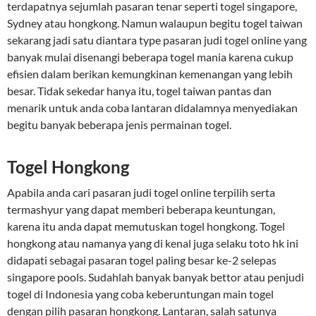
terdapatnya sejumlah pasaran tenar seperti togel singapore,
Sydney atau hongkong. Namun walaupun begitu togel taiwan
sekarang jadi satu diantara type pasaran judi togel online yang
banyak mulai disenangi beberapa togel mania karena cukup
efisien dalam berikan kemungkinan kemenangan yang lebih
besar. Tidak sekedar hanya itu, togel taiwan pantas dan
menarik untuk anda coba lantaran didalamnya menyediakan
begitu banyak beberapa jenis permainan togel.
Togel Hongkong
Apabila anda cari pasaran judi togel online terpilih serta
termashyur yang dapat memberi beberapa keuntungan,
karena itu anda dapat memutuskan togel hongkong. Togel
hongkong atau namanya yang di kenal juga selaku toto hk ini
didapati sebagai pasaran togel paling besar ke-2 selepas
singapore pools. Sudahlah banyak banyak bettor atau penjudi
togel di Indonesia yang coba keberuntungan main togel
dengan pilih pasaran hongkong. Lantaran, salah satunya