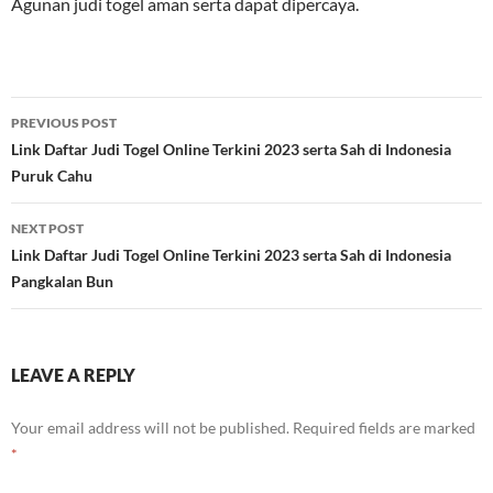
Agunan judi togel aman serta dapat dipercaya.
Post
PREVIOUS POST
navigation
Link Daftar Judi Togel Online Terkini 2023 serta Sah di Indonesia
Puruk Cahu
NEXT POST
Link Daftar Judi Togel Online Terkini 2023 serta Sah di Indonesia
Pangkalan Bun
LEAVE A REPLY
Your email address will not be published.
Required fields are marked
*