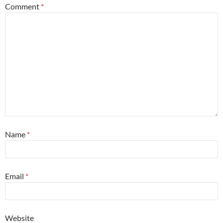
Comment
*
Name
*
Email
*
Website