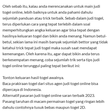
Oleh sebab itu, kalau anda merencanakan untuk main judi
togel online, lebih baiknya untuk anda pahami dahulu
sejumlah panduan atau trick terbaik. Sebab dalam judi togel,
terus diperlukan cara yang tepat terlebih dalam soal
memperhitungkan angka keluaran agar bisa tepat dengan
hasilnya keluaran togel dan bikin anda menang. Namun betul-
betul, sekian lama ini masih banyak sejumlah bettor yang tidak
ketahui trick tepat judi togel maka susah saat mendapat
kemenangan. Oleh karena itu, agar dapat bikin anda terus
berkesempatan menang, coba sejumlah trik serta tips judi
togel online terunggul paling tepat berikut ini:
Tonton keluaran hasil togel awalnya.
Baca prakiraan togel dari situs agen judi togel online bisa
dipercaya di Indonesia.
Alternatif pasaran judi togel online saran terbaik 2023.
Pasang taruhan di macam permainan togel yang ringan lebih
dahulu contohnya tusuk bebas maupun togel 2D.