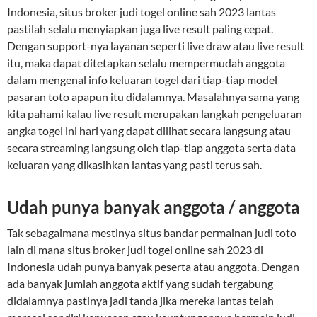
Indonesia, situs broker judi togel online sah 2023 lantas
pastilah selalu menyiapkan juga live result paling cepat.
Dengan support-nya layanan seperti live draw atau live result
itu, maka dapat ditetapkan selalu mempermudah anggota
dalam mengenal info keluaran togel dari tiap-tiap model
pasaran toto apapun itu didalamnya. Masalahnya sama yang
kita pahami kalau live result merupakan langkah pengeluaran
angka togel ini hari yang dapat dilihat secara langsung atau
secara streaming langsung oleh tiap-tiap anggota serta data
keluaran yang dikasihkan lantas yang pasti terus sah.
Udah punya banyak anggota / anggota
Tak sebagaimana mestinya situs bandar permainan judi toto
lain di mana situs broker judi togel online sah 2023 di
Indonesia udah punya banyak peserta atau anggota. Dengan
ada banyak jumlah anggota aktif yang sudah tergabung
didalamnya pastinya jadi tanda jika mereka lantas telah