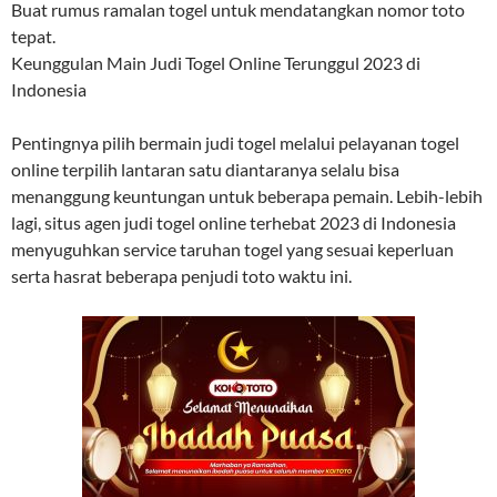
Buat rumus ramalan togel untuk mendatangkan nomor toto
tepat.
Keunggulan Main Judi Togel Online Terunggul 2023 di
Indonesia
Pentingnya pilih bermain judi togel melalui pelayanan togel
online terpilih lantaran satu diantaranya selalu bisa
menanggung keuntungan untuk beberapa pemain. Lebih-lebih
lagi, situs agen judi togel online terhebat 2023 di Indonesia
menyuguhkan service taruhan togel yang sesuai keperluan
serta hasrat beberapa penjudi toto waktu ini.