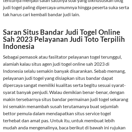
tentunya menjadi salah satunya soal yang dikhususkan blog
judi togel paling dipercaya umumnya hingga peserta suka serta
tak harus cari kembali bandar judi lain.
Saran Situs Bandar Judi Togel Online
Sah 2023 Pelayanan Judi Toto Terpilih
Indonesia
Sebagai pemasok atau fasiitator pelayanan togel terunggul,
alamiah kalau situs agen judi togel online sah 2023 di
Indonesia selalu semakin banyak disarankan. Sebab memang,
pelayanan judi togel yang disiapkan situs bandar dapat
dipercaya sangat memiliki kualitas serta begitu sesuai syarat-
syarat banyak penjudi. Walau demikian benar-benar, dengan
makin tersebarnya situs bandar permainan judi togel sekarang
ini semakin menambah susah terutamanya buat sejumlah
bettor pemula dalam mendapatkan situs service togel
terhebat dan amat pas. Untuk itu, untuk membuat lebih
mudah anda mengenalinya, baca berikut di bawah ini rujukan