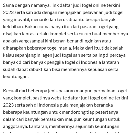
Sama dengan namanya, link daftar judi togel online terkini
2023 serta sah ada dengan menjajakan pelayanan judi togel
yang inovatif, menarik dan terus dibantu berapa banyak
kelebihan. Bukan cuma hanya itu, dari pasaran togel yang
disajikan lantas terlalu komplet serta cukup buat memberinya
apakah yang sampai kini benar-benar diinginkan atau
diharapkan beberapa togel mania. Maka dari itu, tidak salah
kalau sepanjang ini agen judi togel sah serta paling dipercaya
banyak dicari banyak penggila togel di Indonesia lantaran
sudah dapat dibuktikan bisa memberinya kepuasan serta
keuntungan.
Kecuali dari beberapa jenis pasaran maupun permainan togel
yang komplet, pastinya website daftar judi togel online terkini
2023 serta sah di Indonesia pula menjajakan beraneka
beberapa keuntungan untuk mendorong tiap pesertanya
dalam cari banyak pemasukan maupun keuntungan untuk
anggotanya. Lantaran, memberinya sejumlah keuntungan