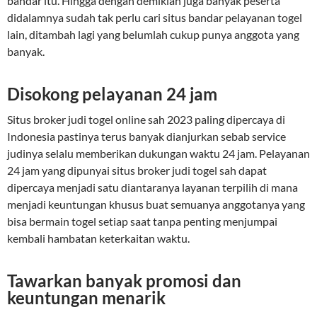
bandar itu. Hingga dengan demikian juga banyak peserta
didalamnya sudah tak perlu cari situs bandar pelayanan togel
lain, ditambah lagi yang belumlah cukup punya anggota yang
banyak.
Disokong pelayanan 24 jam
Situs broker judi togel online sah 2023 paling dipercaya di
Indonesia pastinya terus banyak dianjurkan sebab service
judinya selalu memberikan dukungan waktu 24 jam. Pelayanan
24 jam yang dipunyai situs broker judi togel sah dapat
dipercaya menjadi satu diantaranya layanan terpilih di mana
menjadi keuntungan khusus buat semuanya anggotanya yang
bisa bermain togel setiap saat tanpa penting menjumpai
kembali hambatan keterkaitan waktu.
Tawarkan banyak promosi dan
keuntungan menarik