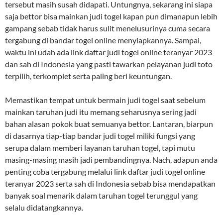
tersebut masih susah didapati. Untungnya, sekarang ini siapa
saja bettor bisa mainkan judi togel kapan pun dimanapun lebih
gampang sebab tidak harus sulit menelusurinya cuma secara
tergabung di bandar togel online menyiapkannya. Sampai,
waktu ini udah ada link daftar judi togel online teranyar 2023
dan sah di Indonesia yang pasti tawarkan pelayanan judi toto
terpilih, terkomplet serta paling beri keuntungan.
Memastikan tempat untuk bermain judi togel saat sebelum
mainkan taruhan judi itu memang seharusnya sering jadi
bahan alasan pokok buat semuanya bettor. Lantaran, biarpun
di dasarnya tiap-tiap bandar judi togel miliki fungsi yang
serupa dalam memberi layanan taruhan togel, tapi mutu
masing-masing masih jadi pembandingnya. Nach, adapun anda
penting coba tergabung melalui link daftar judi togel online
teranyar 2023 serta sah di Indonesia sebab bisa mendapatkan
banyak soal menarik dalam taruhan togel terunggul yang
selalu didatangkannya.