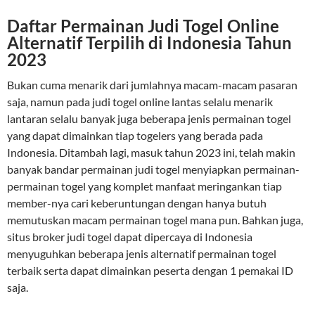
Daftar Permainan Judi Togel Online
Alternatif Terpilih di Indonesia Tahun
2023
Bukan cuma menarik dari jumlahnya macam-macam pasaran
saja, namun pada judi togel online lantas selalu menarik
lantaran selalu banyak juga beberapa jenis permainan togel
yang dapat dimainkan tiap togelers yang berada pada
Indonesia. Ditambah lagi, masuk tahun 2023 ini, telah makin
banyak bandar permainan judi togel menyiapkan permainan-
permainan togel yang komplet manfaat meringankan tiap
member-nya cari keberuntungan dengan hanya butuh
memutuskan macam permainan togel mana pun. Bahkan juga,
situs broker judi togel dapat dipercaya di Indonesia
menyuguhkan beberapa jenis alternatif permainan togel
terbaik serta dapat dimainkan peserta dengan 1 pemakai ID
saja.