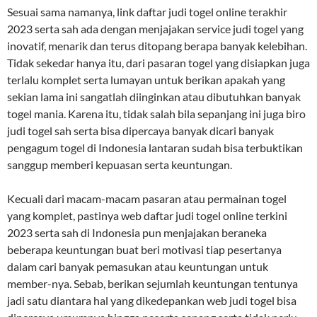
Sesuai sama namanya, link daftar judi togel online terakhir
2023 serta sah ada dengan menjajakan service judi togel yang
inovatif, menarik dan terus ditopang berapa banyak kelebihan.
Tidak sekedar hanya itu, dari pasaran togel yang disiapkan juga
terlalu komplet serta lumayan untuk berikan apakah yang
sekian lama ini sangatlah diinginkan atau dibutuhkan banyak
togel mania. Karena itu, tidak salah bila sepanjang ini juga biro
judi togel sah serta bisa dipercaya banyak dicari banyak
pengagum togel di Indonesia lantaran sudah bisa terbuktikan
sanggup memberi kepuasan serta keuntungan.
Kecuali dari macam-macam pasaran atau permainan togel
yang komplet, pastinya web daftar judi togel online terkini
2023 serta sah di Indonesia pun menjajakan beraneka
beberapa keuntungan buat beri motivasi tiap pesertanya
dalam cari banyak pemasukan atau keuntungan untuk
member-nya. Sebab, berikan sejumlah keuntungan tentunya
jadi satu diantara hal yang dikedepankan web judi togel bisa