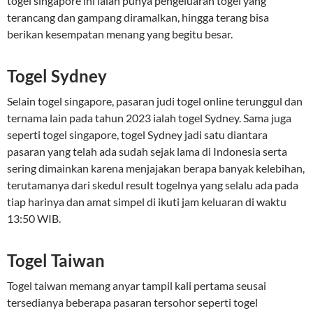
togel singapore ini ialah punya pengeluaran togel yang
terancang dan gampang diramalkan, hingga terang bisa
berikan kesempatan menang yang begitu besar.
Togel Sydney
Selain togel singapore, pasaran judi togel online terunggul dan
ternama lain pada tahun 2023 ialah togel Sydney. Sama juga
seperti togel singapore, togel Sydney jadi satu diantara
pasaran yang telah ada sudah sejak lama di Indonesia serta
sering dimainkan karena menjajakan berapa banyak kelebihan,
terutamanya dari skedul result togelnya yang selalu ada pada
tiap harinya dan amat simpel di ikuti jam keluaran di waktu
13:50 WIB.
Togel Taiwan
Togel taiwan memang anyar tampil kali pertama seusai
tersedianya beberapa pasaran tersohor seperti togel