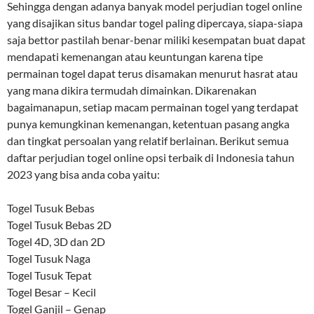
Sehingga dengan adanya banyak model perjudian togel online
yang disajikan situs bandar togel paling dipercaya, siapa-siapa
saja bettor pastilah benar-benar miliki kesempatan buat dapat
mendapati kemenangan atau keuntungan karena tipe
permainan togel dapat terus disamakan menurut hasrat atau
yang mana dikira termudah dimainkan. Dikarenakan
bagaimanapun, setiap macam permainan togel yang terdapat
punya kemungkinan kemenangan, ketentuan pasang angka
dan tingkat persoalan yang relatif berlainan. Berikut semua
daftar perjudian togel online opsi terbaik di Indonesia tahun
2023 yang bisa anda coba yaitu:
Togel Tusuk Bebas
Togel Tusuk Bebas 2D
Togel 4D, 3D dan 2D
Togel Tusuk Naga
Togel Tusuk Tepat
Togel Besar – Kecil
Togel Ganjil – Genap