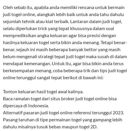
Oleh sebab itu, apabila anda memiliki rencana untuk bermain
judi togel online, alangkah lebih baik untuk anda tahu dahulu
sejumlah tehnik atau kiat terbaik. Lantaran dalam judi togel,
selalu diperlukan trick yang tepat khususnya dalam soal
memprediksikan angka keluaran agar bisa presisi dengan
hasilnya keluaran togel serta bikin anda menang. Tetapi benar-
benar, sejauh ini masih beberapa banyak bettor yang masih
belum mengenali strategi tepat judi togel maka susah di dalam
mendapat kemenangan. Untuk itu, agar bisa bikin anda terus
berkesempatan menang, coba beberapa trik dan tips judi togel
online terunggul sangat tepat berikut di bawah ini:
Tonton keluaran hasil togel awal kalinya.
Baca ramalan togel dari situs broker judi togel online bisa
dipercaya di Indonesia.
Alternatif pasaran judi togel online referensi terunggul 2023.
Pasang taruhan di tipe permainan togel yang gampang lebih
dahulu misalnya tusuk bebas maupun togel 2D.