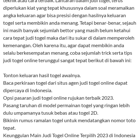
teknik atau cara terbaik. Lantaran dalam judi togel, terus
diperlukan kiat yang tepat khususnya dalam soal meramalkan
angka keluaran agar bisa presisi dengan hasilnya keluaran
togel serta membikin anda menang. Tetapi benar-benar, sejauh
ini masih banyak sejumlah bettor yang masih belum ketahui
cara tepat judi togel maka dari itu sukar di dalam memperoleh
kemenangan. Oleh karena itu, agar dapat membikin anda
selalu berkesempatan menang, coba sejumlah trick serta tips
judi togel online terunggul sangat tepat berikut di bawah ini:
Tonton keluaran hasil togel awalnya.
Baca perkiraan togel dari situs agen judi togel online dapat
dipercaya di Indonesia.
Opsi pasaran judi togel online rujukan terbaik 2023.
Pasang taruhan di model permainan togel yang ringan lebih
dulu umpamanya tusuk bebas atau togel 2D.
Bikinin rumus ramalan togel untuk mendatangkan nomor toto
tepat.
Keunggulan Main Judi Togel Online Terpilih 2023 di Indonesia