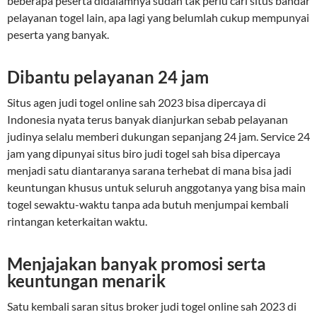
beberapa peserta didalamnya sudah tak perlu cari situs bandar
pelayanan togel lain, apa lagi yang belumlah cukup mempunyai
peserta yang banyak.
Dibantu pelayanan 24 jam
Situs agen judi togel online sah 2023 bisa dipercaya di
Indonesia nyata terus banyak dianjurkan sebab pelayanan
judinya selalu memberi dukungan sepanjang 24 jam. Service 24
jam yang dipunyai situs biro judi togel sah bisa dipercaya
menjadi satu diantaranya sarana terhebat di mana bisa jadi
keuntungan khusus untuk seluruh anggotanya yang bisa main
togel sewaktu-waktu tanpa ada butuh menjumpai kembali
rintangan keterkaitan waktu.
Menjajakan banyak promosi serta
keuntungan menarik
Satu kembali saran situs broker judi togel online sah 2023 di