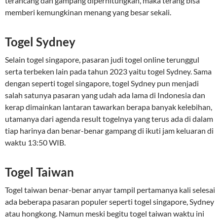
terancang dan gampang diperhitungkan, maka terang bisa
memberi kemungkinan menang yang besar sekali.
Togel Sydney
Selain togel singapore, pasaran judi togel online terunggul
serta terbeken lain pada tahun 2023 yaitu togel Sydney. Sama
dengan seperti togel singapore, togel Sydney pun menjadi
salah satunya pasaran yang udah ada lama di Indonesia dan
kerap dimainkan lantaran tawarkan berapa banyak kelebihan,
utamanya dari agenda result togelnya yang terus ada di dalam
tiap harinya dan benar-benar gampang di ikuti jam keluaran di
waktu 13:50 WIB.
Togel Taiwan
Togel taiwan benar-benar anyar tampil pertamanya kali selesai
ada beberapa pasaran populer seperti togel singapore, Sydney
atau hongkong. Namun meski begitu togel taiwan waktu ini