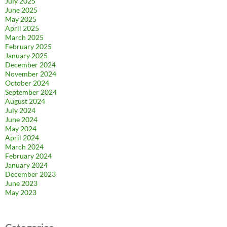
July 2025
June 2025
May 2025
April 2025
March 2025
February 2025
January 2025
December 2024
November 2024
October 2024
September 2024
August 2024
July 2024
June 2024
May 2024
April 2024
March 2024
February 2024
January 2024
December 2023
June 2023
May 2023