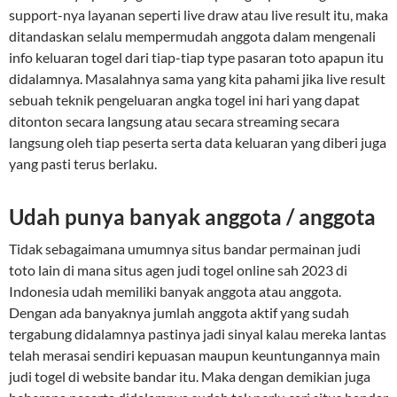
support-nya layanan seperti live draw atau live result itu, maka
ditandaskan selalu mempermudah anggota dalam mengenali
info keluaran togel dari tiap-tiap type pasaran toto apapun itu
didalamnya. Masalahnya sama yang kita pahami jika live result
sebuah teknik pengeluaran angka togel ini hari yang dapat
ditonton secara langsung atau secara streaming secara
langsung oleh tiap peserta serta data keluaran yang diberi juga
yang pasti terus berlaku.
Udah punya banyak anggota / anggota
Tidak sebagaimana umumnya situs bandar permainan judi
toto lain di mana situs agen judi togel online sah 2023 di
Indonesia udah memiliki banyak anggota atau anggota.
Dengan ada banyaknya jumlah anggota aktif yang sudah
tergabung didalamnya pastinya jadi sinyal kalau mereka lantas
telah merasai sendiri kepuasan maupun keuntungannya main
judi togel di website bandar itu. Maka dengan demikian juga