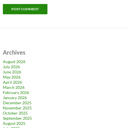
Archives
August 2026
July 2026
June 2026
May 2026
April 2026
March 2026
February 2026
January 2026
December 2025
November 2025
October 2025
September 2025
August 2025