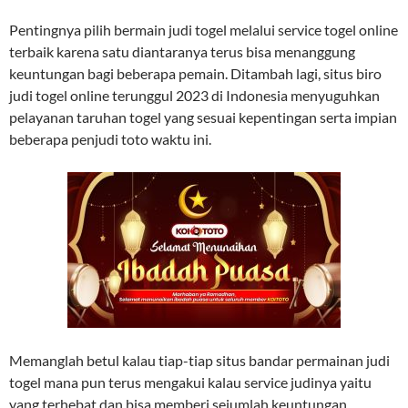
Pentingnya pilih bermain judi togel melalui service togel online
terbaik karena satu diantaranya terus bisa menanggung
keuntungan bagi beberapa pemain. Ditambah lagi, situs biro
judi togel online terunggul 2023 di Indonesia menyuguhkan
pelayanan taruhan togel yang sesuai kepentingan serta impian
beberapa penjudi toto waktu ini.
Memanglah betul kalau tiap-tiap situs bandar permainan judi
togel mana pun terus mengakui kalau service judinya yaitu
yang terhebat dan bisa memberi sejumlah keuntungan.