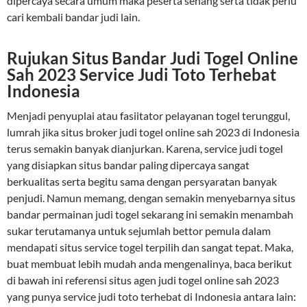
dipercaya secara umum maka peserta senang serta tidak perlu
cari kembali bandar judi lain.
Rujukan Situs Bandar Judi Togel Online
Sah 2023 Service Judi Toto Terhebat
Indonesia
Menjadi penyuplai atau fasiitator pelayanan togel terunggul,
lumrah jika situs broker judi togel online sah 2023 di Indonesia
terus semakin banyak dianjurkan. Karena, service judi togel
yang disiapkan situs bandar paling dipercaya sangat
berkualitas serta begitu sama dengan persyaratan banyak
penjudi. Namun memang, dengan semakin menyebarnya situs
bandar permainan judi togel sekarang ini semakin menambah
sukar terutamanya untuk sejumlah bettor pemula dalam
mendapati situs service togel terpilih dan sangat tepat. Maka,
buat membuat lebih mudah anda mengenalinya, baca berikut
di bawah ini referensi situs agen judi togel online sah 2023
yang punya service judi toto terhebat di Indonesia antara lain: