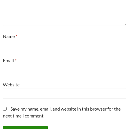
Name
*
Email
*
Website
Save my name, email, and website in this browser for the
next time I comment.