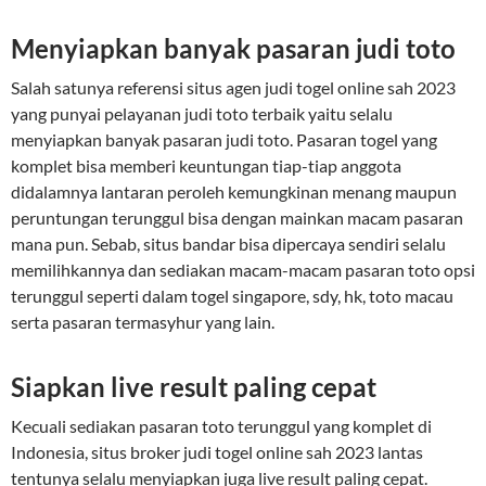
Menyiapkan banyak pasaran judi toto
Salah satunya referensi situs agen judi togel online sah 2023
yang punyai pelayanan judi toto terbaik yaitu selalu
menyiapkan banyak pasaran judi toto. Pasaran togel yang
komplet bisa memberi keuntungan tiap-tiap anggota
didalamnya lantaran peroleh kemungkinan menang maupun
peruntungan terunggul bisa dengan mainkan macam pasaran
mana pun. Sebab, situs bandar bisa dipercaya sendiri selalu
memilihkannya dan sediakan macam-macam pasaran toto opsi
terunggul seperti dalam togel singapore, sdy, hk, toto macau
serta pasaran termasyhur yang lain.
Siapkan live result paling cepat
Kecuali sediakan pasaran toto terunggul yang komplet di
Indonesia, situs broker judi togel online sah 2023 lantas
tentunya selalu menyiapkan juga live result paling cepat.