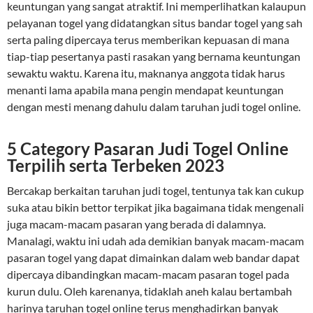
keuntungan yang sangat atraktif. Ini memperlihatkan kalaupun
pelayanan togel yang didatangkan situs bandar togel yang sah
serta paling dipercaya terus memberikan kepuasan di mana
tiap-tiap pesertanya pasti rasakan yang bernama keuntungan
sewaktu waktu. Karena itu, maknanya anggota tidak harus
menanti lama apabila mana pengin mendapat keuntungan
dengan mesti menang dahulu dalam taruhan judi togel online.
5 Category Pasaran Judi Togel Online
Terpilih serta Terbeken 2023
Bercakap berkaitan taruhan judi togel, tentunya tak kan cukup
suka atau bikin bettor terpikat jika bagaimana tidak mengenali
juga macam-macam pasaran yang berada di dalamnya.
Manalagi, waktu ini udah ada demikian banyak macam-macam
pasaran togel yang dapat dimainkan dalam web bandar dapat
dipercaya dibandingkan macam-macam pasaran togel pada
kurun dulu. Oleh karenanya, tidaklah aneh kalau bertambah
harinya taruhan togel online terus menghadirkan banyak