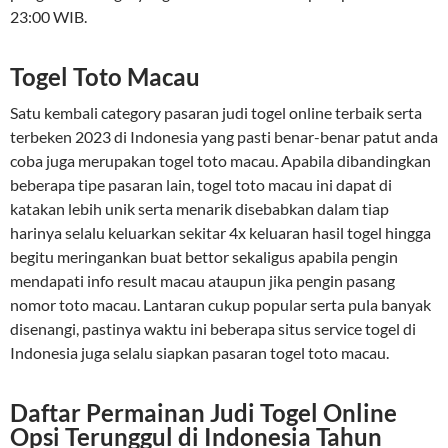
23:00 WIB.
Togel Toto Macau
Satu kembali category pasaran judi togel online terbaik serta
terbeken 2023 di Indonesia yang pasti benar-benar patut anda
coba juga merupakan togel toto macau. Apabila dibandingkan
beberapa tipe pasaran lain, togel toto macau ini dapat di
katakan lebih unik serta menarik disebabkan dalam tiap
harinya selalu keluarkan sekitar 4x keluaran hasil togel hingga
begitu meringankan buat bettor sekaligus apabila pengin
mendapati info result macau ataupun jika pengin pasang
nomor toto macau. Lantaran cukup popular serta pula banyak
disenangi, pastinya waktu ini beberapa situs service togel di
Indonesia juga selalu siapkan pasaran togel toto macau.
Daftar Permainan Judi Togel Online
Opsi Terunggul di Indonesia Tahun