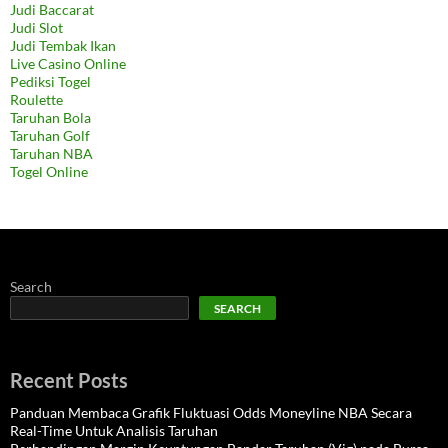
Judi Baccarat
Judi Slot
Judi Tembak Ikan
Live Casino Online
Pediksi Togel
Roulette
Taruhan Bola
Taruhan Golf
Taruhan NBA
Togel Online
Search
SEARCH
Recent Posts
Panduan Membaca Grafik Fluktuasi Odds Moneyline NBA Secara
Real-Time Untuk Analisis Taruhan