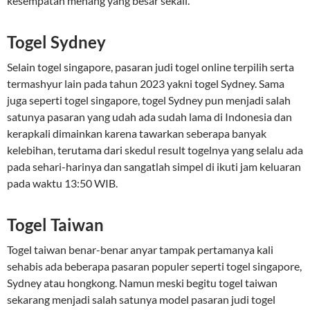
kesempatan menang yang besar sekali.
Togel Sydney
Selain togel singapore, pasaran judi togel online terpilih serta
termashyur lain pada tahun 2023 yakni togel Sydney. Sama
juga seperti togel singapore, togel Sydney pun menjadi salah
satunya pasaran yang udah ada sudah lama di Indonesia dan
kerapkali dimainkan karena tawarkan seberapa banyak
kelebihan, terutama dari skedul result togelnya yang selalu ada
pada sehari-harinya dan sangatlah simpel di ikuti jam keluaran
pada waktu 13:50 WIB.
Togel Taiwan
Togel taiwan benar-benar anyar tampak pertamanya kali
sehabis ada beberapa pasaran populer seperti togel singapore,
Sydney atau hongkong. Namun meski begitu togel taiwan
sekarang menjadi salah satunya model pasaran judi togel