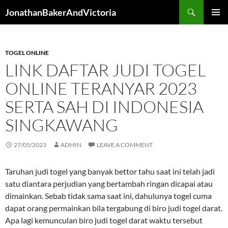
Search
JonathanBakerAndVictoria
SKIP
PRIMAR
TO
MENU
CONTENT
TOGEL ONLINE
LINK DAFTAR JUDI TOGEL
ONLINE TERANYAR 2023
SERTA SAH DI INDONESIA
SINGKAWANG
27/05/2023
ADMIN
LEAVE A COMMENT
Taruhan judi togel yang banyak bettor tahu saat ini telah jadi
satu diantara perjudian yang bertambah ringan dicapai atau
dimainkan. Sebab tidak sama saat ini, dahulunya togel cuma
dapat orang permainkan bila tergabung di biro judi togel darat.
Apa lagi kemunculan biro judi togel darat waktu tersebut