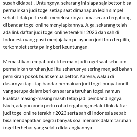
susah didapati. Untungnya, sekarang ini siapa saja bettor bisa
permainkan judi togel setiap saat dimanapun lebih simpel
sebab tidak perlu sulit menelusurinya cuma secara tergabung
di bandar togel online menyiapkannya. Juga, sekarang telah
ada link daftar judi togel online terakhir 2023 dan sah di
Indonesia yang pasti menjajakan pelayanan judi toto terpilih,
terkomplet serta paling beri keuntungan.
Memastikan tempat untuk bermain judi togel saat sebelum
permainkan taruhan judi itu seharusnya sering menjadi bahan
pemikiran pokok buat semua bettor. Karena, walau di
dasarnya tiap-tiap bandar permainan judi togel punyai andil
yang serupa dalam berikan sarana taruhan togel, namun
kualitas masing-masing masih tetap jadi pembandingnya.
Nach, adapun anda perlu coba tergabung melalui link daftar
judi togel online terakhir 2023 serta sah di Indonesia sebab
bisa mendapatkan begitu banyak soal menarik dalam taruhan
togel terhebat yang selalu didatangkannya.