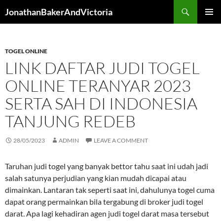
Search
JonathanBakerAndVictoria
SKIP
PRIMAR
TO
MENU
CONTENT
TOGEL ONLINE
LINK DAFTAR JUDI TOGEL
ONLINE TERANYAR 2023
SERTA SAH DI INDONESIA
TANJUNG REDEB
28/05/2023
ADMIN
LEAVE A COMMENT
Taruhan judi togel yang banyak bettor tahu saat ini udah jadi
salah satunya perjudian yang kian mudah dicapai atau
dimainkan. Lantaran tak seperti saat ini, dahulunya togel cuma
dapat orang permainkan bila tergabung di broker judi togel
darat. Apa lagi kehadiran agen judi togel darat masa tersebut