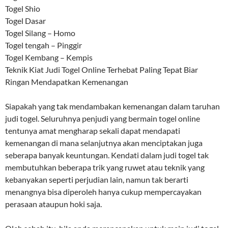
Togel Shio
Togel Dasar
Togel Silang – Homo
Togel tengah – Pinggir
Togel Kembang – Kempis
Teknik Kiat Judi Togel Online Terhebat Paling Tepat Biar
Ringan Mendapatkan Kemenangan
Siapakah yang tak mendambakan kemenangan dalam taruhan
judi togel. Seluruhnya penjudi yang bermain togel online
tentunya amat mengharap sekali dapat mendapati
kemenangan di mana selanjutnya akan menciptakan juga
seberapa banyak keuntungan. Kendati dalam judi togel tak
membutuhkan beberapa trik yang ruwet atau teknik yang
kebanyakan seperti perjudian lain, namun tak berarti
menangnya bisa diperoleh hanya cukup mempercayakan
perasaan ataupun hoki saja.