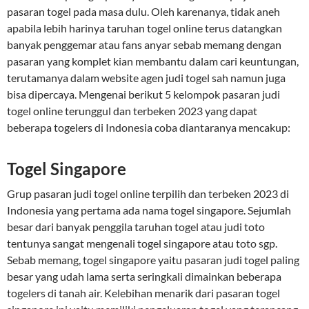
pasaran togel pada masa dulu. Oleh karenanya, tidak aneh
apabila lebih harinya taruhan togel online terus datangkan
banyak penggemar atau fans anyar sebab memang dengan
pasaran yang komplet kian membantu dalam cari keuntungan,
terutamanya dalam website agen judi togel sah namun juga
bisa dipercaya. Mengenai berikut 5 kelompok pasaran judi
togel online terunggul dan terbeken 2023 yang dapat
beberapa togelers di Indonesia coba diantaranya mencakup:
Togel Singapore
Grup pasaran judi togel online terpilih dan terbeken 2023 di
Indonesia yang pertama ada nama togel singapore. Sejumlah
besar dari banyak penggila taruhan togel atau judi toto
tentunya sangat mengenali togel singapore atau toto sgp.
Sebab memang, togel singapore yaitu pasaran judi togel paling
besar yang udah lama serta seringkali dimainkan beberapa
togelers di tanah air. Kelebihan menarik dari pasaran togel