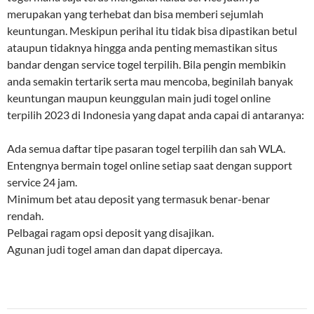
merupakan yang terhebat dan bisa memberi sejumlah
keuntungan. Meskipun perihal itu tidak bisa dipastikan betul
ataupun tidaknya hingga anda penting memastikan situs
bandar dengan service togel terpilih. Bila pengin membikin
anda semakin tertarik serta mau mencoba, beginilah banyak
keuntungan maupun keunggulan main judi togel online
terpilih 2023 di Indonesia yang dapat anda capai di antaranya:
Ada semua daftar tipe pasaran togel terpilih dan sah WLA.
Entengnya bermain togel online setiap saat dengan support
service 24 jam.
Minimum bet atau deposit yang termasuk benar-benar
rendah.
Pelbagai ragam opsi deposit yang disajikan.
Agunan judi togel aman dan dapat dipercaya.