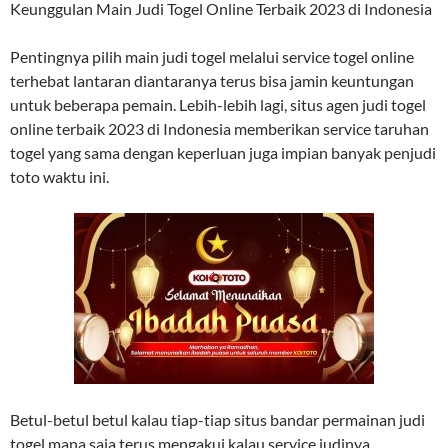
Keunggulan Main Judi Togel Online Terbaik 2023 di Indonesia
Pentingnya pilih main judi togel melalui service togel online
terhebat lantaran diantaranya terus bisa jamin keuntungan
untuk beberapa pemain. Lebih-lebih lagi, situs agen judi togel
online terbaik 2023 di Indonesia memberikan service taruhan
togel yang sama dengan keperluan juga impian banyak penjudi
toto waktu ini.
Betul-betul betul kalau tiap-tiap situs bandar permainan judi
togel mana saja terus mengakui kalau service judinya