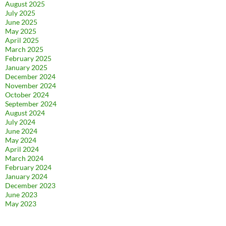
August 2025
July 2025
June 2025
May 2025
April 2025
March 2025
February 2025
January 2025
December 2024
November 2024
October 2024
September 2024
August 2024
July 2024
June 2024
May 2024
April 2024
March 2024
February 2024
January 2024
December 2023
June 2023
May 2023