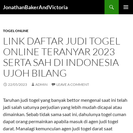
Search
JonathanBakerAndVictoria
SKIP
PRIMAR
TO
MENU
CONTENT
TOGEL ONLINE
LINK DAFTAR JUDI TOGEL
ONLINE TERANYAR 2023
SERTA SAH DI INDONESIA
UJOH BILANG
22/05/2023
ADMIN
LEAVE A COMMENT
Taruhan judi togel yang banyak bettor mengenal saat ini telah
jadi salah satunya perjudian yang lebih mudah dicapai atau
dimainkan. Sebab tidak sama saat ini, dahulunya togel cuman
dapat orang permainkan apabila masuk di agen judi togel
darat. Manalagi kemunculan agen judi togel darat saat