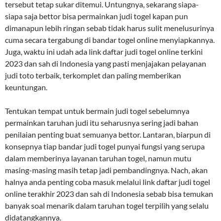
tersebut tetap sukar ditemui. Untungnya, sekarang siapa-
siapa saja bettor bisa permainkan judi togel kapan pun
dimanapun lebih ringan sebab tidak harus sulit menelusurinya
cuma secara tergabung di bandar togel online menyiapkannya.
Juga, waktu ini udah ada link daftar judi togel online terkini
2023 dan sah di Indonesia yang pasti menjajakan pelayanan
judi toto terbaik, terkomplet dan paling memberikan
keuntungan.
Tentukan tempat untuk bermain judi togel sebelumnya
permainkan taruhan judi itu seharusnya sering jadi bahan
penilaian penting buat semuanya bettor. Lantaran, biarpun di
konsepnya tiap bandar judi togel punyai fungsi yang serupa
dalam memberinya layanan taruhan togel, namun mutu
masing-masing masih tetap jadi pembandingnya. Nach, akan
halnya anda penting coba masuk melalui link daftar judi togel
online terakhir 2023 dan sah di Indonesia sebab bisa temukan
banyak soal menarik dalam taruhan togel terpilih yang selalu
didatangkannya.