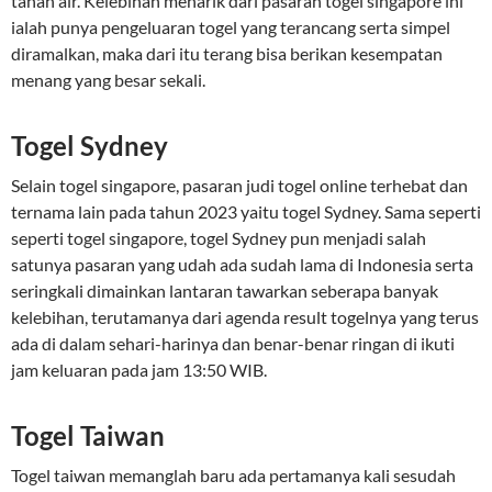
tanah air. Kelebihan menarik dari pasaran togel singapore ini
ialah punya pengeluaran togel yang terancang serta simpel
diramalkan, maka dari itu terang bisa berikan kesempatan
menang yang besar sekali.
Togel Sydney
Selain togel singapore, pasaran judi togel online terhebat dan
ternama lain pada tahun 2023 yaitu togel Sydney. Sama seperti
seperti togel singapore, togel Sydney pun menjadi salah
satunya pasaran yang udah ada sudah lama di Indonesia serta
seringkali dimainkan lantaran tawarkan seberapa banyak
kelebihan, terutamanya dari agenda result togelnya yang terus
ada di dalam sehari-harinya dan benar-benar ringan di ikuti
jam keluaran pada jam 13:50 WIB.
Togel Taiwan
Togel taiwan memanglah baru ada pertamanya kali sesudah