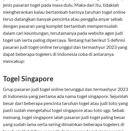
jenis pasaran togel pada masa dulu. Maka dari itu, tidaklah
mengherankan kalau bertambah harinya taruhan togel online
terus datangkan banyak pencinta atau penggila anyar sebab
dengan pasaran yang komplet bertambah mempermudah
dalam cari keuntungan, terutamanya pada website agen judi
togel sah serta paling dipercaya. Tentang hal berikut 5 definisi
pasaran judi togel online terunggul dan termashyur 2023 yang
dapat beberapa togelers di Indonesia coba di antaranya
mencakup:
Togel Singapore
Grup pasaran judi togel online terunggul dan termashyur 2023
di Indonesia yang pertama ada nama togel singapore. Sejumlah
besar dari beberapa pencinta taruhan togel atau judi toto yang
pasti sudah mengetahui togel singapore atau toto sgp. Sebab
memang, togel singapore ialah pasaran judi togel paling besar
yang sudah lama serta sering dimainkan beberapa togelers di