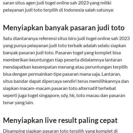
saran situs agen judi togel online sah 2023 yang miliki
pelayanan judi toto terpilih di Indonesia salah satunya:
Menyiapkan banyak pasaran judi toto
Satu diantaranya referensi situs biro judi togel online sah 2023
yang punya pelayanan judi toto terbaik adalah selalu siapkan
banyak pasaran judi toto. Pasaran togel yang komplet bisa
memberikan keuntungan tiap peserta didalamnya lantaran
mendapatkan kesempatan menang atau peruntungan terpilih
bisa dengan permainkan tipe pasaran mana saja. Lantaran,
situs bandar dapat dipercaya sendiri terus memilihkannya dan
siapkan macam-macam pasaran toto alternatif terhebat
seperti juga togel singapore, sdy, hk, toto macau dan pasaran
tenar yang lain.
Menyiapkan live result paling cepat
Disamping siapkan pasaran toto terpilih yang komplet di