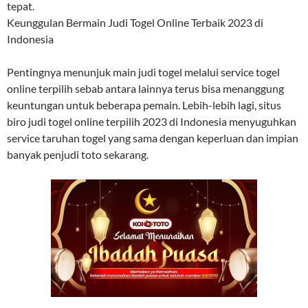
tepat.
Keunggulan Bermain Judi Togel Online Terbaik 2023 di
Indonesia
Pentingnya menunjuk main judi togel melalui service togel
online terpilih sebab antara lainnya terus bisa menanggung
keuntungan untuk beberapa pemain. Lebih-lebih lagi, situs
biro judi togel online terpilih 2023 di Indonesia menyuguhkan
service taruhan togel yang sama dengan keperluan dan impian
banyak penjudi toto sekarang.