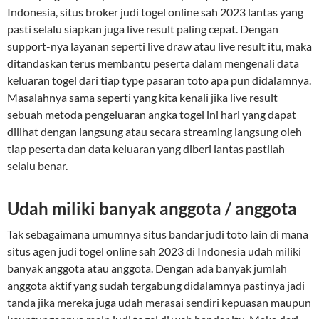
Indonesia, situs broker judi togel online sah 2023 lantas yang
pasti selalu siapkan juga live result paling cepat. Dengan
support-nya layanan seperti live draw atau live result itu, maka
ditandaskan terus membantu peserta dalam mengenali data
keluaran togel dari tiap type pasaran toto apa pun didalamnya.
Masalahnya sama seperti yang kita kenali jika live result
sebuah metoda pengeluaran angka togel ini hari yang dapat
dilihat dengan langsung atau secara streaming langsung oleh
tiap peserta dan data keluaran yang diberi lantas pastilah
selalu benar.
Udah miliki banyak anggota / anggota
Tak sebagaimana umumnya situs bandar judi toto lain di mana
situs agen judi togel online sah 2023 di Indonesia udah miliki
banyak anggota atau anggota. Dengan ada banyak jumlah
anggota aktif yang sudah tergabung didalamnya pastinya jadi
tanda jika mereka juga udah merasai sendiri kepuasan maupun