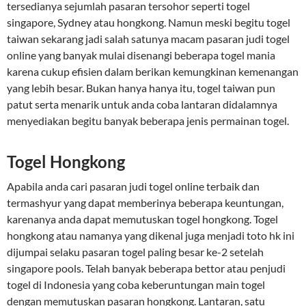
tersedianya sejumlah pasaran tersohor seperti togel
singapore, Sydney atau hongkong. Namun meski begitu togel
taiwan sekarang jadi salah satunya macam pasaran judi togel
online yang banyak mulai disenangi beberapa togel mania
karena cukup efisien dalam berikan kemungkinan kemenangan
yang lebih besar. Bukan hanya hanya itu, togel taiwan pun
patut serta menarik untuk anda coba lantaran didalamnya
menyediakan begitu banyak beberapa jenis permainan togel.
Togel Hongkong
Apabila anda cari pasaran judi togel online terbaik dan
termashyur yang dapat memberinya beberapa keuntungan,
karenanya anda dapat memutuskan togel hongkong. Togel
hongkong atau namanya yang dikenal juga menjadi toto hk ini
dijumpai selaku pasaran togel paling besar ke-2 setelah
singapore pools. Telah banyak beberapa bettor atau penjudi
togel di Indonesia yang coba keberuntungan main togel
dengan memutuskan pasaran hongkong. Lantaran, satu