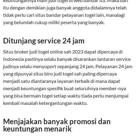
keuntungannya main judi togel di web bandar itu. Maka dari
itu dengan demikian juga banyak anggota didalamnya telah
tidak perlu cari situs bandar pelayanan togel lain, manalagi
yang belumlah cukup miliki peserta yang banyak.
Ditunjang service 24 jam
Situs broker judi togel online sah 2023 dapat dipercaya di
Indonesia pastinya selalu banyak disarankan lantaran service
judinya selalu menyuport sepanjang 24 jam. Pelayanan 24 jam
yang dipunyai situs biro judi togel sah paling dipercaya
menjadi satu diantaranya layanan terbaik di mana dapat
menjadi keuntungan spesifik buat seluruhnya member-nya
yang bisa bermain togel setiap waktu tiada perlu menjumpai
kembali masalah ketergantungan waktu.
Menjajakan banyak promosi dan
keuntungan menarik