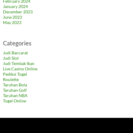
February 2024
January 2024
December 2023
June 2023
May 2023
Categories
Judi Baccarat
Judi Slot
Judi Tembak Ikan
Live Casino Online
Pediksi Togel
Roulette
Taruhan Bola
Taruhan Golf
Taruhan NBA
Togel Online