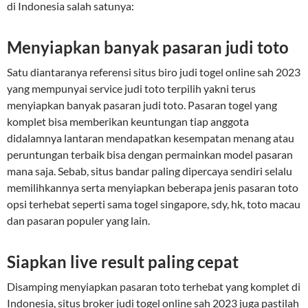
di Indonesia salah satunya:
Menyiapkan banyak pasaran judi toto
Satu diantaranya referensi situs biro judi togel online sah 2023
yang mempunyai service judi toto terpilih yakni terus
menyiapkan banyak pasaran judi toto. Pasaran togel yang
komplet bisa memberikan keuntungan tiap anggota
didalamnya lantaran mendapatkan kesempatan menang atau
peruntungan terbaik bisa dengan permainkan model pasaran
mana saja. Sebab, situs bandar paling dipercaya sendiri selalu
memilihkannya serta menyiapkan beberapa jenis pasaran toto
opsi terhebat seperti sama togel singapore, sdy, hk, toto macau
dan pasaran populer yang lain.
Siapkan live result paling cepat
Disamping menyiapkan pasaran toto terhebat yang komplet di
Indonesia, situs broker judi togel online sah 2023 juga pastilah