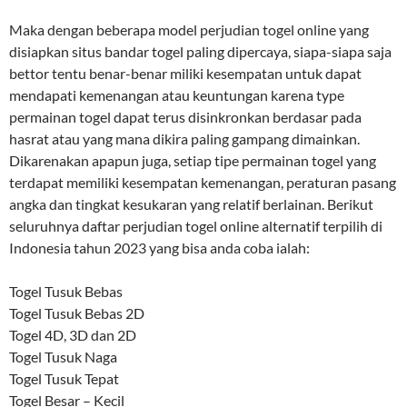
Maka dengan beberapa model perjudian togel online yang
disiapkan situs bandar togel paling dipercaya, siapa-siapa saja
bettor tentu benar-benar miliki kesempatan untuk dapat
mendapati kemenangan atau keuntungan karena type
permainan togel dapat terus disinkronkan berdasar pada
hasrat atau yang mana dikira paling gampang dimainkan.
Dikarenakan apapun juga, setiap tipe permainan togel yang
terdapat memiliki kesempatan kemenangan, peraturan pasang
angka dan tingkat kesukaran yang relatif berlainan. Berikut
seluruhnya daftar perjudian togel online alternatif terpilih di
Indonesia tahun 2023 yang bisa anda coba ialah:
Togel Tusuk Bebas
Togel Tusuk Bebas 2D
Togel 4D, 3D dan 2D
Togel Tusuk Naga
Togel Tusuk Tepat
Togel Besar – Kecil