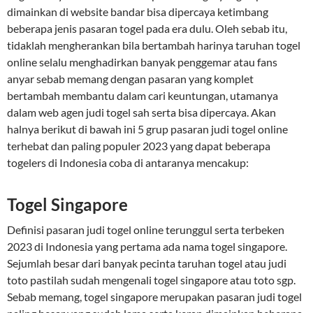
dimainkan di website bandar bisa dipercaya ketimbang
beberapa jenis pasaran togel pada era dulu. Oleh sebab itu,
tidaklah mengherankan bila bertambah harinya taruhan togel
online selalu menghadirkan banyak penggemar atau fans
anyar sebab memang dengan pasaran yang komplet
bertambah membantu dalam cari keuntungan, utamanya
dalam web agen judi togel sah serta bisa dipercaya. Akan
halnya berikut di bawah ini 5 grup pasaran judi togel online
terhebat dan paling populer 2023 yang dapat beberapa
togelers di Indonesia coba di antaranya mencakup:
Togel Singapore
Definisi pasaran judi togel online terunggul serta terbeken
2023 di Indonesia yang pertama ada nama togel singapore.
Sejumlah besar dari banyak pecinta taruhan togel atau judi
toto pastilah sudah mengenali togel singapore atau toto sgp.
Sebab memang, togel singapore merupakan pasaran judi togel