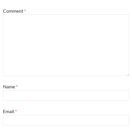
Comment
*
Name
*
Email
*