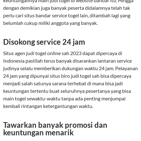
keuntungannya main judi togel di website bandar itu. Hingga
dengan demikian juga banyak peserta didalamnya telah tak
perlu cari situs bandar service togel lain, ditambah lagi yang
belumlah cukup miliki anggota yang banyak.
Disokong service 24 jam
Situs agen judi togel online sah 2023 dapat dipercaya di
Indonesia pastilah terus banyak disarankan lantaran service
judinya selalu memberikan dukungan waktu 24 jam. Pelayanan
24 jam yang dipunyai situs biro judi togel sah bisa dipercaya
menjadi salah satunya sarana terhebat di mana bisa jadi
keuntungan tertentu buat seluruhnya pesertanya yang bisa
main togel sewaktu-waktu tanpa ada penting menjumpai
kembali rintangan ketergantungan waktu.
Tawarkan banyak promosi dan
keuntungan menarik