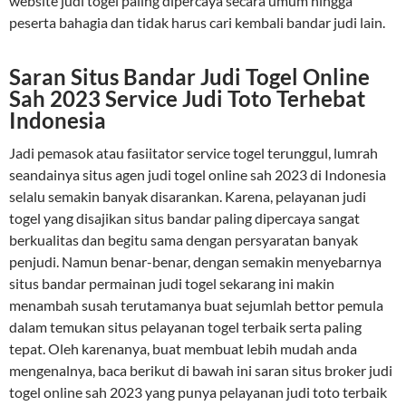
website judi togel paling dipercaya secara umum hingga
peserta bahagia dan tidak harus cari kembali bandar judi lain.
Saran Situs Bandar Judi Togel Online
Sah 2023 Service Judi Toto Terhebat
Indonesia
Jadi pemasok atau fasiitator service togel terunggul, lumrah
seandainya situs agen judi togel online sah 2023 di Indonesia
selalu semakin banyak disarankan. Karena, pelayanan judi
togel yang disajikan situs bandar paling dipercaya sangat
berkualitas dan begitu sama dengan persyaratan banyak
penjudi. Namun benar-benar, dengan semakin menyebarnya
situs bandar permainan judi togel sekarang ini makin
menambah susah terutamanya buat sejumlah bettor pemula
dalam temukan situs pelayanan togel terbaik serta paling
tepat. Oleh karenanya, buat membuat lebih mudah anda
mengenalnya, baca berikut di bawah ini saran situs broker judi
togel online sah 2023 yang punya pelayanan judi toto terbaik