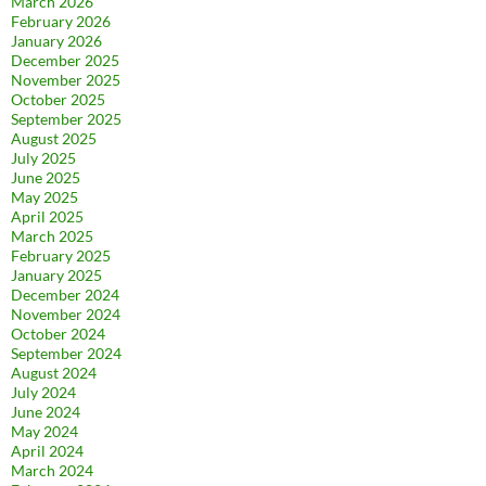
March 2026
February 2026
January 2026
December 2025
November 2025
October 2025
September 2025
August 2025
July 2025
June 2025
May 2025
April 2025
March 2025
February 2025
January 2025
December 2024
November 2024
October 2024
September 2024
August 2024
July 2024
June 2024
May 2024
April 2024
March 2024