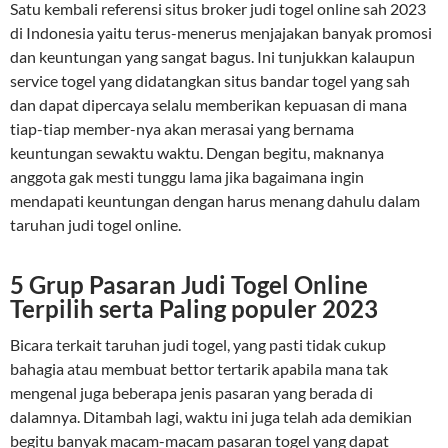
Satu kembali referensi situs broker judi togel online sah 2023
di Indonesia yaitu terus-menerus menjajakan banyak promosi
dan keuntungan yang sangat bagus. Ini tunjukkan kalaupun
service togel yang didatangkan situs bandar togel yang sah
dan dapat dipercaya selalu memberikan kepuasan di mana
tiap-tiap member-nya akan merasai yang bernama
keuntungan sewaktu waktu. Dengan begitu, maknanya
anggota gak mesti tunggu lama jika bagaimana ingin
mendapati keuntungan dengan harus menang dahulu dalam
taruhan judi togel online.
5 Grup Pasaran Judi Togel Online
Terpilih serta Paling populer 2023
Bicara terkait taruhan judi togel, yang pasti tidak cukup
bahagia atau membuat bettor tertarik apabila mana tak
mengenal juga beberapa jenis pasaran yang berada di
dalamnya. Ditambah lagi, waktu ini juga telah ada demikian
begitu banyak macam-macam pasaran togel yang dapat