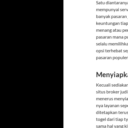
Satu diantaranya
mempunyai servi
banyak pasaran 
keuntungan tiap
menang atau pe
pasaran mana pun
selalu memilihk
opsi terhebat se
pasaran populer 
Menyiapkan
Kecuali sediakan
situs broker jud
menerus menyiap
nya layanan sepe
ditetapkan teru
togel dari tiap 
sama hal yang ki