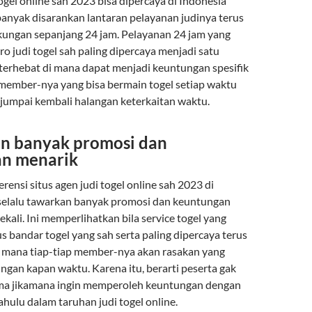
togel online sah 2023 bisa dipercaya di Indonesia
banyak disarankan lantaran pelayanan judinya terus
ungan sepanjang 24 jam. Pelayanan 24 jam yang
iro judi togel sah paling dipercaya menjadi satu
 terhebat di mana dapat menjadi keuntungan spesifik
ember-nya yang bisa bermain togel setiap waktu
jumpai kembali halangan keterkaitan waktu.
n banyak promosi dan
n menarik
erensi situs agen judi togel online sah 2023 di
 selalu tawarkan banyak promosi dan keuntungan
sekali. Ini memperlihatkan bila service togel yang
s bandar togel yang sah serta paling dipercaya terus
 mana tiap-tiap member-nya akan rasakan yang
gan kapan waktu. Karena itu, berarti peserta gak
ama jikamana ingin memperoleh keuntungan dengan
hulu dalam taruhan judi togel online.