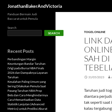
Search
JonathanBakerAndVictoria
Panduan Bermain Judi
Baccarat untuk Pemula
Search
TOGEL ONLINE
SEARCH
LINK D
ONLINE
Recent Posts
SAH DI
Perbandingan Margin
Keuntungan Bandar Taruhan
TEBEL
(Vig) pada Bursa NBA Finals
2026 dan Dampaknya Layanan
Taruhan
31/05/2023
Kesalahan Paling Umum yang
Sering Dilakukan Pemula Saat
Taruhan judi tog
Pasang Taruhan NBA Prop
Bets dan Cara Menghindarinya
diantara perjud
Cara Memanfaatkan Data
tak seperti saat
Statistik Lanjutan (Advanced
kalau tergabung 
Metrics) untuk Prediksi Akurat