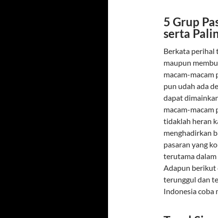
5 Grup Pa
serta Pali
Berkata perihal 
maupun membuat 
macam-macam pas
pun udah ada de
dapat dimainkan
macam-macam pas
tidaklah heran k
menghadirkan ba
pasaran yang k
terutama dalam w
Adapun berikut d
terunggul dan t
Indonesia coba 