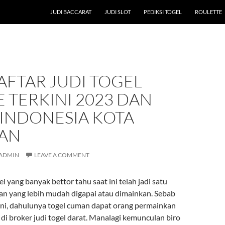
SKIP TO CONTENT
JUDI BACCARAT
JUDI SLOT
PEDIKSI TOGEL
ROULETTE
AFTAR JUDI TOGEL
 TERKINI 2023 DAN
 INDONESIA KOTA
IAN
ADMIN
LEAVE A COMMENT
el yang banyak bettor tahu saat ini telah jadi satu
ian yang lebih mudah digapai atau dimainkan. Sebab
 ini, dahulunya togel cuman dapat orang permainkan
di broker judi togel darat. Manalagi kemunculan biro