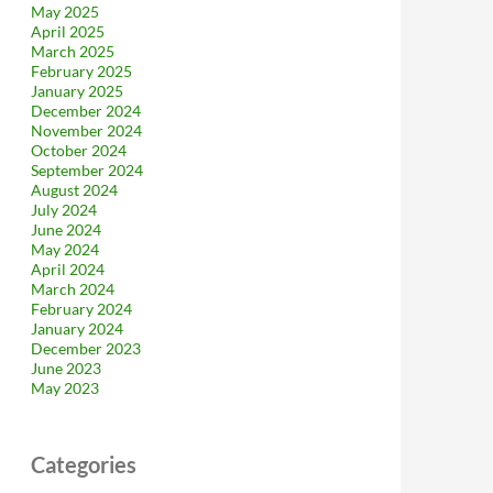
May 2025
April 2025
March 2025
February 2025
January 2025
December 2024
November 2024
October 2024
September 2024
August 2024
July 2024
June 2024
May 2024
April 2024
March 2024
February 2024
January 2024
December 2023
June 2023
May 2023
Categories