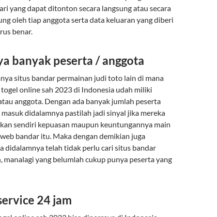
hari yang dapat ditonton secara langsung atau secara
ng oleh tiap anggota serta data keluaran yang diberi
rus benar.
ya banyak peserta / anggota
anya situs bandar permainan judi toto lain di mana
i togel online sah 2023 di Indonesia udah miliki
atau anggota. Dengan ada banyak jumlah peserta
 masuk didalamnya pastilah jadi sinyal jika mereka
sakan sendiri kepuasan maupun keuntungannya main
m web bandar itu. Maka dengan demikian juga
 didalamnya telah tidak perlu cari situs bandar
in, manalagi yang belumlah cukup punya peserta yang
service 24 jam