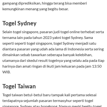
gampang diprediksikan, hingga terang bisa memberi
kemungkinan menang yang begitu besar.
Togel Sydney
Selain togel singapore, pasaran judi togel online terhebat serta
ternama lain pada tahun 2023 yakni togel Sydney. Sama
seperti seperti togel singapore, togel Sydney menjadi satu
diantara pasaran yang udah ada lama di Indonesia serta sering
dimainkan sebab tawarkan seberapa banyak kelebihan,
utamanya dari skedul result togelnya yang selalu ada pada tiap
harinya dan amat ringan di ikuti jam keluaran pada jam 13:50
WIB.
Togel Taiwan
Togel taiwan betul-betul baru tampak kali pertama selesai
terdapatnya sejumlah pasaran termasyhur seperti togel
singapore, Sydney atau hongkong. Namun meski begitu togel