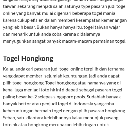
taiwan sekarang menjadi salah satunya type pasaran judi togel
online yang banyak mulai digemari beberapa togel mania
karena cukup efisien dalam memberi kesempatan kemenangan
yang lebih besar. Bukan hanya hanya itu, togel taiwan wajar
dan menarik untuk anda coba karena didalamnya
menyuguhkan sangat banyak macam-macam permainan togel.
Togel Hongkong
Kalau anda cari pasaran judi togel online terpilih dan ternama
yang dapat memberi sejumlah keuntungan, jadi anda dapat
pilih togel hongkong. Togel hongkong atau namanya yang di
kenal juga menjadi toto hk ini didapati sebagai pasaran togel
paling besar ke-2 selepas singapore pools. Sudahlah banyak
banyak bettor atau penjudi togel di Indonesia yang coba
keberuntungan bermain togel dengan pilih pasaran hongkong.
Sebab, satu diantara kelebihannya kalau menunjuk pasang
toto hk atau hongkong merupakan lebih ringan untuk