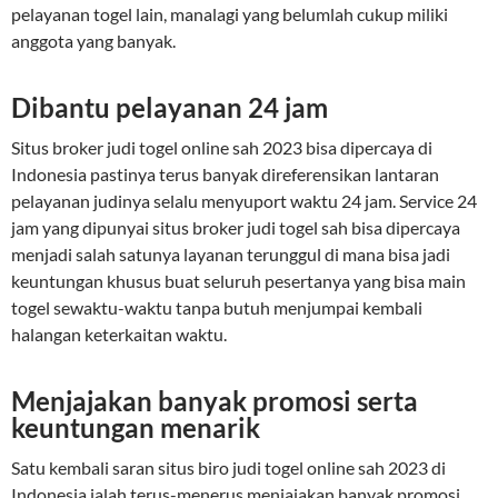
pelayanan togel lain, manalagi yang belumlah cukup miliki
anggota yang banyak.
Dibantu pelayanan 24 jam
Situs broker judi togel online sah 2023 bisa dipercaya di
Indonesia pastinya terus banyak direferensikan lantaran
pelayanan judinya selalu menyuport waktu 24 jam. Service 24
jam yang dipunyai situs broker judi togel sah bisa dipercaya
menjadi salah satunya layanan terunggul di mana bisa jadi
keuntungan khusus buat seluruh pesertanya yang bisa main
togel sewaktu-waktu tanpa butuh menjumpai kembali
halangan keterkaitan waktu.
Menjajakan banyak promosi serta
keuntungan menarik
Satu kembali saran situs biro judi togel online sah 2023 di
Indonesia ialah terus-menerus menjajakan banyak promosi