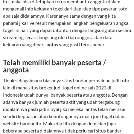
itu, maka bisa ditetapkan terus membantu anggota dalam
mengenali info keluaran togel dari tiap-tiap tipe pasaran toto
apa saja didalamnya. Karenanya sama dengan yang kita
pahami jika live result merupakan langkah pengeluaran angka
togel ini hari yang dapat ditonton dengan langsung atau secara
streaming secara langsung oleh tiap anggota dan data
keluaran yang diberi lantas yang pasti terus benar.
Telah memiliki banyak peserta /
anggota
Tidak sebagaimana biasanya situs bandar permainan judi toto
lain di mana situs broker judi togel online sah 2023 di
Indonesia udah punyai banyak peserta atau anggota. Dengan
adanya banyak jumlah peserta aktif yang udah tergabung
didalamnya pasti jadi sinyal jika mereka lantas telah merasai
sendiri kepuasan atau keuntungannya main judi togel dalam
website bandar itu. Maka dari itu dengan demikian juga
beberapa peserta didalamnya tidak perlu cari situs bandar