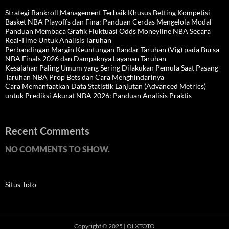
Strategi Bankroll Management Terbaik Khusus Betting Kompetisi
Basket NBA Playoffs dan Fina: Panduan Cerdas Mengelola Modal
Panduan Membaca Grafik Fluktuasi Odds Moneyline NBA Secara
Real-Time Untuk Analisis Taruhan
Perbandingan Margin Keuntungan Bandar Taruhan (Vig) pada Bursa
NBA Finals 2026 dan Dampaknya Layanan Taruhan
Kesalahan Paling Umum yang Sering Dilakukan Pemula Saat Pasang
Taruhan NBA Prop Bets dan Cara Menghindarinya
Cara Memanfaatkan Data Statistik Lanjutan (Advanced Metrics)
untuk Prediksi Akurat NBA 2026: Panduan Analisis Praktis
Recent Comments
NO COMMENTS TO SHOW.
Situs Toto
Copyright © 2025 |
OLXTOTO