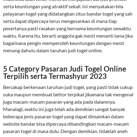
serta keuntungan yang atraktif sekali. Ini menyatakan bila
pelayanan togel yang didatangkan situs bandar togel yang sah
serta dapat dipercaya terus mengesankan di mana tiap
pesertanya pasti rasakan yang bernama keuntungan sewaktu
waktu. Karena itu, berarti anggota gak mesti menanti lama jika
bagaimana pengin memperoleh keuntungan dengan mesti
menang dahulu dalam taruhan judi togel online.
5 Category Pasaran Judi Togel Online
Terpilih serta Termashyur 2023
Bercakap berkenaan taruhan judi togel, yang pasti tidak cukup
suka maupun membuat bettor terpikat jikamana tak mengenal
juga macam-macam pasaran yang ada pada dalamnya.
Manalagi, waktu ini juga telah ada demikian sangat banyak
beberapa jenis pasaran togel yang dapat dimainkan dalam
website bandar bisa dipercaya dibandingkan macam-macam
pasaran togel di masa dulu. Dengan demikian, tidaklah aneh