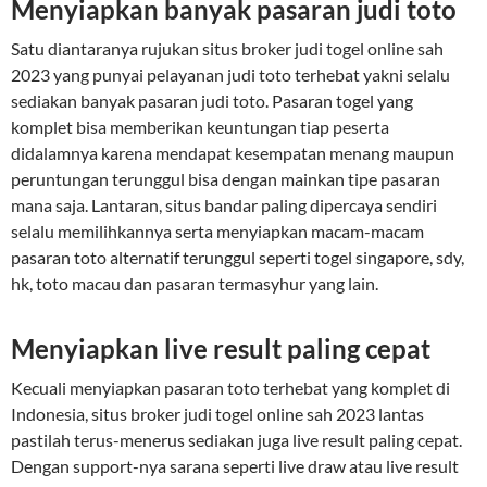
Menyiapkan banyak pasaran judi toto
Satu diantaranya rujukan situs broker judi togel online sah
2023 yang punyai pelayanan judi toto terhebat yakni selalu
sediakan banyak pasaran judi toto. Pasaran togel yang
komplet bisa memberikan keuntungan tiap peserta
didalamnya karena mendapat kesempatan menang maupun
peruntungan terunggul bisa dengan mainkan tipe pasaran
mana saja. Lantaran, situs bandar paling dipercaya sendiri
selalu memilihkannya serta menyiapkan macam-macam
pasaran toto alternatif terunggul seperti togel singapore, sdy,
hk, toto macau dan pasaran termasyhur yang lain.
Menyiapkan live result paling cepat
Kecuali menyiapkan pasaran toto terhebat yang komplet di
Indonesia, situs broker judi togel online sah 2023 lantas
pastilah terus-menerus sediakan juga live result paling cepat.
Dengan support-nya sarana seperti live draw atau live result