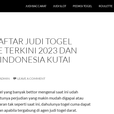
SKIP TO CONTENT
JUDI BACCARAT
JUDI SLOT
PEDIKSI TOGEL
ROULETTE
AFTAR JUDI TOGEL
 TERKINI 2023 DAN
 INDONESIA KUTAI
ADMIN
LEAVE A COMMENT
el yang banyak bettor mengenal saat ini udah
atunya perjudian yang makin mudah digapai atau
ran tak seperti saat ini, dahulunya togel cuma dapat
 apabila tergabung di agen judi togel darat.