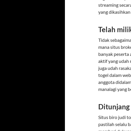
streaming secara
yang dikasihkan 
Telah mili
Tidak sebagaiman
mana situs broke
banyak peserta 
aktif yang udah 
juga udah rasak
togel dalam web
anggota didalamn
manalagi yang 
Ditunjang 
Situs biro judi 
pastilah selalu 