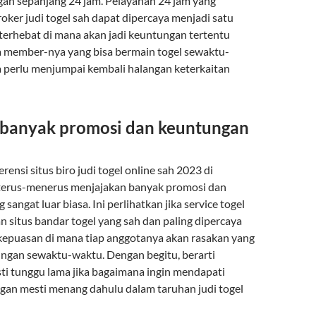
n sepanjang 24 jam. Pelayanan 24 jam yang
roker judi togel sah dapat dipercaya menjadi satu
 terhebat di mana akan jadi keuntungan tertentu
 member-nya yang bisa bermain togel sewaktu-
 perlu menjumpai kembali halangan keterkaitan
banyak promosi dan keuntungan
rensi situs biro judi togel online sah 2023 di
 terus-menerus menjajakan banyak promosi dan
sangat luar biasa. Ini perlihatkan jika service togel
 situs bandar togel yang sah dan paling dipercaya
kepuasan di mana tiap anggotanya akan rasakan yang
gan sewaktu-waktu. Dengan begitu, berarti
ti tunggu lama jika bagaimana ingin mendapati
an mesti menang dahulu dalam taruhan judi togel