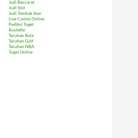
Judi Baccarat
Judi Slot
Judi Tembak Ikan
Live Casino Online
Pediksi Togel
Roulette
Taruhan Bola
Taruhan Golf
Taruhan NBA
Togel Online