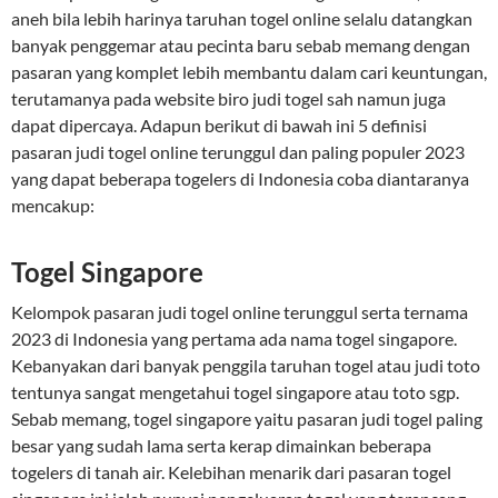
aneh bila lebih harinya taruhan togel online selalu datangkan
banyak penggemar atau pecinta baru sebab memang dengan
pasaran yang komplet lebih membantu dalam cari keuntungan,
terutamanya pada website biro judi togel sah namun juga
dapat dipercaya. Adapun berikut di bawah ini 5 definisi
pasaran judi togel online terunggul dan paling populer 2023
yang dapat beberapa togelers di Indonesia coba diantaranya
mencakup:
Togel Singapore
Kelompok pasaran judi togel online terunggul serta ternama
2023 di Indonesia yang pertama ada nama togel singapore.
Kebanyakan dari banyak penggila taruhan togel atau judi toto
tentunya sangat mengetahui togel singapore atau toto sgp.
Sebab memang, togel singapore yaitu pasaran judi togel paling
besar yang sudah lama serta kerap dimainkan beberapa
togelers di tanah air. Kelebihan menarik dari pasaran togel