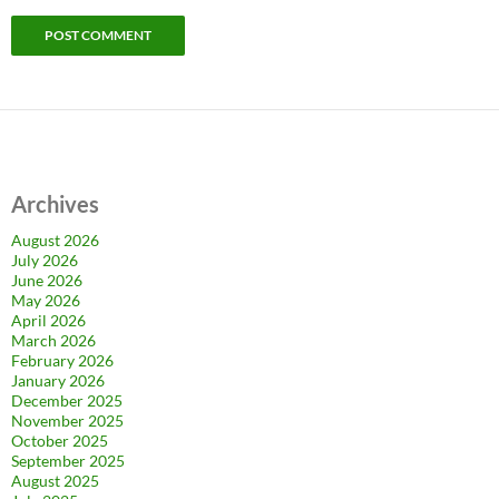
Archives
August 2026
July 2026
June 2026
May 2026
April 2026
March 2026
February 2026
January 2026
December 2025
November 2025
October 2025
September 2025
August 2025