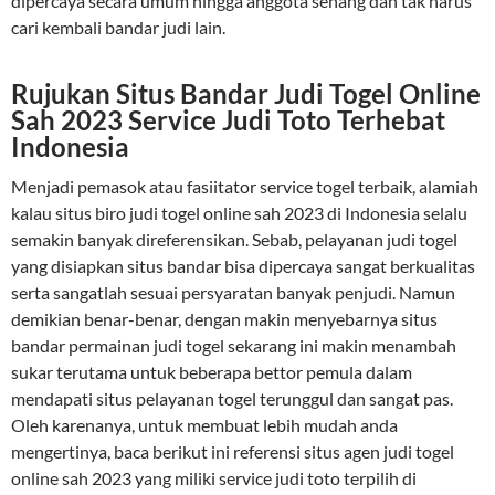
dipercaya secara umum hingga anggota senang dan tak harus
cari kembali bandar judi lain.
Rujukan Situs Bandar Judi Togel Online
Sah 2023 Service Judi Toto Terhebat
Indonesia
Menjadi pemasok atau fasiitator service togel terbaik, alamiah
kalau situs biro judi togel online sah 2023 di Indonesia selalu
semakin banyak direferensikan. Sebab, pelayanan judi togel
yang disiapkan situs bandar bisa dipercaya sangat berkualitas
serta sangatlah sesuai persyaratan banyak penjudi. Namun
demikian benar-benar, dengan makin menyebarnya situs
bandar permainan judi togel sekarang ini makin menambah
sukar terutama untuk beberapa bettor pemula dalam
mendapati situs pelayanan togel terunggul dan sangat pas.
Oleh karenanya, untuk membuat lebih mudah anda
mengertinya, baca berikut ini referensi situs agen judi togel
online sah 2023 yang miliki service judi toto terpilih di