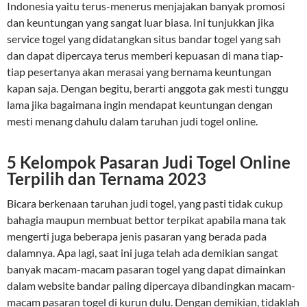
Indonesia yaitu terus-menerus menjajakan banyak promosi
dan keuntungan yang sangat luar biasa. Ini tunjukkan jika
service togel yang didatangkan situs bandar togel yang sah
dan dapat dipercaya terus memberi kepuasan di mana tiap-
tiap pesertanya akan merasai yang bernama keuntungan
kapan saja. Dengan begitu, berarti anggota gak mesti tunggu
lama jika bagaimana ingin mendapat keuntungan dengan
mesti menang dahulu dalam taruhan judi togel online.
5 Kelompok Pasaran Judi Togel Online
Terpilih dan Ternama 2023
Bicara berkenaan taruhan judi togel, yang pasti tidak cukup
bahagia maupun membuat bettor terpikat apabila mana tak
mengerti juga beberapa jenis pasaran yang berada pada
dalamnya. Apa lagi, saat ini juga telah ada demikian sangat
banyak macam-macam pasaran togel yang dapat dimainkan
dalam website bandar paling dipercaya dibandingkan macam-
macam pasaran togel di kurun dulu. Dengan demikian, tidaklah