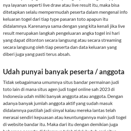
nya layanan seperti live draw atau live result itu, maka bisa
ditetapkan selalu mempermudah peserta dalam mengenal info
keluaran togel dari tiap type pasaran toto apapun itu
didalamnya. Karenanya sama dengan yang kita kenali jika live
result merupakan langkah pengeluaran angka togel ini hari
yang dapat ditonton secara langsung atau secara streaming
secara langsung oleh tiap peserta dan data keluaran yang
diberi juga yang pasti terus absah.
Udah punyai banyak peserta / anggota
Tidak sebagaimana umumnya situs bandar permainan judi
toto lain di mana situs agen judi togel online sah 2023 di
Indonesia udah miliki banyak anggota atau anggota. Dengan
adanya banyak jumlah anggota aktif yang sudah masuk
didalamnya pastilah jadi sinyal kalau mereka lantas telah
merasai sendiri kepuasan atau keuntungannya main judi togel
di website bandar itu. Maka dari itu dengan demikian juga