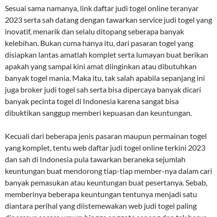
Sesuai sama namanya, link daftar judi togel online teranyar
2023 serta sah datang dengan tawarkan service judi togel yang
inovatif, menarik dan selalu ditopang seberapa banyak
kelebihan. Bukan cuma hanya itu, dari pasaran togel yang
disiapkan lantas amatlah komplet serta lumayan buat berikan
apakah yang sampai kini amat diinginkan atau dibutuhkan
banyak togel mania. Maka itu, tak salah apabila sepanjang ini
juga broker judi togel sah serta bisa dipercaya banyak dicari
banyak pecinta togel di Indonesia karena sangat bisa
dibuktikan sanggup memberi kepuasan dan keuntungan.
Kecuali dari beberapa jenis pasaran maupun permainan togel
yang komplet, tentu web daftar judi togel online terkini 2023
dan sah di Indonesia pula tawarkan beraneka sejumlah
keuntungan buat mendorong tiap-tiap member-nya dalam cari
banyak pemasukan atau keuntungan buat pesertanya. Sebab,
memberinya beberapa keuntungan tentunya menjadi satu
diantara perihal yang diistemewakan web judi togel paling