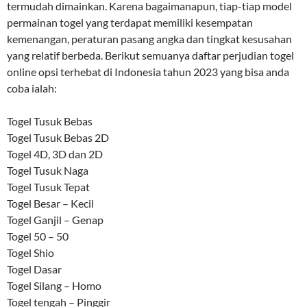
termudah dimainkan. Karena bagaimanapun, tiap-tiap model
permainan togel yang terdapat memiliki kesempatan
kemenangan, peraturan pasang angka dan tingkat kesusahan
yang relatif berbeda. Berikut semuanya daftar perjudian togel
online opsi terhebat di Indonesia tahun 2023 yang bisa anda
coba ialah:
Togel Tusuk Bebas
Togel Tusuk Bebas 2D
Togel 4D, 3D dan 2D
Togel Tusuk Naga
Togel Tusuk Tepat
Togel Besar – Kecil
Togel Ganjil – Genap
Togel 50 – 50
Togel Shio
Togel Dasar
Togel Silang – Homo
Togel tengah – Pinggir