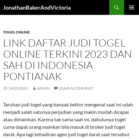
Search
JonathanBakerAndVictoria
SKIP
PRIMAR
TO
MENU
CONTENT
TOGEL ONLINE
LINK DAFTAR JUDI TOGEL
ONLINE TERKINI 2023 DAN
SAH DI INDONESIA
PONTIANAK
14/05/2023
ADMIN
LEAVE A COMMENT
Taruhan judi togel yang banyak bettor mengenal saat ini udah
menjadi salah satunya perjudian yang makin mudah dicapai
atau dimainkan. Karena tak sama saat ini, dahulunya togel
cuma dapat orang mainkan bila masuk di broker judi togel
darat. Apa lagi kehadiran agen judi togel darat saat tersebut