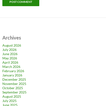
Archives
August 2026
July 2026
June 2026
May 2026
April 2026
March 2026
February 2026
January 2026
December 2025
November 2025
October 2025
September 2025
August 2025
July 2025
June 2025