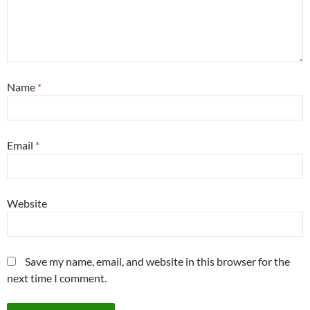
Name
*
Email
*
Website
Save my name, email, and website in this browser for the
next time I comment.