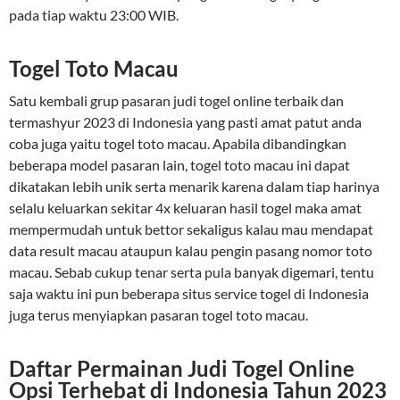
pada tiap waktu 23:00 WIB.
Togel Toto Macau
Satu kembali grup pasaran judi togel online terbaik dan
termashyur 2023 di Indonesia yang pasti amat patut anda
coba juga yaitu togel toto macau. Apabila dibandingkan
beberapa model pasaran lain, togel toto macau ini dapat
dikatakan lebih unik serta menarik karena dalam tiap harinya
selalu keluarkan sekitar 4x keluaran hasil togel maka amat
mempermudah untuk bettor sekaligus kalau mau mendapat
data result macau ataupun kalau pengin pasang nomor toto
macau. Sebab cukup tenar serta pula banyak digemari, tentu
saja waktu ini pun beberapa situs service togel di Indonesia
juga terus menyiapkan pasaran togel toto macau.
Daftar Permainan Judi Togel Online
Opsi Terhebat di Indonesia Tahun 2023