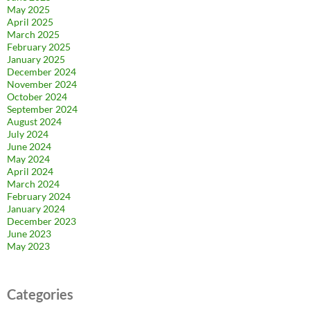
May 2025
April 2025
March 2025
February 2025
January 2025
December 2024
November 2024
October 2024
September 2024
August 2024
July 2024
June 2024
May 2024
April 2024
March 2024
February 2024
January 2024
December 2023
June 2023
May 2023
Categories