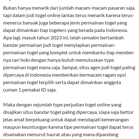
Bukan hanya menarik dari jumlah macam-macam pasaran saja,
tapi dalam judi togel online lantas terus menarik karena terus-
menerus banyak juga beberapa jenis permainan togel yang
dapat dimainkan tiap togelers yang berada pada Indonesia.
Apa lagi, masuk tahun 2023 ini, telah semakin bertambah
bandar permainan judi togel menyiapkan permainan-
permainan togel yang komplet untuk membantu tiap member-
nya cari hoki dengan hanya butuh memutuskan type
permainan togel mana saja. Sampai, situs agen judi togel paling
dipercaya di Indonesia memberikan bermacam ragam opsi
permainan togel terpilih serta dapat dimainkan anggota
cuman 1 pemakai ID saja.
Maka dengan sejumlah type perjudian togel online yang
disajikan situs bandar togel paling dipercaya, siapa saja bettor
jelas amat berpeluang untuk dapat mendapati kemenangan
maupun keuntungan karena tipe permainan togel dapat terus
disamakan menurut hasrat atau yang mana dipandang