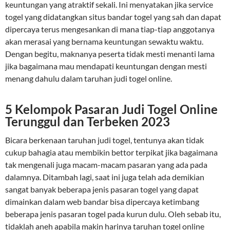
keuntungan yang atraktif sekali. Ini menyatakan jika service
togel yang didatangkan situs bandar togel yang sah dan dapat
dipercaya terus mengesankan di mana tiap-tiap anggotanya
akan merasai yang bernama keuntungan sewaktu waktu.
Dengan begitu, maknanya peserta tidak mesti menanti lama
jika bagaimana mau mendapati keuntungan dengan mesti
menang dahulu dalam taruhan judi togel online.
5 Kelompok Pasaran Judi Togel Online
Terunggul dan Terbeken 2023
Bicara berkenaan taruhan judi togel, tentunya akan tidak
cukup bahagia atau membikin bettor terpikat jika bagaimana
tak mengenali juga macam-macam pasaran yang ada pada
dalamnya. Ditambah lagi, saat ini juga telah ada demikian
sangat banyak beberapa jenis pasaran togel yang dapat
dimainkan dalam web bandar bisa dipercaya ketimbang
beberapa jenis pasaran togel pada kurun dulu. Oleh sebab itu,
tidaklah aneh apabila makin harinya taruhan togel online