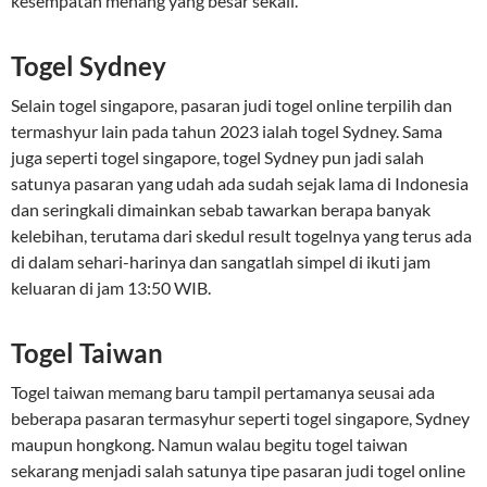
kesempatan menang yang besar sekali.
Togel Sydney
Selain togel singapore, pasaran judi togel online terpilih dan
termashyur lain pada tahun 2023 ialah togel Sydney. Sama
juga seperti togel singapore, togel Sydney pun jadi salah
satunya pasaran yang udah ada sudah sejak lama di Indonesia
dan seringkali dimainkan sebab tawarkan berapa banyak
kelebihan, terutama dari skedul result togelnya yang terus ada
di dalam sehari-harinya dan sangatlah simpel di ikuti jam
keluaran di jam 13:50 WIB.
Togel Taiwan
Togel taiwan memang baru tampil pertamanya seusai ada
beberapa pasaran termasyhur seperti togel singapore, Sydney
maupun hongkong. Namun walau begitu togel taiwan
sekarang menjadi salah satunya tipe pasaran judi togel online