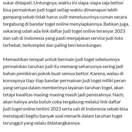
sukar didapati. Untungnya, waktu ini siapa-siapa saja bettor
bisa permainkan judi togel setiap waktu dimanapun lebih
gampang sebab tidak harus sulit menelusurinya cuman secara
tergabung di bandar togel online menyiapkannya. Bahkan juga,
sekarang udah ada link daftar judi togel online teranyar 2023
dan sah di Indonesia yang pasti menjajakan service judi toto
terhebat, terkomplet dan paling beri keuntungan.
Memastikan tempat untuk bermain judi togel sebelumnya
permainkan taruhan judi itu memang seharusnya sering jadi
bahan pemikiran pokok buat semua bettor. Karena, walau di
konsepnya tiap-tiap bandar permainan judi togel miliki peran
yang serupa dalam memberinya layanan taruhan togel, akan
tetapi kwalitas masing-masing masih jadi pemisahnya. Nach,
akan halnya anda butuh coba tergabung melalui link daftar
judi togel online terkini 2023 serta sah di Indonesia sebab bisa
mendapati begitu banyak soal menarik dalam taruhan togel
terunggul yang selalu didatangkannya.